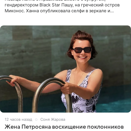
гендиректором Black Star Пашу, на греческий остров
Миконос. Ханна опубликовала селфи в зеркале и
призналась, что сейчас особенно довольна собой. По
словам певицы, она
12 часов назад
Соня Жарова
Жена Петросяна восхищение поклонников