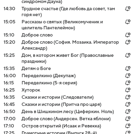
синдромом Дауна)
14:30
Трудное счастье (Где любовь да совет, там
горя нет)
15:05
Рассказы о святых (Великомученик и
целитель Пантелеймон)
15:10
Доброе слово
15:20
Доброе слово (София. Мозаика. Император
Александр)
15:25
Дом, в котором живет Бог (Православные
праздники)
15:35
Детям о Боге
16:00
Переделкино (Декупаж)
16:15
Переделкино (5-я серия)
16:25
Хуторок
16:35
Сказки и истории (Следователи)
16:45
Сказки и истории (Притча про царя)
16:50
День в Шишкином лесу (Циферкин. Ноль)
17:00
Доброе слово (Андерсен. Ветка яблони)
17:10
Остров открытий (Исаак и Ревекка)
17:25
Грамотные истории (Выпуск 28-й)