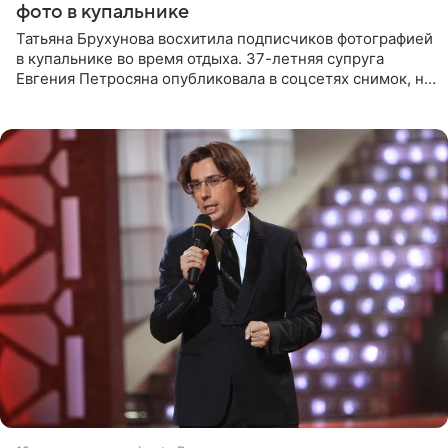
фото в купальнике
Татьяна Брухунова восхитила подписчиков фотографией
в купальнике во время отдыха. 37-летняя супруга
Евгения Петросяна опубликовала в соцсетях снимок, на
котором позирует у бассейна в белоснежном монокини
с