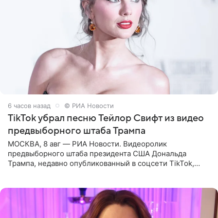
6 часов назад
© РИА Новости
TikTok убрал песню Тейлор Свифт из видео
предвыборного штаба Трампа
МОСКВА, 8 авг — РИА Новости. Видеоролик
предвыборного штаба президента США Дональда
Трампа, недавно опубликованный в соцсети TikTok,
остался без звуковой дорожки в виде песни August
(«Август») американской