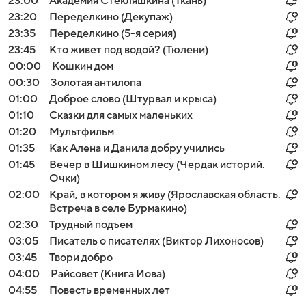
23:00
Академия Стекляшкина (Ткань)
23:20
Переделкино (Декупаж)
23:35
Переделкино (5-я серия)
23:45
Кто живет под водой? (Тюлени)
00:00
Кошкин дом
00:30
Золотая антилопа
01:00
Доброе слово (Штурвал и крыса)
01:10
Сказки для самых маленьких
01:20
Мультфильм
01:35
Как Алена и Данила добру учились
01:45
Вечер в Шишкином лесу (Чердак историй.
Очки)
02:00
Край, в котором я живу (Ярославская область.
Встреча в селе Бурмакино)
02:30
Трудный подъем
03:05
Писатель о писателях (Виктор Лихоносов)
03:45
Твори добро
04:00
Райсовет (Книга Иова)
04:55
Повесть временных лет