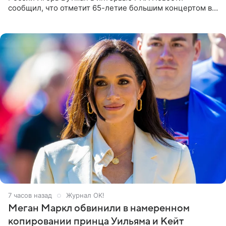
сообщил, что отметит 65-летие большим концертом в
Кремлевском дворце, а вместе с ним на сцену выйдут
его друзья —
7 часов назад
Журнал OK!
Меган Маркл обвинили в намеренном
копировании принца Уильяма и Кейт