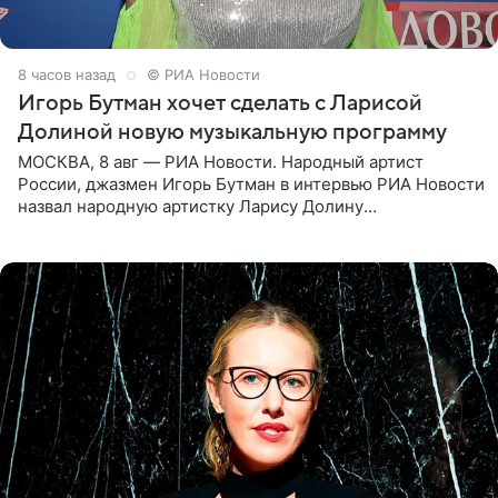
8 часов назад
© РИА Новости
Игорь Бутман хочет сделать с Ларисой
Долиной новую музыкальную программу
МОСКВА, 8 авг — РИА Новости. Народный артист
России, джазмен Игорь Бутман в интервью РИА Новости
назвал народную артистку Ларису Долину
великолепной певицей и рассказал о желании сделать с
ней новую совместную