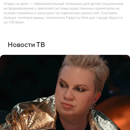
«Радость моя» — образовательный телеканал для детей, нацеленный
на формирование у зрителей системы нравственных ориентиров на
основе семейных и культурно-исторических ценностей. Смотрите
полную телепрограмму телеканала Радость Моя для города Иркутск
на «ТВ Mail».
Новости ТВ