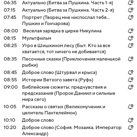
06:35
Актуально (Битва за Пушкина. Часть 1-я)
07:15
Актуально (Битва за Пушкина. Часть 2-я)
07:45
Портрет (Творец мне ниспослал тебя...
Пушкин и Гончарова)
08:00
Веселая зарядка в цирке Никулина
08:15
Мультфильм
08:25
Утро в Шишкином лесу (Быт. Кто за все
хватается, тот ничего не добивается)
08:35
Песочные сказки (Приключения маленькой
рыбки)
08:45
Доброе слово (Штурвал и крыса)
08:55
Истории Ветхого завета (Руфь)
09:00
Библейские сюжеты: предчувствия и
предсказания (Пророк Даниил и сильные
мира сего)
10:05
Рассказы о святых (Великомученик и
целитель Пантелеймон)
10:10
Доброе слово
10:20
Доброе слово (София. Мозаика. Император
Александр)