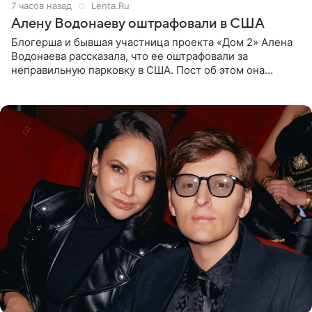
7 часов назад
Lenta.Ru
Алену Водонаеву оштрафовали в США
Блогерша и бывшая участница проекта «Дом 2» Алена
Водонаева рассказала, что ее оштрафовали за
неправильную парковку в США. Пост об этом она
опубликовала в своем Telegram-канале. Она заявила,
что во время отдыха