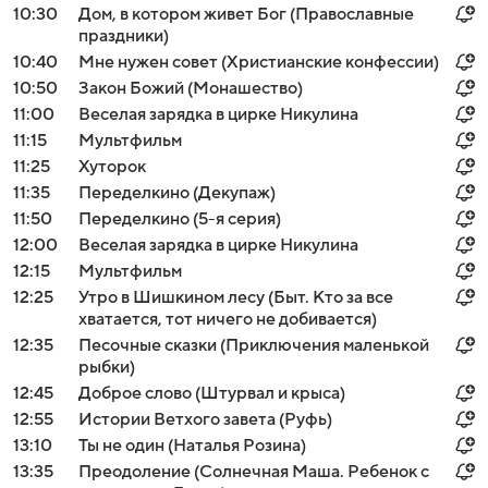
10:30
Дом, в котором живет Бог (Православные
праздники)
10:40
Мне нужен совет (Христианские конфессии)
10:50
Закон Божий (Монашество)
11:00
Веселая зарядка в цирке Никулина
11:15
Мультфильм
11:25
Хуторок
11:35
Переделкино (Декупаж)
11:50
Переделкино (5-я серия)
12:00
Веселая зарядка в цирке Никулина
12:15
Мультфильм
12:25
Утро в Шишкином лесу (Быт. Кто за все
хватается, тот ничего не добивается)
12:35
Песочные сказки (Приключения маленькой
рыбки)
12:45
Доброе слово (Штурвал и крыса)
12:55
Истории Ветхого завета (Руфь)
13:10
Ты не один (Наталья Розина)
13:35
Преодоление (Солнечная Маша. Ребенок с