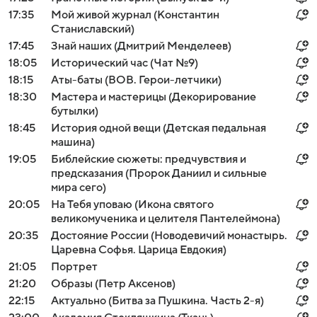
17:35
Мой живой журнал (Константин
Станиславский)
17:45
Знай наших (Дмитрий Менделеев)
18:05
Исторический час (Чат №9)
18:15
Аты-баты (ВОВ. Герои-летчики)
18:30
Мастера и мастерицы (Декорирование
бутылки)
18:45
История одной вещи (Детская педальная
машина)
19:05
Библейские сюжеты: предчувствия и
предсказания (Пророк Даниил и сильные
мира сего)
20:05
На Тебя уповаю (Икона святого
великомученика и целителя Пантелеймона)
20:35
Достояние России (Новодевичий монастырь.
Царевна Софья. Царица Евдокия)
21:05
Портрет
21:20
Образы (Петр Аксенов)
22:15
Актуально (Битва за Пушкина. Часть 2-я)