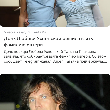
5 часов назад
Lenta.Ru
Дочь Любови Успенской решила взять
фамилию матери
Дочь певицы Любови Успенской Татьяна Плаксина
заявила, что собирается взять фамилию матери. Об этом
сообщает Telegram-канал Super. Татьяна подчеркнула,
что приняла решение о смене фамилии, поскольку
именно от