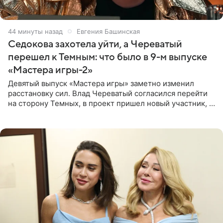
45 минут назад
Евгения Башинская
Седокова захотела уйти, а Череватый
перешел к Темным: что было в 9-м выпуске
«Мастера игры-2»
Девятый выпуск «Мастера игры» заметно изменил
расстановку сил. Влад Череватый согласился перейти
на сторону Темных, в проект пришел новый участник, а
Курбан Омаров и Анна Седокова оказались под таким
давлением.