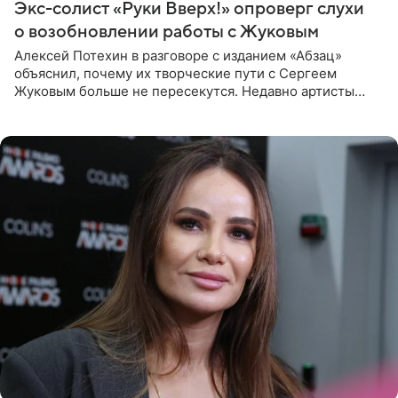
Экс-солист «Руки Вверх!» опроверг слухи
о возобновлении работы с Жуковым
Алексей Потехин в разговоре с изданием «Абзац»
объяснил, почему их творческие пути с Сергеем
Жуковым больше не пересекутся. Недавно артисты
воссоединились на большом концерте «30 нам уже!»,
который прошел в