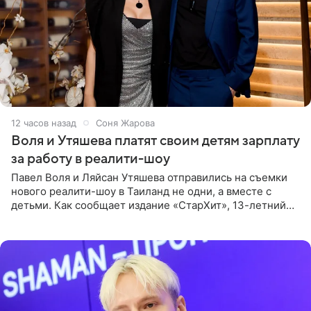
12 часов назад
Соня Жарова
Воля и Утяшева платят своим детям зарплату
за работу в реалити-шоу
Павел Воля и Ляйсан Утяшева отправились на съемки
нового реалити-шоу в Таиланд не одни, а вместе с
детьми. Как сообщает издание «СтарХит», 13-летний
Роберт и 11-летняя София не просто сопровождают
родителей, а