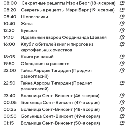
08:00
Секретные рецепты Мэри Берг (18-я серия)
08:20
Секретные рецепты Мэри Берг (19-я серия)
08:40
Шопоголики
10:40
Жена
12:20
Букшоп
14:10
Идеальный дворец Фердинанда Шеваля
16:00
Клуб любителей книг и пирогов из
картофельных очистков
18:05
Книга решений
19:50
Обещание на рассвете
22:00
Тайна Авроры Тигарден (Предмет
разногласий)
22:50
Тайна Авроры Тигарден (Предмет
разногласий)
23:40
Больница Сент-Винсент (46-я серия)
00:05
Больница Сент-Винсент (47-я серия)
00:25
Больница Сент-Винсент (48-я серия)
00:50
Больница Сент-Винсент (49-я серия)
01:15
Больница Сент-Винсент (50-я серия)