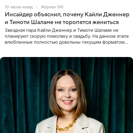
10 часов назад
Журнал OK!
Инсайдер объяснил, почему Кайли Дженнер
и Тимоти Шаламе не торопятся жениться
Звездная пара Кайли Дженнер и Тимоти Шаламе не
планируют скорую помолвку и свадьбу. На данном этапе
влюбленные полностью довольны текущим форматом
своих отношений и сознательно не хотят торопить
события. Сейчас