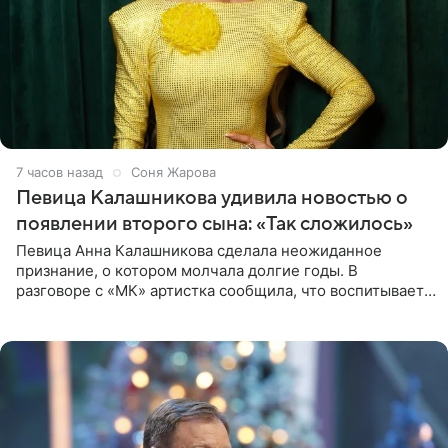
7 часов назад
Соня Жарова
Певица Калашникова удивила новостью о
появлении второго сына: «Так сложилось»
Певица Анна Калашникова сделала неожиданное
признание, о котором молчала долгие годы. В
разговоре с «МК» артистка сообщила, что воспитывает
не одного, а сразу двух сыновей. «На самом деле я
всегда мечтала, что