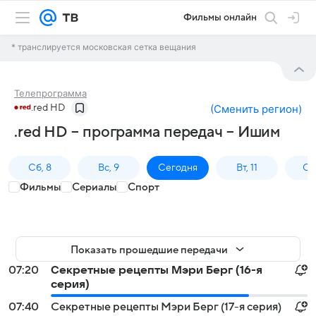
Фильмы онлайн
* транслируется московская сетка вещания
Телепрограмма
.red HD
(
Сменить регион
)
.red HD – программа передач – Ишим
Сб, 8
Вс, 9
Сегодня
Вт, 11
Ср,
Фильмы
Сериалы
Спорт
Показать прошедшие передачи
07:20
Секретные рецепты Мэри Берг (16-я
серия)
07:40
Секретные рецепты Мэри Берг (17-я серия)