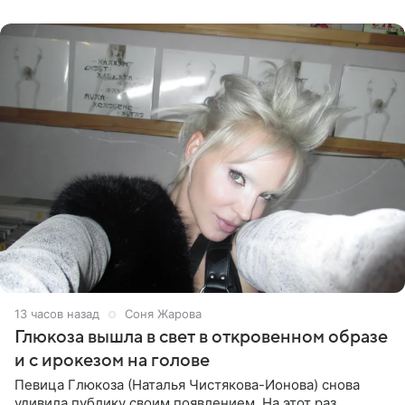
Ранее Долина
13 часов назад
Соня Жарова
Глюкоза вышла в свет в откровенном образе
и с ирокезом на голове
Певица Глюкоза (Наталья Чистякова-Ионова) снова
удивила публику своим появлением. На этот раз