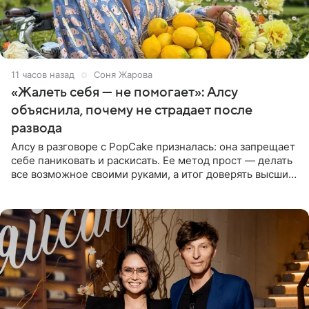
11 часов назад
Соня Жарова
«Жалеть себя — не помогает»: Алсу
объяснила, почему не страдает после
развода
Алсу в разговоре с PopCake призналась: она запрещает
себе паниковать и раскисать. Ее метод прост — делать
все возможное своими руками, а итог доверять высшим
силам. Певица утверждает, что истерики и потеря