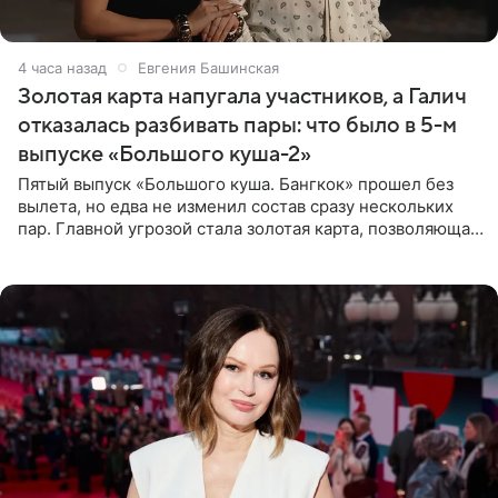
4 часа назад
Евгения Башинская
Золотая карта напугала участников, а Галич
отказалась разбивать пары: что было в 5-м
выпуске «Большого куша-2»
Пятый выпуск «Большого куша. Бангкок» прошел без
вылета, но едва не изменил состав сразу нескольких
пар. Главной угрозой стала золотая карта, позволяющая
разлучить один из дуэтов и поменять участников
местами.