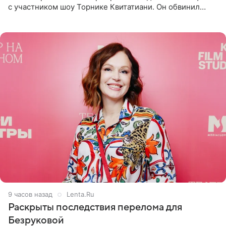
с участником шоу Торнике Квитатиани. Он обвинил
певицу в нечестной игре, и словесная перепалка
переросла в
9 часов назад
Lenta.Ru
Раскрыты последствия перелома для
Безруковой