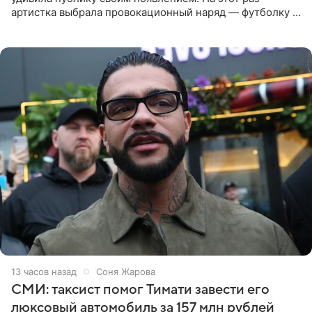
артистка выбрала провокационный наряд — футболку с
принтом, имитирующим полуобнаженную грудь. Свой
образ Глюкоза
13 часов назад
Соня Жарова
СМИ: таксист помог Тимати завести его
люксовый автомобиль за 157 млн рублей