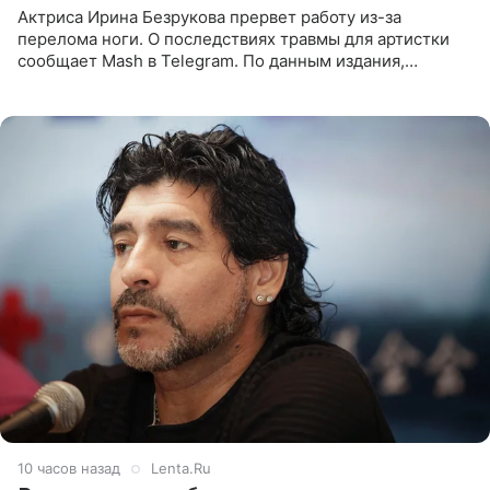
Актриса Ирина Безрукова прервет работу из-за
перелома ноги. О последствиях травмы для артистки
сообщает Mash в Telegram. По данным издания,
Безрукова пропустит 15 спектаклей — восемь показов
«Женитьбы Фигаро»,
10 часов назад
Lenta.Ru