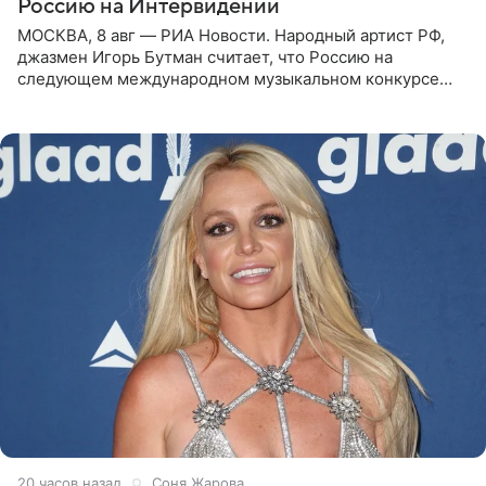
Россию на Интервидении
МОСКВА, 8 авг — РИА Новости. Народный артист РФ,
джазмен Игорь Бутман считает, что Россию на
следующем международном музыкальном конкурсе
«Интервидение» могла бы представить молодая певица
Варвара Убель, так
20 часов назад
Соня Жарова