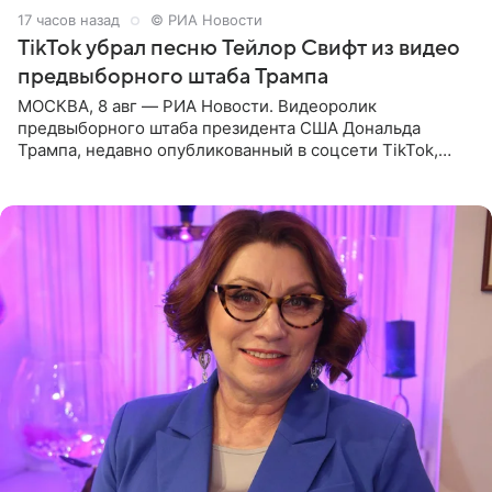
17 часов назад
© РИА Новости
TikTok убрал песню Тейлор Свифт из видео
предвыборного штаба Трампа
МОСКВА, 8 авг — РИА Новости. Видеоролик
предвыборного штаба президента США Дональда
Трампа, недавно опубликованный в соцсети TikTok,
остался без звуковой дорожки в виде песни August
(«Август») американской