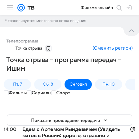
Фильмы онлайн
* транслируется московская сетка вещания
Телепрограмма
(
Сменить регион
)
Точка отрыва
Точка отрыва – программа передач –
Ишим
Пт, 7
Сб, 8
Сегодня
Пн, 10
Вт,
Фильмы
Сериалы
Спорт
Показать прошедшие передачи
14:00
Едем с Артемом Рындевичем (Увидеть
китов в России: дорого, страшно и