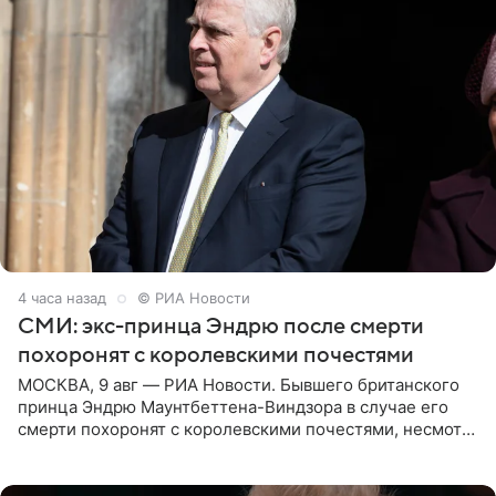
4 часа назад
© РИА Новости
СМИ: экс-принца Эндрю после смерти
похоронят с королевскими почестями
МОСКВА, 9 авг — РИА Новости. Бывшего британского
принца Эндрю Маунтбеттена-Виндзора в случае его
смерти похоронят с королевскими почестями, несмотря
на лишение всех титулов, сообщает Daily Mail со
ссылкой на