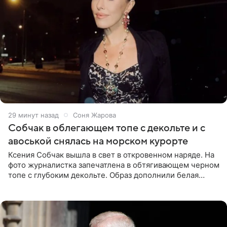
29 минут назад
Соня Жарова
Собчак в облегающем топе с декольте и с
авоськой снялась на морском курорте
Ксения Собчак вышла в свет в откровенном наряде. На
фото журналистка запечатлена в обтягивающем черном
топе с глубоким декольте. Образ дополнили белая
юбка-миди, вьетнамки на платформе и соломенная
шляпа.