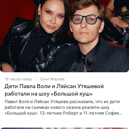
19 часов назад
Соня Жарова
Дети Павла Воли и Ляйсан Утяшевой
работали на шоу «Большой куш»
Павел Воля и Ляйсан Утяшева рассказали, что их дети
работали на съемках нового сезона реалити-шоу
«Большой куш». 13-летние Роберт и 11-летняя София
отправились вместе с родителями в Таиланд и успели
поработать