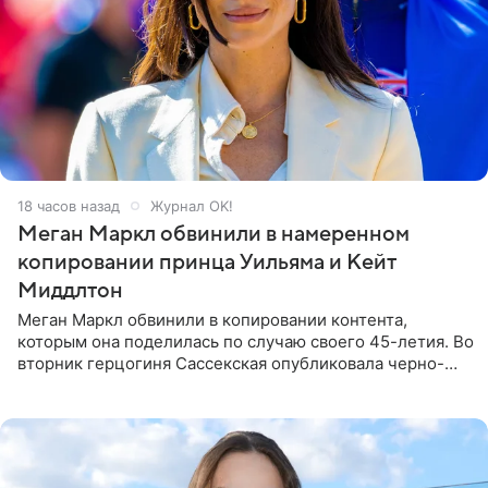
18 часов назад
Журнал OK!
Меган Маркл обвинили в намеренном
копировании принца Уильяма и Кейт
Миддлтон
Меган Маркл обвинили в копировании контента,
которым она поделилась по случаю своего 45-летия. Во
вторник герцогиня Сассекская опубликовала черно-
белую фотографию, на которой она прыгает в бассейн с
воздушными