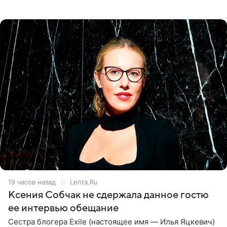
великолепной певицей и рассказал о желании сделать с
ней новую совместную
19 часов назад
Lenta.Ru
Ксения Собчак не сдержала данное гостю
ее интервью обещание
Сестра блогера Exile (настоящее имя — Илья Яцкевич)