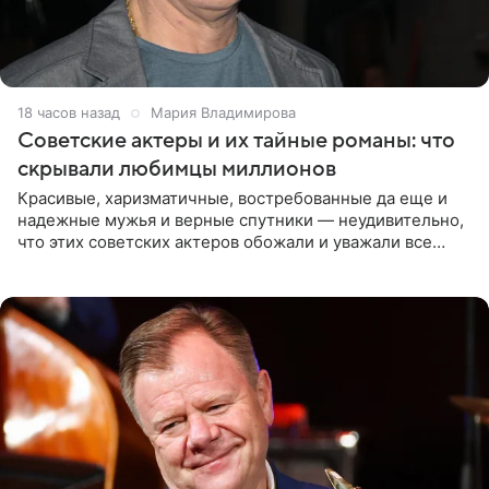
18 часов назад
Мария Владимирова
Советские актеры и их тайные романы: что
скрывали любимцы миллионов
Красивые, харизматичные, востребованные да еще и
надежные мужья и верные спутники — неудивительно,
что этих советских актеров обожали и уважали все
женщины большой страны, и наверняка не раз ставили
их в