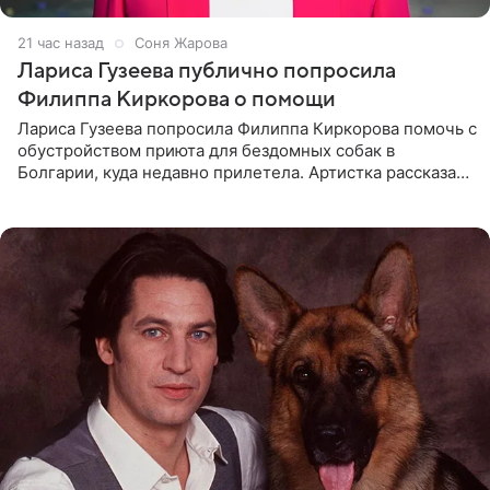
21 час назад
Соня Жарова
Лариса Гузеева публично попросила
Филиппа Киркорова о помощи
Лариса Гузеева попросила Филиппа Киркорова помочь с
обустройством приюта для бездомных собак в
Болгарии, куда недавно прилетела. Артистка рассказала
о местных волонтерах, которые временно забирают
животных к