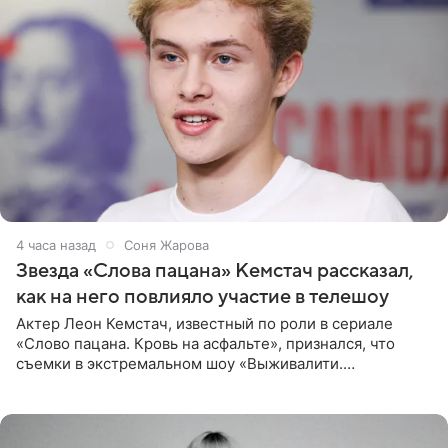
4 часа назад
Соня Жарова
Звезда «Слова пацана» Кемстач рассказал,
как на него повлияло участие в телешоу
Актер Леон Кемстач, известный по роли в сериале
«Слово пацана. Кровь на асфальте», признался, что
съемки в экстремальном шоу «Выживалити.
Наследники» кардинально повлияли на его образ жизни.
Подробностями он