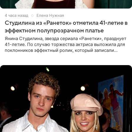
4 часа назад
Елена Нужная
Студилина из «Ранеток» отметила 41-летие в
эффектном полупрозрачном платье
Янина Студилина, звезда сериала «Ранетки», празднует
41-летие. По случаю торжества актриса выложила для
поклонников эффектный ролик, который записали
прошлой ночью. В кадре артистка предстала в
вечернем