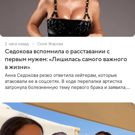
2 часа назад
Соня Жарова
Седокова вспомнила о расставании с
первым мужем: «Лишилась самого важного
в жизни»
Анна Седокова резко ответила хейтерам, которые
атаковали ее в соцсетях. В ходе перепалки артистка
затронула болезненную тему первого брака и заявила,
что чужие судьбы — не ее зона ответственности. От
Валентина