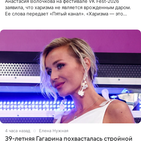
Анастасия Волочкова на фестивале VK Fest-2026
заявила, что харизма не является врожденным даром.
Ее слова передает «Пятый канал». «Харизма — это
отчасти все-таки приобретенное качество, а не
врожденное, потому
4 часа назад
Елена Нужная
39-летняя Гагарина похвасталась стройной