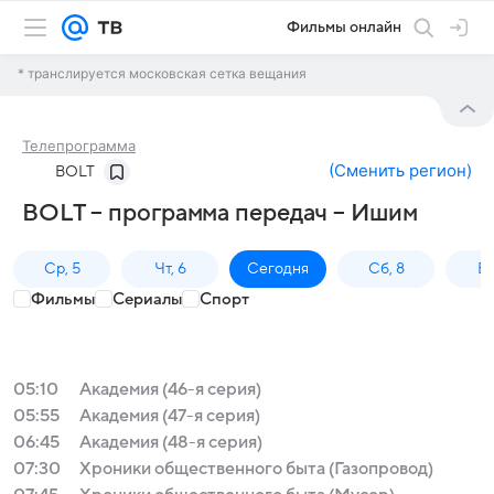
Фильмы онлайн
* транслируется московская сетка вещания
Телепрограмма
(
Сменить регион
)
BOLT
BOLT – программа передач – Ишим
Ср, 5
Чт, 6
Сегодня
Сб, 8
Вс
Фильмы
Сериалы
Спорт
05:10
Академия (46-я серия)
05:55
Академия (47-я серия)
06:45
Академия (48-я серия)
07:30
Хроники общественного быта (Газопровод)