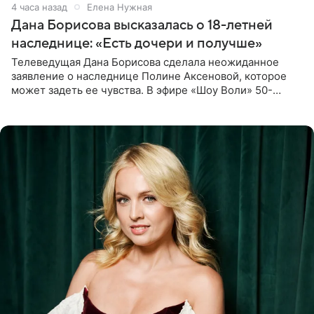
4 часа назад
Елена Нужная
Дана Борисова высказалась о 18-летней
наследнице: «Есть дочери и получше»
Телеведущая Дана Борисова сделала неожиданное
заявление о наследнице Полине Аксеновой, которое
может задеть ее чувства. В эфире «Шоу Воли» 50-
летняя знаменитость откровенно призналась, что не
считает свою дочь