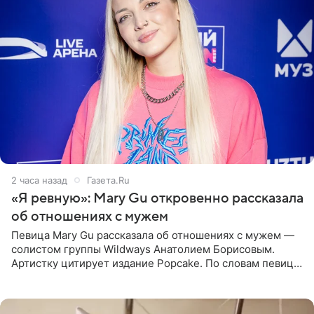
2 часа назад
Газета.Ru
«Я ревную»: Mary Gu откровенно рассказала
об отношениях с мужем
Певица Mary Gu рассказала об отношениях с мужем —
солистом группы Wildways Анатолием Борисовым.
Артистку цитирует издание Popcake. По словам певицы,
залог любви — это принять недостатки другого
человека. Также