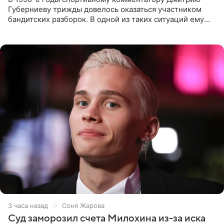
Губерниеву трижды довелось оказаться участником
бандитских разборок. В одной из таких ситуаций ему
выдали тяжелый предмет и приказали вступить в драку,
однако он
3 часа назад
Соня Жарова
Суд заморозил счета Милохина из-за иска