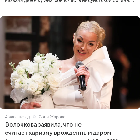
назвала девочку Анагхой в честь индуистской богини.
При этом исполнительница скрывала это имя от
поклонников
4 часа назад
Соня Жарова
Волочкова заявила, что не
считает харизму врожденным даром