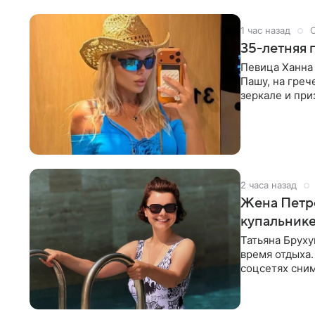
1 час назад
35-летняя 
Певица Ханна 
Пашу, на греч
зеркале и при
певицы, она
2 часа назад
Жена Петр
купальник
Татьяна Бруху
время отдыха.
соцсетях сним
монокини с