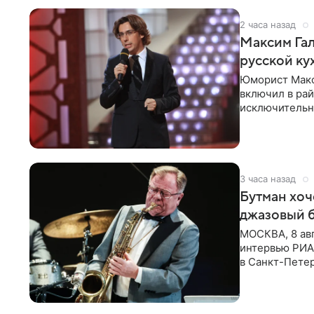
2 часа назад
Максим Гал
русской ку
Юморист Макс
включил в ра
исключительно
документу, в
3 часа назад
Бутман хоч
джазовый 
МОСКВА, 8 ав
интервью РИА 
в Санкт-Пете
объединит дж