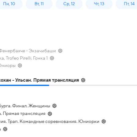
Пн, 10
Вт, 11
Ср, 12
Чт, 13
Пт, 14
 Фенербахче - Экзачибаши
 Trofeo Pirelli. Гонка 1
 Юниоры
охан - Ульсан. Прямая трансляция
нбурга. Финал. Женщины
. Прямая трансляция
ния. Трап. Командные соревнования. Юниорки
а