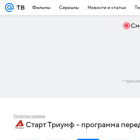
Фильмы
Сериалы
Новости и статьи
Те
См
* трансл
Телепрограмма
Старт Триумф – программа пере