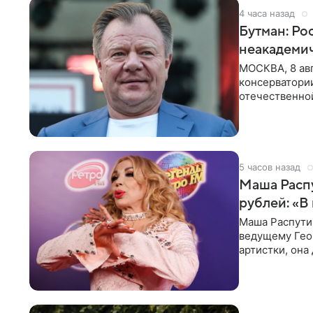
4 часа назад
Бутман: Ро
неакадеми
МОСКВА, 8 авг
консерватори
отечественной
исполнителей
5 часов назад
Маша Распу
рублей: «В
Маша Распути
ведущему Гео
артистки, она
себе жить,