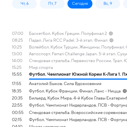
Чт, 6
Пт, 7
Сегодня
Вс, 9
07:00
Баскетбол. Кубок Греции. Полуфинал 2
08:25
Падел. Лига RCC Padel. 3-й этап. Финал
10:25
Волейбол. Кубок Турции. Женщины. Полуфинал.
13:00
Автоспорт. Ferrari Challenge Japan. 5-й этап. Сузука.
14:00
Стендовая стрельба. Первенство России. Трап.
15:25
Мир спорта
15:55
Футбол. Чемпионат Южной Кореи К-Лига 1. Пх
17:55
Анатолий Быков. Сила Вдохновения
18:35
Футбол. Кубок Франции. Финал. Ланс - Ницца
20:35
Бильярд. Кубок Мира. 4-й Кубок Главы Екатери
22:55
Футбол. Чемпионат Нидерландов. ПСВ - Фортуна
00:55
Стендовая стрельба. Всероссийские соревнова
02:15
Футбол. Чемпионат Нидерландов. ПСВ - Фортун
04:10
Школа чемпионов