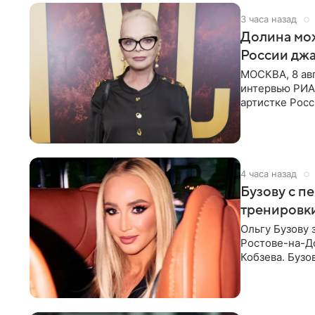
3 часа назад
Долина мож
России джа
МОСКВА, 8 ав
интервью РИА
артистке Росс
первом в Рос
4 часа назад
Бузову с п
тренировки
Ольгу Бузову 
Ростове-на-До
Кобзева. Бузо
утром,