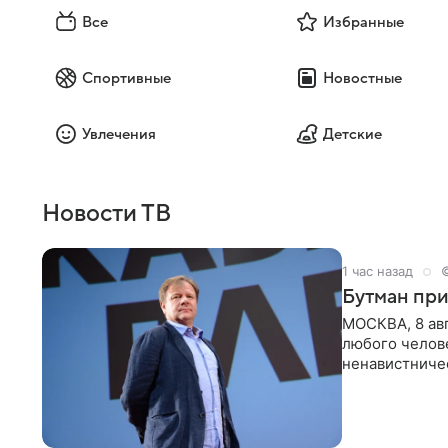
Все
Избранные
Спортивные
Новостные
Увлечения
Детские
Новости ТВ
1 час назад
Бутман при
МОСКВА, 8 ав
любого челове
ненавистничес
принимать