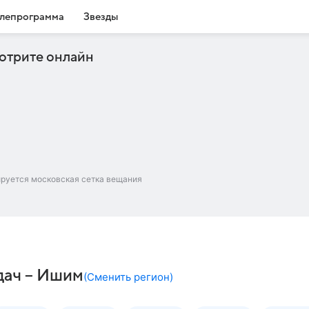
лепрограмма
Звезды
отрите онлайн
ируется московская сетка вещания
дач – Ишим
(
Сменить регион
)