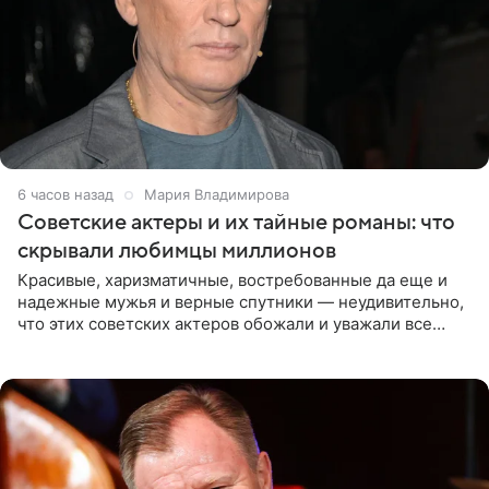
6 часов назад
Мария Владимирова
Советские актеры и их тайные романы: что
скрывали любимцы миллионов
Красивые, харизматичные, востребованные да еще и
надежные мужья и верные спутники — неудивительно,
что этих советских актеров обожали и уважали все
женщины большой страны, и наверняка не раз ставили
их в