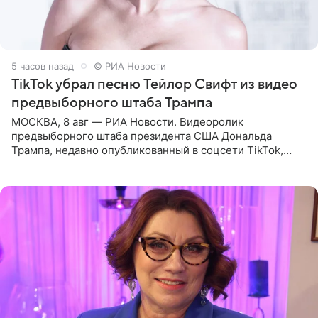
5 часов назад
© РИА Новости
TikTok убрал песню Тейлор Свифт из видео
предвыборного штаба Трампа
МОСКВА, 8 авг — РИА Новости. Видеоролик
предвыборного штаба президента США Дональда
Трампа, недавно опубликованный в соцсети TikTok,
остался без звуковой дорожки в виде песни August
(«Август») американской