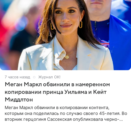
7 часов назад
Журнал OK!
Меган Маркл обвинили в намеренном
копировании принца Уильяма и Кейт
Миддлтон
Меган Маркл обвинили в копировании контента,
которым она поделилась по случаю своего 45-летия. Во
вторник герцогиня Сассекская опубликовала черно-
белую фотографию, на которой она прыгает в бассейн с
воздушными