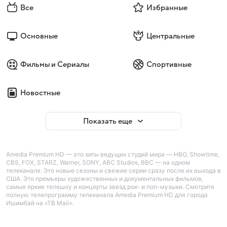
Все
Избранные
Основные
Центральные
Фильмы и Сериалы
Спортивные
Новостные
Показать еще
Amedia Premium HD — это хиты ведущих студий мира — HBO, Showtime,
CBS, FOX, STARZ, Warner, SONY, ABC Studios, BBC — на одном
телеканале. Это новые сезоны и свежие серии сразу после их выхода в
США. Это премьеры художественных и документальных фильмов,
самые яркие телешоу и концерты звезд рок- и поп-музыки. Смотрите
полную телепрограмму телеканала Amedia Premium HD для города
Ишимбай на «ТВ Mail».