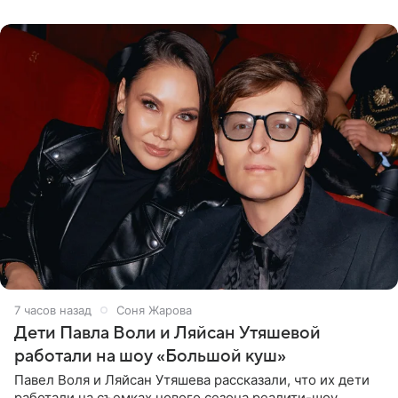
что во время отдыха
7 часов назад
Соня Жарова
Дети Павла Воли и Ляйсан Утяшевой
работали на шоу «Большой куш»
Павел Воля и Ляйсан Утяшева рассказали, что их дети
работали на съемках нового сезона реалити-шоу