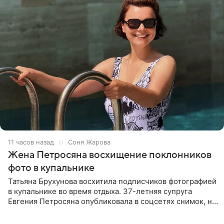
11 часов назад
Соня Жарова
Жена Петросяна восхищение поклонников
фото в купальнике
Татьяна Брухунова восхитила подписчиков фотографией
в купальнике во время отдыха. 37-летняя супруга
Евгения Петросяна опубликовала в соцсетях снимок, на
котором позирует у бассейна в белоснежном монокини
с