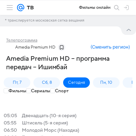
Фильмы онлайн
* транслируется московская сетка вещания
Телепрограмма
(
Сменить регион
)
Amedia Premium HD
Amedia Premium HD – программа
передач – Ишимбай
Пт, 7
Сб, 8
Сегодня
Пн, 10
Вт,
Фильмы
Сериалы
Спорт
05:05
Двенадцать (10-я серия)
05:55
Штисель (5-я серия)
06:50
Молодой Морс (Находка)