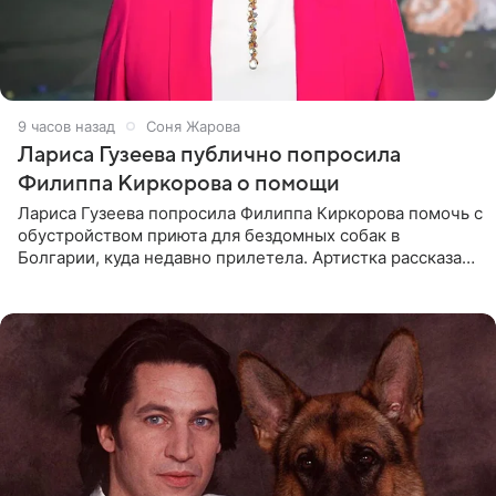
9 часов назад
Соня Жарова
Лариса Гузеева публично попросила
Филиппа Киркорова о помощи
Лариса Гузеева попросила Филиппа Киркорова помочь с
обустройством приюта для бездомных собак в
Болгарии, куда недавно прилетела. Артистка рассказала
о местных волонтерах, которые временно забирают
животных к