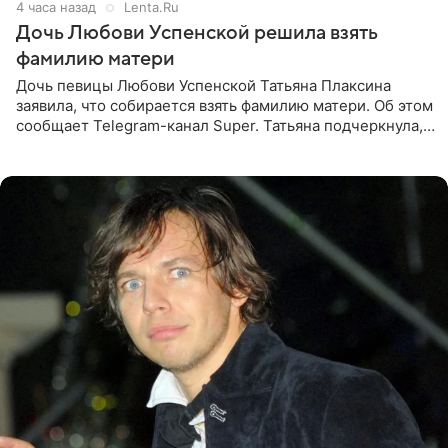
4 часа назад
Lenta.Ru
Дочь Любови Успенской решила взять
фамилию матери
Дочь певицы Любови Успенской Татьяна Плаксина
заявила, что собирается взять фамилию матери. Об этом
сообщает Telegram-канал Super. Татьяна подчеркнула,
что приняла решение о смене фамилии, поскольку
именно от