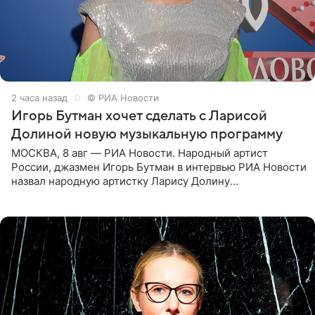
2 часа назад
© РИА Новости
Игорь Бутман хочет сделать с Ларисой
Долиной новую музыкальную программу
МОСКВА, 8 авг — РИА Новости. Народный артист
России, джазмен Игорь Бутман в интервью РИА Новости
назвал народную артистку Ларису Долину
великолепной певицей и рассказал о желании сделать с
ней новую совместную