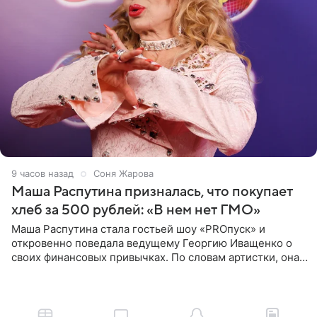
9 часов назад
Соня Жарова
Маша Распутина призналась, что покупает
хлеб за 500 рублей: «В нем нет ГМО»
Маша Распутина стала гостьей шоу «PROпуск» и
откровенно поведала ведущему Георгию Иващенко о
своих финансовых привычках. По словам артистки, она
давно перестала следить за тратами и может позволить
себе жить,