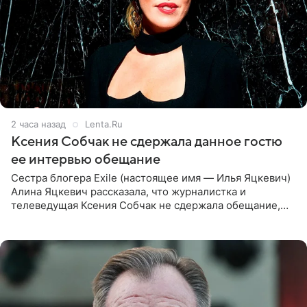
2 часа назад
Lenta.Ru
Ксения Собчак не сдержала данное гостю
ее интервью обещание
Сестра блогера Exile (настоящее имя — Илья Яцкевич)
Алина Яцкевич рассказала, что журналистка и
телеведущая Ксения Собчак не сдержала обещание,
которое дала ему во время интервью с ним. Об этом она
заявила в