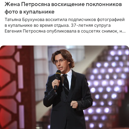
Жена Петросяна восхищение поклонников
фото в купальнике
Татьяна Брухунова восхитила подписчиков фотографией
в купальнике во время отдыха. 37-летняя супруга
Евгения Петросяна опубликовала в соцсетях снимок, на
котором позирует у бассейна в белоснежном монокини
с