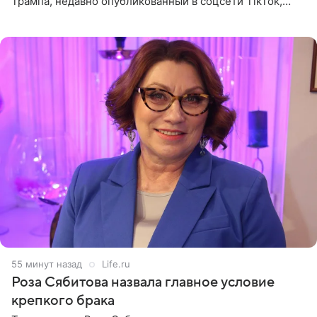
Трампа, недавно опубликованный в соцсети TikTok,
остался без звуковой дорожки в виде песни August
(«Август») американской
55 минут назад
Life.ru
Роза Сябитова назвала главное условие
крепкого брака