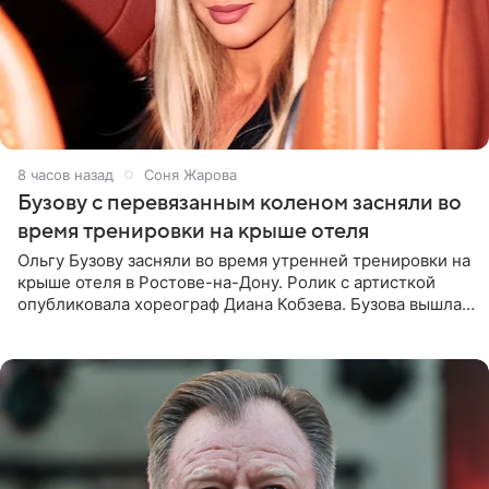
8 часов назад
Соня Жарова
Бузову с перевязанным коленом засняли во
время тренировки на крыше отеля
Ольгу Бузову засняли во время утренней тренировки на
крыше отеля в Ростове-на-Дону. Ролик с артисткой
опубликовала хореограф Диана Кобзева. Бузова вышла
на занятие спортом в 32-градусную жару ранним утром,