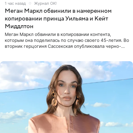
1 час назад
Журнал OK!
Меган Маркл обвинили в намеренном
копировании принца Уильяма и Кейт
Миддлтон
Меган Маркл обвинили в копировании контента,
которым она поделилась по случаю своего 45-летия. Во
вторник герцогиня Сассекская опубликовала черно-
белую фотографию, на которой она прыгает в бассейн с
воздушными