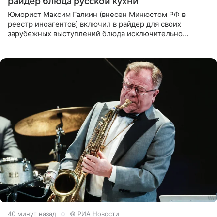
райдер блюда русской кухни
Юморист Максим Галкин (внесен Минюстом РФ в
реестр иноагентов) включил в райдер для своих
зарубежных выступлений блюда исключительно
русской кухни. Об этом сообщает РИА Новости.
Согласно документу, в гримерную
40 минут назад
© РИА Новости