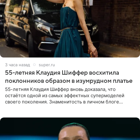
3 часа назад
super.ru
55-летняя Клаудия Шиффер восхитила
поклонников образом в изумрудном платье
55-летняя Клаудия Шиффер вновь доказала, что
остаётся одной из самых эффектных супермоделей
своего поколения. Знаменитость в личном блоге
поделилась фотографиями с недавней свадьбы, где
появилась в роли гостьи,