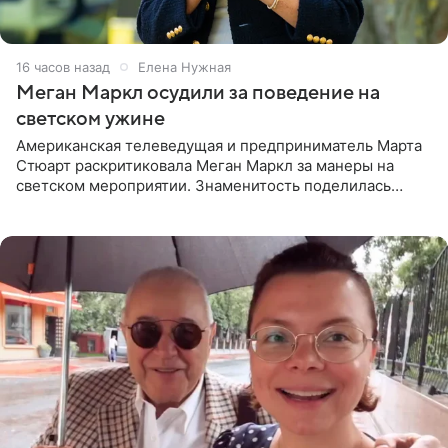
16 часов назад
Елена Нужная
Меган Маркл осудили за поведение на
светском ужине
Американская телеведущая и предприниматель Марта
Стюарт раскритиковала Меган Маркл за манеры на
светском мероприятии. Знаменитость поделилась
деталями личной встречи с герцогиней Сассекской,
пишет PageSix. По