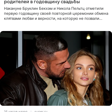
родителей в годовщину свадьбы
Накануне Бруклин Бекхэм и Никола Пельтц отметили
первую годовщину своей повторной церемонии обмена
клятвами любви и верности, на которую не позвали
никого из клана Бекхэм. По словам инсайдеров, пара
считает это
16 часов назад
super.ru