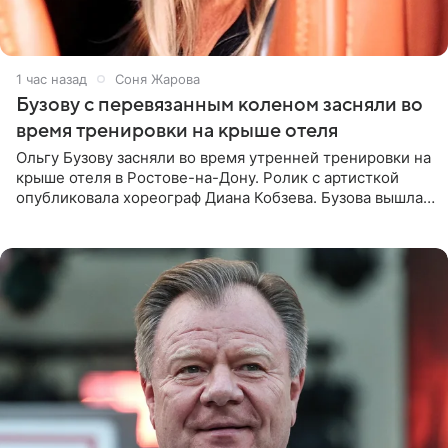
1 час назад
Соня Жарова
Бузову с перевязанным коленом засняли во
время тренировки на крыше отеля
Ольгу Бузову засняли во время утренней тренировки на
крыше отеля в Ростове-на-Дону. Ролик с артисткой
опубликовала хореограф Диана Кобзева. Бузова вышла
на занятие спортом в 32-градусную жару ранним утром,