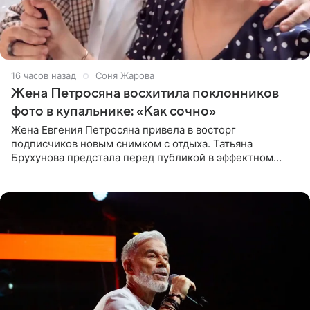
16 часов назад
Соня Жарова
Жена Петросяна восхитила поклонников
фото в купальнике: «Как сочно»
Жена Евгения Петросяна привела в восторг
подписчиков новым снимком с отдыха. Татьяна
Брухунова предстала перед публикой в эффектном
черно-сиреневом монокини, позируя прямо в бассейне.
«Ох, как сочно», «Татьяна,