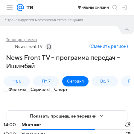
Фильмы онлайн
* транслируется московская сетка вещания
Телепрограмма
(
Сменить регион
)
News Front TV
News Front TV – программа передач –
Ишимбай
Чт, 6
Пт, 7
Сегодня
Вс, 9
Пн,
Фильмы
Сериалы
Спорт
Показать прошедшие передачи
14:00
Мнение