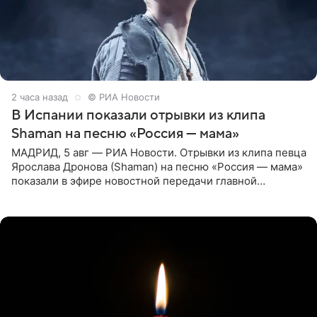
2 часа назад
© РИА Новости
В Испании показали отрывки из клипа
Shaman на песню «Россия — мама»
МАДРИД, 5 авг — РИА Новости. Отрывки из клипа певца
Ярослава Дронова (Shaman) на песню «Россия — мама»
показали в эфире новостной передачи главной
государственной телерадиовещательной корпорации
Испании RTVE.