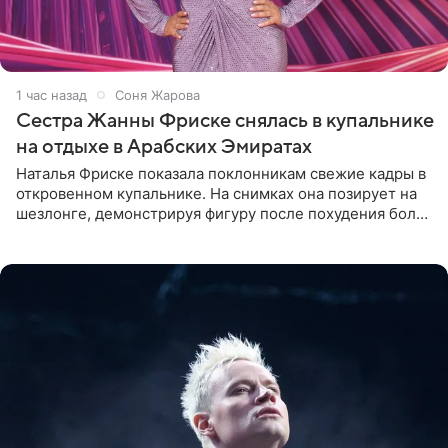
1 час назад
Соня Жарова
Сестра Жанны Фриске снялась в купальнике
на отдыхе в Арабских Эмиратах
Наталья Фриске показала поклонникам свежие кадры в
откровенном купальнике. На снимках она позирует на
шезлонге, демонстрируя фигуру после похудения более
чем на десять килограммов. В подписи к посту