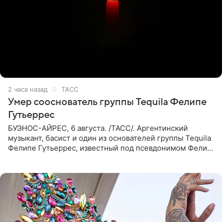
2 часа назад
ТАСС
Умер сооснователь группы Tequila Фелипе
Гутьеррес
БУЭНОС-АЙРЕС, 6 августа. /ТАСС/. Аргентинский
музыкант, басист и один из основателей группы Tequila
Фелипе Гутьеррес, известный под псевдонимом Фелипе
Липе, умер на 69-м году жизни. Об этом сообщил его
бывший