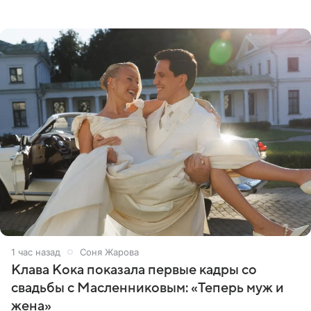
группы «Руки Вверх!» Сергея Жукова предстала перед
публикой с
1 час назад
Соня Жарова
Клава Кока показала первые кадры со
свадьбы с Масленниковым: «Теперь муж и
жена»