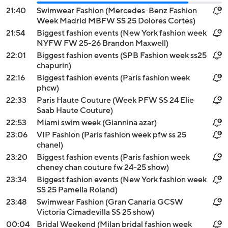
21:40
Swimwear Fashion (Mercedes-Benz Fashion
Week Madrid MBFW SS 25 Dolores Cortes)
21:54
Biggest fashion events (New York fashion week
NYFW FW 25-26 Brandon Maxwell)
22:01
Biggest fashion events (SPB Fashion week ss25
chapurin)
22:16
Biggest fashion events (Paris fashion week
phcw)
22:33
Paris Haute Couture (Week PFW SS 24 Elie
Saab Haute Couture)
22:53
Miami swim week (Giannina azar)
23:06
VIP Fashion (Paris fashion week pfw ss 25
chanel)
23:20
Biggest fashion events (Paris fashion week
cheney chan couture fw 24-25 show)
23:34
Biggest fashion events (New York fashion week
SS 25 Pamella Roland)
23:48
Swimwear Fashion (Gran Canaria GCSW
Victoria Cimadevilla SS 25 show)
00:04
Bridal Weekend (Milan bridal fashion week