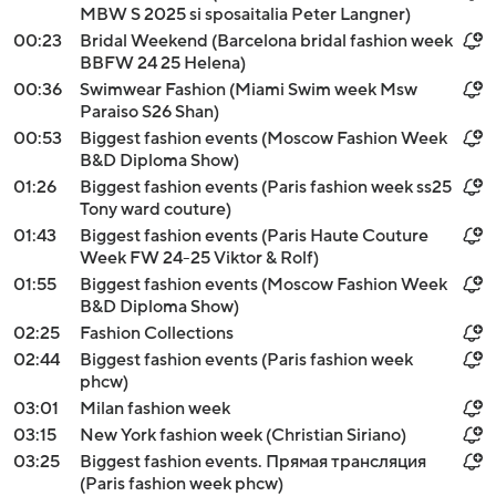
MBW S 2025 si sposaitalia Peter Langner)
00:23
Bridal Weekend (Barcelona bridal fashion week
BBFW 24 25 Helena)
00:36
Swimwear Fashion (Miami Swim week Msw
Paraiso S26 Shan)
00:53
Biggest fashion events (Moscow Fashion Week
B&D Diploma Show)
01:26
Biggest fashion events (Paris fashion week ss25
Tony ward couture)
01:43
Biggest fashion events (Paris Haute Couture
Week FW 24-25 Viktor & Rolf)
01:55
Biggest fashion events (Moscow Fashion Week
B&D Diploma Show)
02:25
Fashion Collections
02:44
Biggest fashion events (Paris fashion week
phcw)
03:01
Milan fashion week
03:15
New York fashion week (Christian Siriano)
03:25
Biggest fashion events. Прямая трансляция
(Paris fashion week phcw)