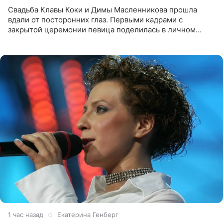
Свадьба Клавы Коки и Димы Масленникова прошла
вдали от посторонних глаз. Первыми кадрами с
закрытой церемонии певица поделилась в личном
блоге. Артистка выложила серию свадебных снимков и
оставила лаконичную
1 час назад
Екатерина Генберг