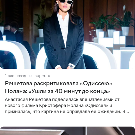
1 час назад
super.ru
Решетова раскритиковала «Одиссею»
Нолана: «Ушли за 40 минут до конца»
Анастасия Решетова поделилась впечатлениями от
нового фильма Кристофера Нолана «Одиссея» и
призналась, что картина не оправдала ее ожиданий. В
личном блоге модель рассказала, что они с компанией
не стали