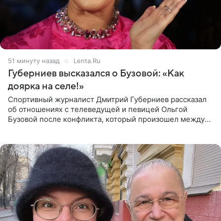
51 минуту назад
Lenta.Ru
Губерниев высказался о Бузовой: «Как
доярка на селе!»
Спортивный журналист Дмитрий Губерниев рассказал
об отношениях с телеведущей и певицей Ольгой
Бузовой после конфликта, который произошел между
ними в 2021 году в прямом эфире канала «Матч ТВ». В
разговоре с