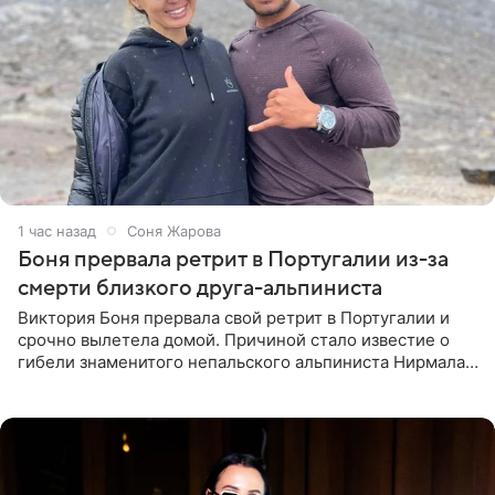
1 час назад
Соня Жарова
Боня прервала ретрит в Португалии из-за
смерти близкого друга-альпиниста
Виктория Боня прервала свой ретрит в Португалии и
срочно вылетела домой. Причиной стало известие о
гибели знаменитого непальского альпиниста Нирмала
«Нимса» Пурджи, которого модель называла своим
близким другом