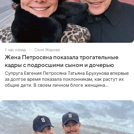
1 час назад
Соня Жарова
Жена Петросяна показала трогательные
кадры с подросшими сыном и дочерью
Супруга Евгения Петросяна Татьяна Брухунова впервые
за долгое время показала поклонникам, как растут их
общие дети. В своем личном блоге женщина
опубликовала редкие кадры с шестилетним сыном
Ваганом и