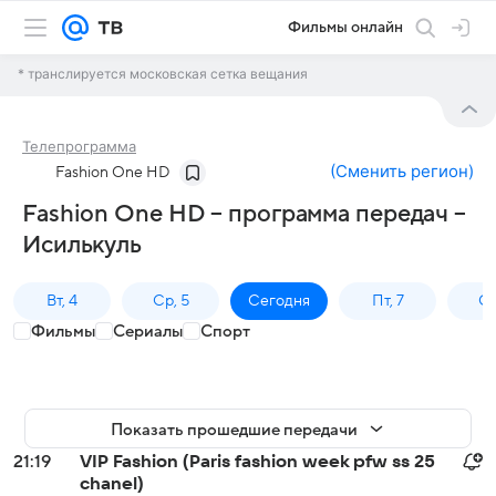
Фильмы онлайн
* транслируется московская сетка вещания
Телепрограмма
(
Сменить регион
)
Fashion One HD
Fashion One HD – программа передач –
Исилькуль
Вт, 4
Ср, 5
Сегодня
Пт, 7
Сб
Фильмы
Сериалы
Спорт
Показать прошедшие передачи
21:19
VIP Fashion (Paris fashion week pfw ss 25
chanel)