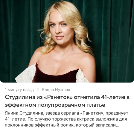
1 минуту назад
Елена Нужная
Студилина из «Ранеток» отметила 41-летие в
эффектном полупрозрачном платье
Янина Студилина, звезда сериала «Ранетки», празднует
41-летие. По случаю торжества актриса выложила для
поклонников эффектный ролик, который записали
прошлой ночью. В кадре артистка предстала в