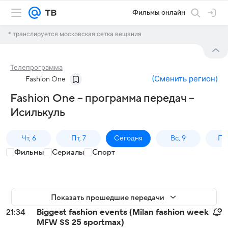
Фильмы онлайн
* транслируется московская сетка вещания
Телепрограмма
(
Сменить регион
)
Fashion One
Fashion One – программа передач –
Исилькуль
Чт, 6
Пт, 7
Сегодня
Вс, 9
Пн,
Фильмы
Сериалы
Спорт
Показать прошедшие передачи
21:34
Biggest fashion events (Milan fashion week
MFW SS 25 sportmax)