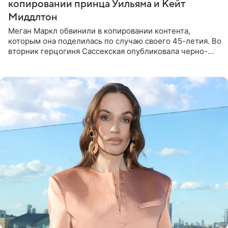
копировании принца Уильяма и Кейт
Миддлтон
Меган Маркл обвинили в копировании контента,
которым она поделилась по случаю своего 45-летия. Во
вторник герцогиня Сассекская опубликовала черно-
белую фотографию, на которой она прыгает в бассейн с
воздушными