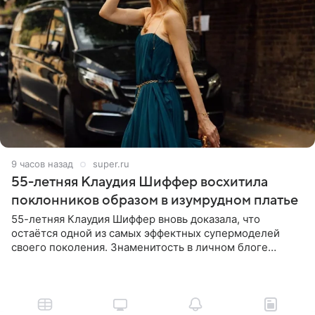
9 часов назад
super.ru
55-летняя Клаудия Шиффер восхитила
поклонников образом в изумрудном платье
55-летняя Клаудия Шиффер вновь доказала, что
остаётся одной из самых эффектных супермоделей
своего поколения. Знаменитость в личном блоге
поделилась фотографиями с недавней свадьбы, где
появилась в роли гостьи,