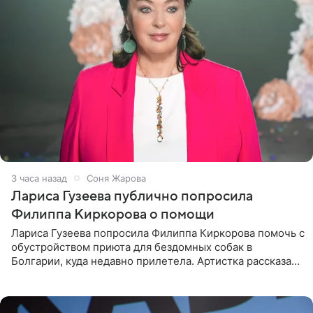
3 часа назад
Соня Жарова
Лариса Гузеева публично попросила
Филиппа Киркорова о помощи
Лариса Гузеева попросила Филиппа Киркорова помочь с
обустройством приюта для бездомных собак в
Болгарии, куда недавно прилетела. Артистка рассказала
о местных волонтерах, которые временно забирают
животных к