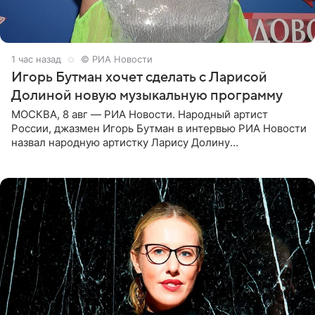
1 час назад
© РИА Новости
Игорь Бутман хочет сделать с Ларисой
Долиной новую музыкальную программу
МОСКВА, 8 авг — РИА Новости. Народный артист
России, джазмен Игорь Бутман в интервью РИА Новости
назвал народную артистку Ларису Долину
великолепной певицей и рассказал о желании сделать с
ней новую совместную