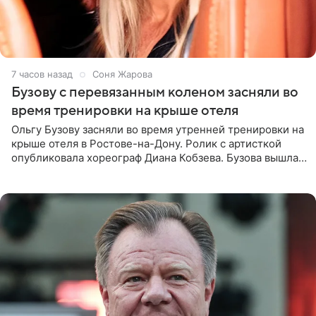
7 часов назад
Соня Жарова
Бузову с перевязанным коленом засняли во
время тренировки на крыше отеля
Ольгу Бузову засняли во время утренней тренировки на
крыше отеля в Ростове-на-Дону. Ролик с артисткой
опубликовала хореограф Диана Кобзева. Бузова вышла
на занятие спортом в 32-градусную жару ранним утром,