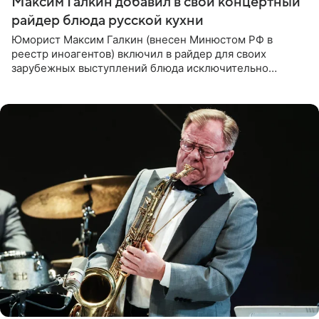
Максим Галкин добавил в свой концертный
райдер блюда русской кухни
Юморист Максим Галкин (внесен Минюстом РФ в
реестр иноагентов) включил в райдер для своих
зарубежных выступлений блюда исключительно
русской кухни. Об этом сообщает РИА Новости.
Согласно документу, в гримерную