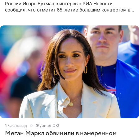
России Игорь Бутман в интервью РИА Новости
сообщил, что отметит 65-летие большим концертом в
Кремлевском дворце, а вместе с ним на сцену выйдут
его друзья —
1 час назад
Журнал OK!
Меган Маркл обвинили в намеренном