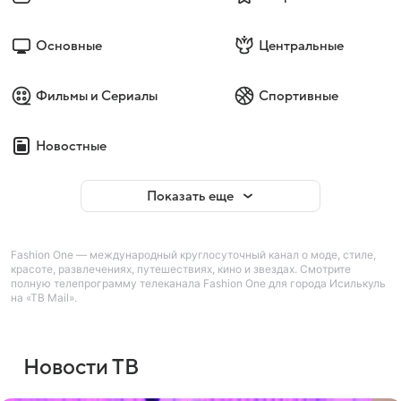
Основные
Центральные
Фильмы и Сериалы
Спортивные
Новостные
Показать еще
Fashion One — международный круглосуточный канал о моде, стиле,
красоте, развлечениях, путешествиях, кино и звездах. Смотрите
полную телепрограмму телеканала Fashion One для города Исилькуль
на «ТВ Mail».
Новости ТВ