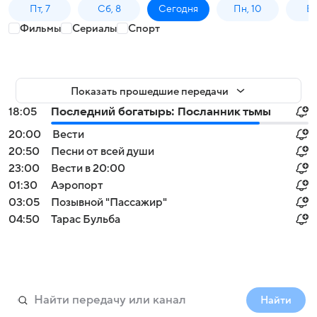
Пт, 7
Сб, 8
Сегодня
Пн, 10
Вт,
Фильмы
Сериалы
Спорт
Показать прошедшие передачи
18:05
Последний богатырь: Посланник тьмы
20:00
Вести
20:50
Песни от всей души
23:00
Вести в 20:00
01:30
Аэропорт
03:05
Позывной "Пассажир"
04:50
Тарас Бульба
Найти