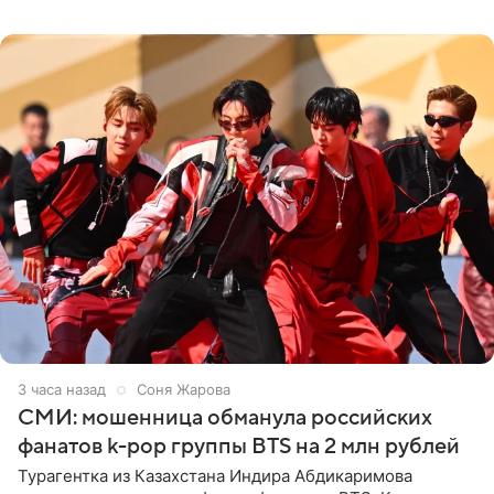
Россию, оценив отечественный джаз как один из самых
3 часа назад
Соня Жарова
СМИ: мошенница обманула российских
фанатов k-pop группы BTS на 2 млн рублей
Турагентка из Казахстана Индира Абдикаримова