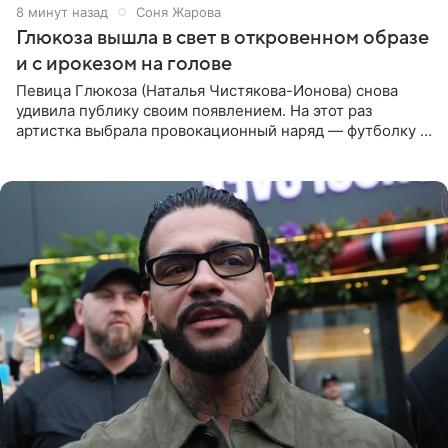
8 минут назад
Соня Жарова
Глюкоза вышла в свет в откровенном образе
и с ирокезом на голове
Певица Глюкоза (Наталья Чистякова-Ионова) снова
удивила публику своим появлением. На этот раз
артистка выбрала провокационный наряд — футболку с
принтом, имитирующим полуобнаженную грудь. Свой
образ Глюкоза