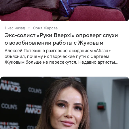
1 час назад
Соня Жарова
Экс-солист «Руки Вверх!» опроверг слухи
о возобновлении работы с Жуковым
Алексей Потехин в разговоре с изданием «Абзац»
объяснил, почему их творческие пути с Сергеем
Жуковым больше не пересекутся. Недавно артисты
воссоединились на большом концерте «30 нам уже!»,
который прошел в