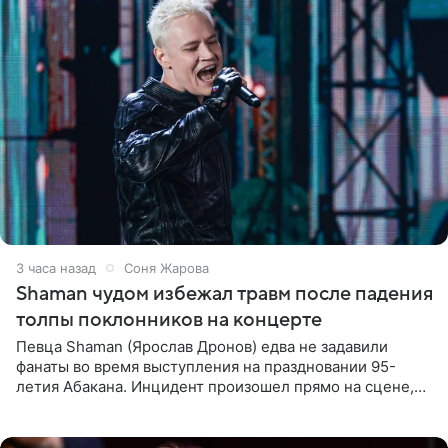
3 часа назад
Соня Жарова
Shaman чудом избежал травм после падения
толпы поклонников на концерте
Певца Shaman (Ярослав Дронов) едва не задавили
фанаты во время выступления на праздновании 95-
летия Абакана. Инцидент произошел прямо на сцене,
подробности сообщает «Абзац». Толпа поклонников
навалилась на