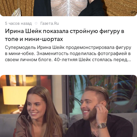
5 часов назад
Газета.Ru
Ирина Шейк показала стройную фигуру в
топе и мини-шортах
Супермодель Ирина Шейк продемонстрировала фигуру
в мини-юбке. Знаменитость поделилась фотографией в
своем личном блоге. 40-летняя Шейк стоялась перед
зеркалом в черном топе с кружевом, который
дополнила