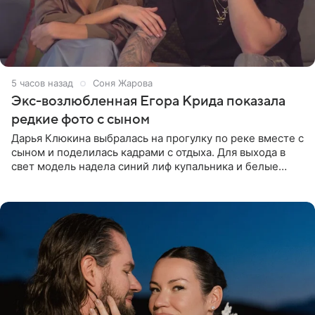
5 часов назад
Соня Жарова
Экс-возлюбленная Егора Крида показала
редкие фото с сыном
Дарья Клюкина выбралась на прогулку по реке вместе с
сыном и поделилась кадрами с отдыха. Для выхода в
свет модель надела синий лиф купальника и белые
шорты, дополнив образ солнцезащитными очками.
Волосы