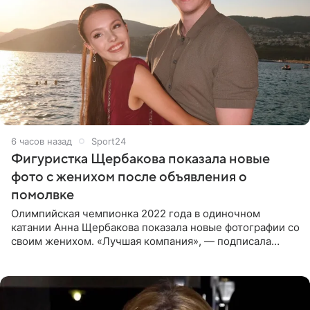
6 часов назад
Sport24
Фигуристка Щербакова показала новые
фото с женихом после объявления о
помолвке
Олимпийская чемпионка 2022 года в одиночном
катании Анна Щербакова показала новые фотографии со
своим женихом. «Лучшая компания», — подписала
снимки звезда льда. Напомним, 19 июля Щербакова
объявила о помолвке.