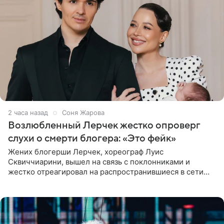
2 часа назад
Соня Жарова
Возлюбленный Лерчек жестко опроверг
слухи о смерти блогера: «Это фейк»
Жених блогерши Лерчек, хореограф Луис
Сквиччиарини, вышел на связь с поклонниками и
жестко отреагировал на распространившиеся в сети
слухи о смерти Валерии Чекалиной. «Это фейк! Я в
шоке, что такие люди