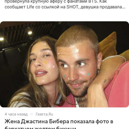
провернула крупную аферу с фанатами BTS. Как
сообщает Life со ссылкой на SHOT, девушка продавала
поддельные туры на концерт группы в Пусане. По
данным издания,
4 часа назад
Газета.Ru
Жена Джастина Бибера показала фото в
бархатном желтом бикини