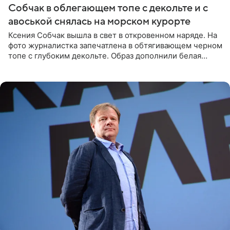
Собчак в облегающем топе с декольте и с
авоськой снялась на морском курорте
Ксения Собчак вышла в свет в откровенном наряде. На
фото журналистка запечатлена в обтягивающем черном
топе с глубоким декольте. Образ дополнили белая
юбка-миди, вьетнамки на платформе и соломенная
шляпа.