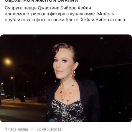
Супруга певца Джастина Бибера Хейли
продемонстрирвала фигуру в купальнике. Модель
опубликовала фото в своем блоге. Хейли Бибер стояла
перед зеркалом в желтом крошечном бархатном
бикини, которое дополнила
4 часа назад
Соня Жарова