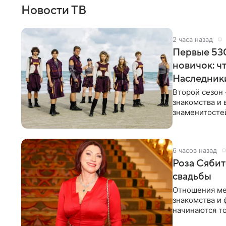
Новости ТВ
2 часа назад
Первые 530
новичок: ч
Наследник
Второй сезон 
знакомства и 
знаменитостей
несколько дне
6 часов назад
Роза Сябит
свадьбы
Отношения ме
знакомства и 
начинаются то
многого,