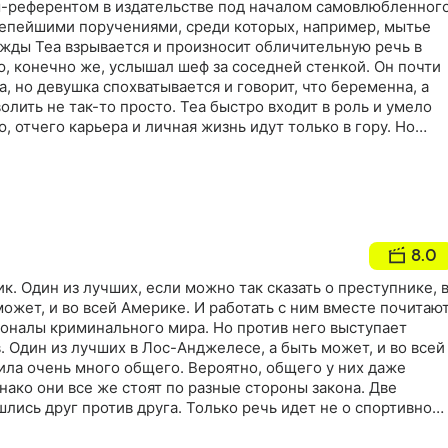
м-референтом в издательстве под началом самовлюбленног
лепейшими поручениями, среди которых, например, мытье
ажды Теа взрывается и произносит обличительную речь в
ю, конечно же, услышал шеф за соседней стенкой. Он почти
а, но девушка спохватывается и говорит, что беременна, а
ить не так-то просто. Теа быстро входит в роль и умело
 отчего карьера и личная жизнь идут только в гору. Но
това зайти? Как соединить жизнь и легенду, когда 9 месяцев
 рожать несуществующего ребенка?
8.0
к. Один из лучших, если можно так сказать о преступнике, 
ожет, и во всей Америке. И работать с ним вместе почитаю
ионалы криминального мира. Но против него выступает
. Один из лучших в Лос-Анджелесе, а быть может, и во всей
ила очень много общего. Вероятно, общего у них даже
нако они все же стоят по разные стороны закона. Две
ись друг против друга. Только речь идет не о спортивном
не на жизнь, а на смерть…