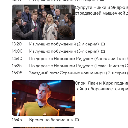
Супруги Никки и Эндрю в
страдающей мышечной д
13:20
Из лучших побуждений (2-я серия)
14:00
Из лучших побуждений (3-я серия)
14:40
По дороге с Норманом Ридусом (Аппалачи: Блю 
15:25
По дороге с Норманом Ридусом (Техас: Твистед 
16:05
Звездный путь: Странные новые миры (2-я серия)
Спок, Лаан и Кирк подни
тайна оборачивается кр
16:45
Временно беременна