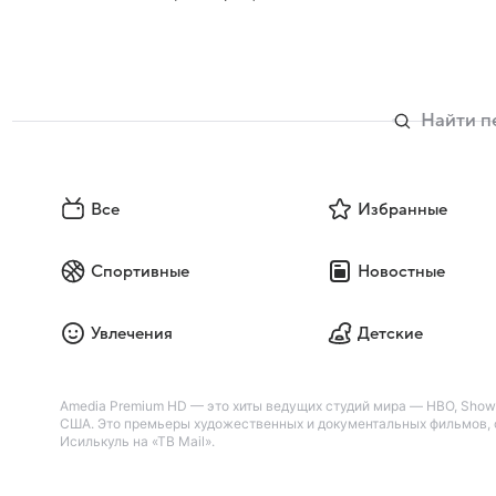
Все
Избранные
Спортивные
Новостные
Увлечения
Детские
Amedia Premium HD — это хиты ведущих студий мира — HBO, Showti
США. Это премьеры художественных и документальных фильмов, с
Исилькуль на «ТВ Mail».