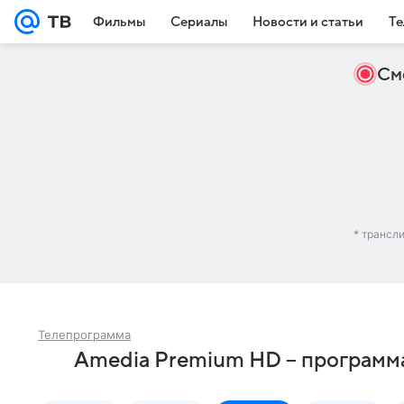
Фильмы
Сериалы
Новости и статьи
Те
См
* трансл
Телепрограмма
Amedia Premium HD – программа