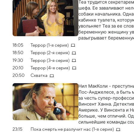
Теа трудится секретаре
шефа. Ее заваливают не
собаки начальника. Одн
кабинке туалета, котору
увольняет Теа за ее слов
беременную женщину увол
разыгрывает беременную,
насколько далеко она го
18:05
Террор (1-я серия)
пройдут и Теа придется
18:50
Террор (2-я серия)
19:30
Террор (3-я серия)
20:10
Террор (4-я серия)
20:50
Схватка
Нил МакКоли - преступни
Лос-Анджелесе, а быть м
за честь супер-професс
Винсент Ханна. Детектив
Америке. У Винсента и Н
больше, чем отличий. Од
сильнейшие команды сошл
состязании, а о схватке 
23:15
Пока смерть не разлучит нас (1-я серия)