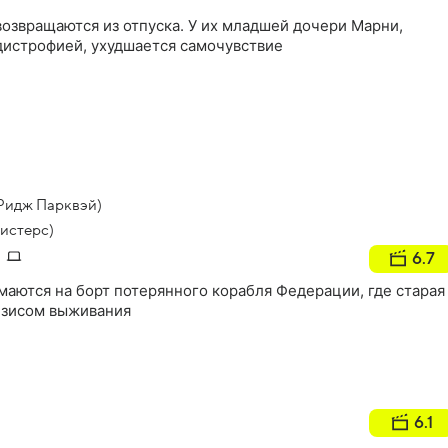
озвращаются из отпуска. У их младшей дочери Марни,
истрофией, ухудшается самочувствие
Ридж Парквэй)
Систерс)
6.7
маются на борт потерянного корабля Федерации, где старая
изисом выживания
6.1