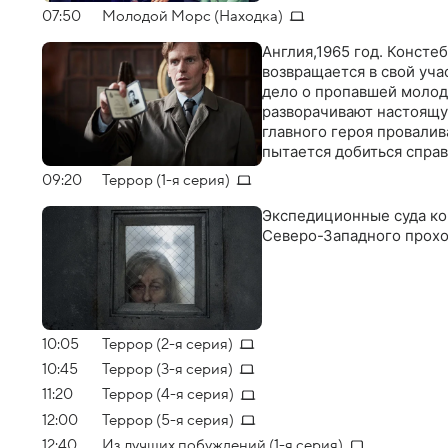
07:50
Молодой Морс (Находка)
Англия,1965 год. Конст
возвращается в свой уча
дело о пропавшей молод
разворачивают настоящу
главного героя провалив
пытается добиться спра
09:20
Террор (1-я серия)
Экспедиционные суда кор
Северо-Западного прохо
10:05
Террор (2-я серия)
10:45
Террор (3-я серия)
11:20
Террор (4-я серия)
12:00
Террор (5-я серия)
12:40
Из лучших побуждений (1-я серия)