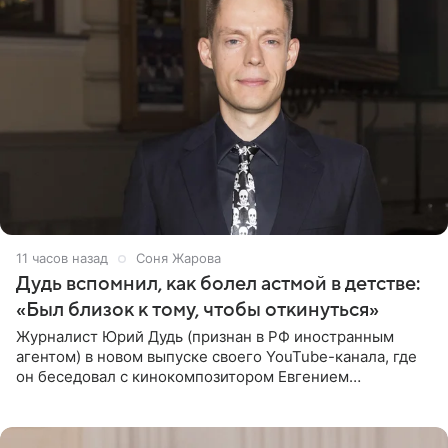
11 часов назад
Соня Жарова
Дудь вспомнил, как болел астмой в детстве:
«Был близок к тому, чтобы откинуться»
Журналист Юрий Дудь (признан в РФ иностранным
агентом) в новом выпуске своего YouTube-канала, где
он беседовал с кинокомпозитором Евгением
Гальпериным, поделился личной историей о борьбе с
бронхиальной астмой в