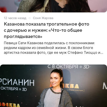
12 часов назад
Соня Жарова
Казанова показала трогательное фото
с дочерью и мужем: «Что-то общее
проглядывается»
Певица Сати Казанова поделилась с поклонниками
редким кадром из семейной жизни. В своем блоге
артистка показала фото, где ее муж Стефано Тиоццо и
их маленькая дочь спят рядом. На снимке отец и
малышка лежат в