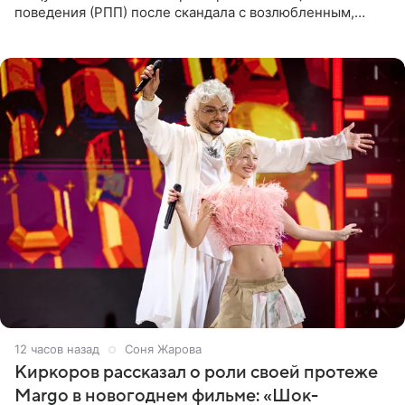
поведения (РПП) после скандала с возлюбленным,
популярным рэпером 9mice (настоящее имя — Сергей
Дмитриев).
12 часов назад
Соня Жарова
Киркоров рассказал о роли своей протеже
Margo в новогоднем фильме: «Шок-