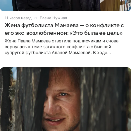
11 часов назад
Елена Нужная
Жена футболиста Мамаева — о конфликте с
его экс-возлюбленной: «Это была ее цель»
Жена Павла Мамаева ответила подписчикам и снова
вернулась к теме затяжного конфликта с бывшей
супругой футболиста Аланой Мамаевой. В ходе
общения с аудиторией один из пользователей
признался, что раньше судил о