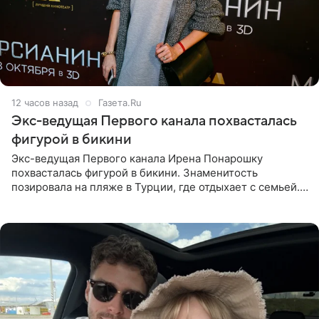
12 часов назад
Газета.Ru
Экс-ведущая Первого канала похвасталась
фигурой в бикини
Экс-ведущая Первого канала Ирена Понарошку
похвасталась фигурой в бикини. Знаменитость
позировала на пляже в Турции, где отдыхает с семьей.
Она поделилась кадрами с отдыха в Instagram (владелец
компания Meta