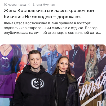
10 часов назад
Елена Нужная
Жена Костюшкина снялась в крошечном
бикини: «Не молодею — дорожаю»
Жена Стаса Костюшкина Юлия привела в восторг
подписчиков откровенным снимком с отдыха. Блогер
опубликовала на личной странице в социальной сети
фото в ярком бикини, позируя на пирсе во время отпуска
в Турции,