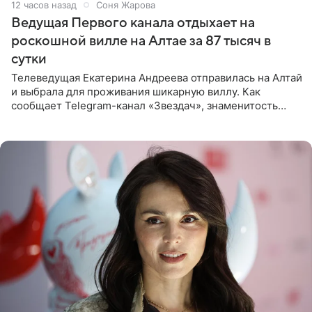
12 часов назад
Соня Жарова
Ведущая Первого канала отдыхает на
роскошной вилле на Алтае за 87 тысяч в
сутки
Телеведущая Екатерина Андреева отправилась на Алтай
и выбрала для проживания шикарную виллу. Как
сообщает Telegram-канал «Звездач», знаменитость
сняла двухэтажный дом, где ночь обходится минимум в
87 тысяч