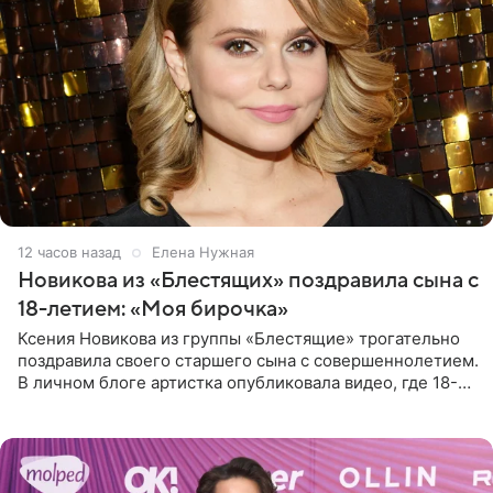
12 часов назад
Елена Нужная
Новикова из «Блестящих» поздравила сына с
18-летием: «Моя бирочка»
Ксения Новикова из группы «Блестящие» трогательно
поздравила своего старшего сына с совершеннолетием.
В личном блоге артистка опубликовала видео, где 18-
летний Мирон легко подхватил маму на руки и закружил
во