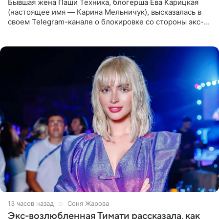
Бывшая жена Паши Техника, блогерша Ева Карицкая
(настоящее имя — Карина Мельничук), высказалась в
своем Telegram-канале о блокировке со стороны экс-
супруги Гуфа Айзы-Лилуны Ай. Карицкая утверждает,
что ее
13 часов назад
Соня Жарова
Экс-возлюбленная Тимати рассказала, как