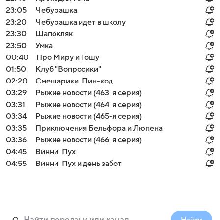
23:05
Чебурашка
23:20
Чебурашка идет в школу
23:30
Шапокляк
23:50
Умка
00:40
Про Миру и Гошу
01:50
Клуб "Вопросики"
02:20
Смешарики. Пин-код
03:29
Рыжие новости (463-я серия)
03:31
Рыжие новости (464-я серия)
03:34
Рыжие новости (465-я серия)
03:35
Приключения Бельфора и Люпена
03:36
Рыжие новости (466-я серия)
04:45
Винни-Пух
04:55
Винни-Пух и день забот
Найти