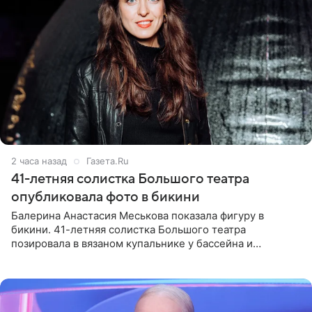
2 часа назад
Газета.Ru
41-летняя солистка Большого театра
опубликовала фото в бикини
Балерина Анастасия Меськова показала фигуру в
бикини. 41-летняя солистка Большого театра
позировала в вязаном купальнике у бассейна и
опубликовала фото в личном блоге. Артистка
поделилась кадрами с отдыха за