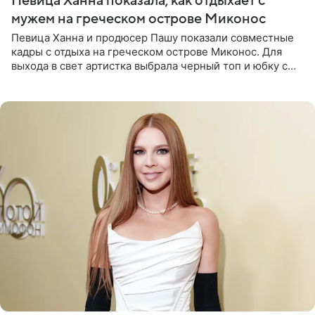
Певица Ханна показала, как отдыхает с
мужем на греческом острове Миконос
Певица Ханна и продюсер Пашу показали совместные
кадры с отдыха на греческом острове Миконос. Для
выхода в свет артистка выбрала черный топ и юбку с
высоким разрезом. Дополнили образ босоножки в тон,
серьги с