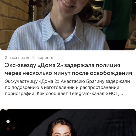
2 часа назад
super.ru
Экс‑звезду «Дома 2» задержала полиция
через несколько минут после освобождения
Экс‑участницу «Дома 2» Анастасию Брагину задержали
по подозрению в изготовлении и распространении
порнографии. Как сообщает Telegram-канал SHOT,
девушка может оказаться в СИЗО. Следствие
ходатайствует об