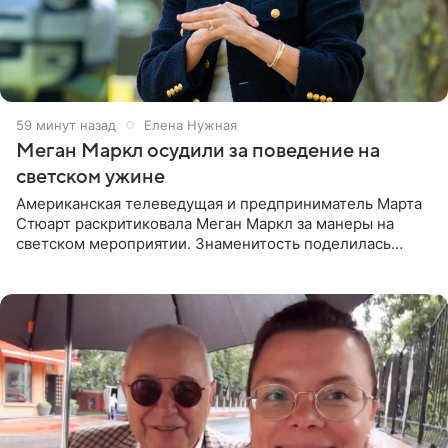
59 минут назад
Елена Нужная
Меган Маркл осудили за поведение на
светском ужине
Американская телеведущая и предприниматель Марта
Стюарт раскритиковала Меган Маркл за манеры на
светском мероприятии. Знаменитость поделилась
деталями личной встречи с герцогиней Сассекской,
пишет PageSix. По