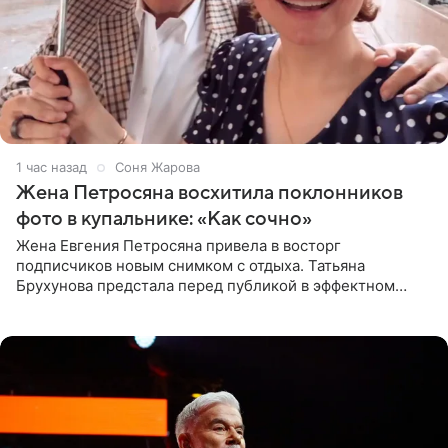
1 час назад
Соня Жарова
Жена Петросяна восхитила поклонников
фото в купальнике: «Как сочно»
Жена Евгения Петросяна привела в восторг
подписчиков новым снимком с отдыха. Татьяна
Брухунова предстала перед публикой в эффектном
черно-сиреневом монокини, позируя прямо в бассейне.
«Ох, как сочно», «Татьяна,