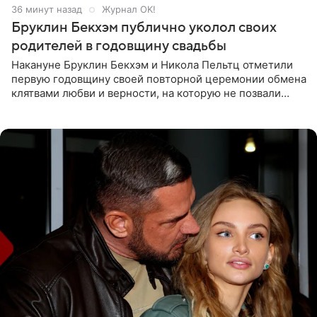
36 минут назад
Журнал OK!
Бруклин Бекхэм публично уколол своих
родителей в годовщину свадьбы
Накануне Бруклин Бекхэм и Никола Пельтц отметили
первую годовщину своей повторной церемонии обмена
клятвами любви и верности, на которую не позвали
никого из клана Бекхэм. По словам инсайдеров, пара
считает это