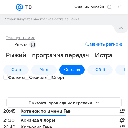
Фильмы онлайн
* транслируется московская сетка вещания
Телепрограмма
(
Сменить регион
)
Рыжий
Рыжий – программа передач – Истра
Ср, 5
Чт, 6
Сегодня
Сб, 8
Вс
Фильмы
Сериалы
Спорт
Показать прошедшие передачи
20:45
Котенок по имени Гав
21:30
Команда Флоры
22:40
Крокодил Гена