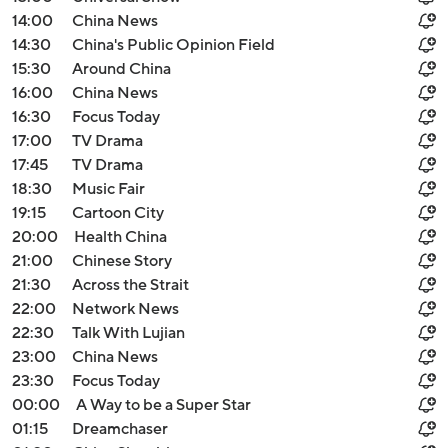
14:00
China News
14:30
China's Public Opinion Field
15:30
Around China
16:00
China News
16:30
Focus Today
17:00
TV Drama
17:45
TV Drama
18:30
Music Fair
19:15
Cartoon City
20:00
Health China
21:00
Chinese Story
21:30
Across the Strait
22:00
Network News
22:30
Talk With Lujian
23:00
China News
23:30
Focus Today
00:00
A Way to be a Super Star
01:15
Dreamchaser