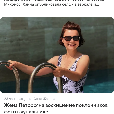
Миконос. Ханна опубликовала селфи в зеркале и
призналась, что сейчас особенно довольна собой. По
словам певицы, она
23 часа назад
Соня Жарова
Жена Петросяна восхищение поклонников
фото в купальнике