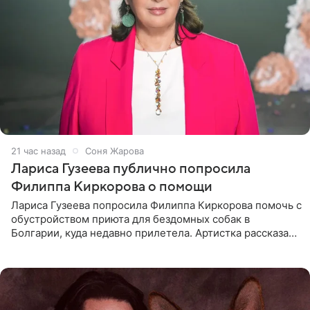
21 час назад
Соня Жарова
Лариса Гузеева публично попросила
Филиппа Киркорова о помощи
Лариса Гузеева попросила Филиппа Киркорова помочь с
обустройством приюта для бездомных собак в
Болгарии, куда недавно прилетела. Артистка рассказала
о местных волонтерах, которые временно забирают
животных к