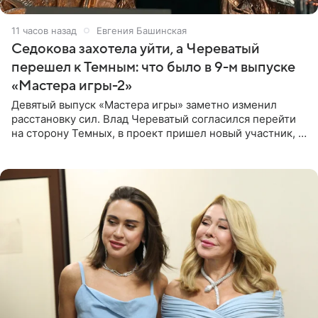
11 часов назад
Евгения Башинская
Седокова захотела уйти, а Череватый
перешел к Темным: что было в 9-м выпуске
«Мастера игры-2»
Девятый выпуск «Мастера игры» заметно изменил
расстановку сил. Влад Череватый согласился перейти
на сторону Темных, в проект пришел новый участник, а
Курбан Омаров и Анна Седокова оказались под таким
давлением.