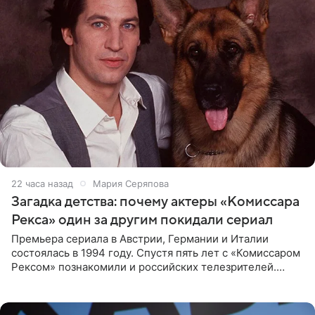
22 часа назад
Мария Серяпова
Загадка детства: почему актеры «Комиссара
Рекса» один за другим покидали сериал
Премьера сериала в Австрии, Германии и Италии
состоялась в 1994 году. Спустя пять лет с «Комиссаром
Рексом» познакомили и российских телезрителей.
Необычайно умная собака мгновенно влюбляла в себя
публику. Но и