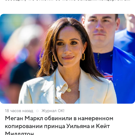
Кремлевском дворце, а вместе с ним на сцену выйдут
его друзья —
18 часов назад
Журнал OK!
Меган Маркл обвинили в намеренном
копировании принца Уильяма и Кейт
Миддлтон