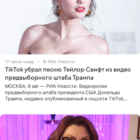
17 часов назад
© РИА Новости
TikTok убрал песню Тейлор Свифт из видео
предвыборного штаба Трампа
МОСКВА, 8 авг — РИА Новости. Видеоролик
предвыборного штаба президента США Дональда
Трампа, недавно опубликованный в соцсети TikTok,
остался без звуковой дорожки в виде песни August
(«Август») американской