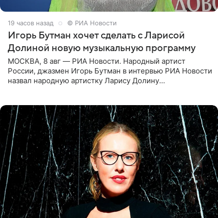
19 часов назад
© РИА Новости
Игорь Бутман хочет сделать с Ларисой
Долиной новую музыкальную программу
МОСКВА, 8 авг — РИА Новости. Народный артист
России, джазмен Игорь Бутман в интервью РИА Новости
назвал народную артистку Ларису Долину
великолепной певицей и рассказал о желании сделать с
ней новую совместную