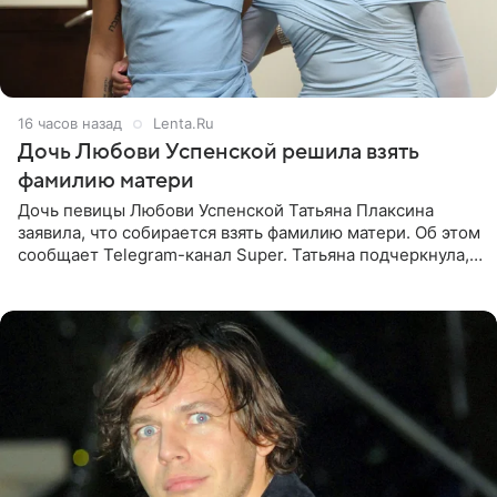
16 часов назад
Lenta.Ru
Дочь Любови Успенской решила взять
фамилию матери
Дочь певицы Любови Успенской Татьяна Плаксина
заявила, что собирается взять фамилию матери. Об этом
сообщает Telegram-канал Super. Татьяна подчеркнула,
что приняла решение о смене фамилии, поскольку
именно от