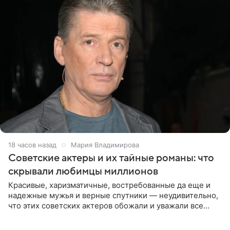
18 часов назад
Мария Владимирова
Советские актеры и их тайные романы: что
скрывали любимцы миллионов
Красивые, харизматичные, востребованные да еще и
надежные мужья и верные спутники — неудивительно,
что этих советских актеров обожали и уважали все
женщины большой страны, и наверняка не раз ставили
их в