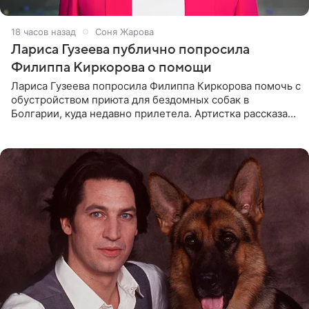
18 часов назад
Соня Жарова
Лариса Гузеева публично попросила
Филиппа Киркорова о помощи
Лариса Гузеева попросила Филиппа Киркорова помочь с
обустройством приюта для бездомных собак в
Болгарии, куда недавно прилетела. Артистка рассказала
о местных волонтерах, которые временно забирают
животных к