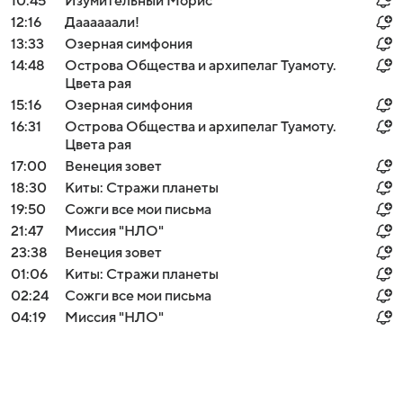
10:45
Изумительный Морис
12:16
Даааааали!
13:33
Озерная симфония
14:48
Острова Общества и архипелаг Туамоту.
Цвета рая
15:16
Озерная симфония
16:31
Острова Общества и архипелаг Туамоту.
Цвета рая
17:00
Венеция зовет
18:30
Киты: Cтражи планеты
19:50
Сожги все мои письма
21:47
Миссия "НЛО"
23:38
Венеция зовет
01:06
Киты: Cтражи планеты
02:24
Сожги все мои письма
04:19
Миссия "НЛО"