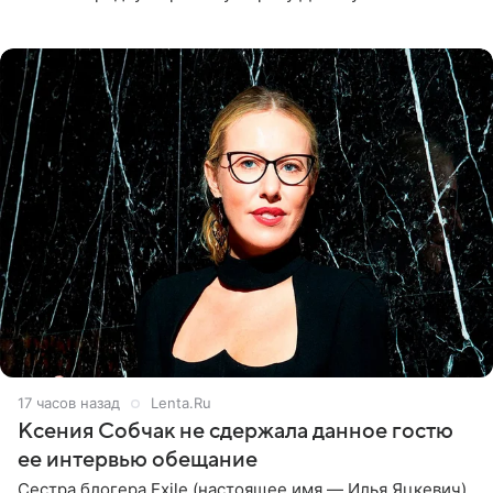
великолепной певицей и рассказал о желании сделать с
ней новую совместную
17 часов назад
Lenta.Ru
Ксения Собчак не сдержала данное гостю
ее интервью обещание
Сестра блогера Exile (настоящее имя — Илья Яцкевич)