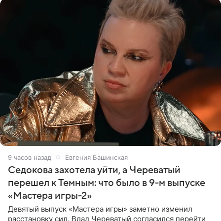
9 часов назад
Евгения Башинская
Седокова захотела уйти, а Череватый
перешел к Темным: что было в 9-м выпуске
«Мастера игры-2»
Девятый выпуск «Мастера игры» заметно изменил
расстановку сил. Влад Череватый согласился перейти