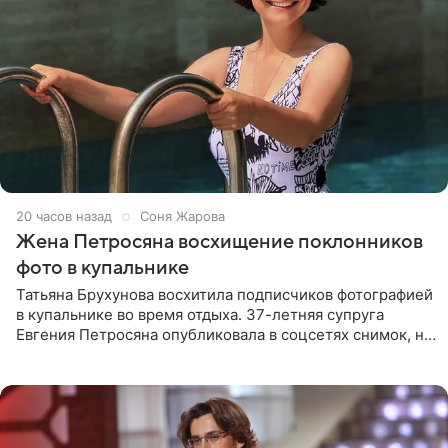
20 часов назад
Соня Жарова
Жена Петросяна восхищение поклонников
фото в купальнике
Татьяна Брухунова восхитила подписчиков фотографией
в купальнике во время отдыха. 37-летняя супруга
Евгения Петросяна опубликовала в соцсетях снимок, на
котором позирует у бассейна в белоснежном монокини
с