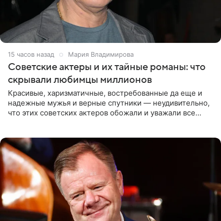
15 часов назад
Мария Владимирова
Советские актеры и их тайные романы: что
скрывали любимцы миллионов
Красивые, харизматичные, востребованные да еще и
надежные мужья и верные спутники — неудивительно,
что этих советских актеров обожали и уважали все
женщины большой страны, и наверняка не раз ставили
их в