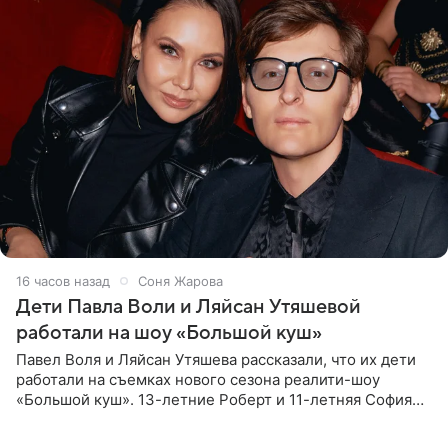
16 часов назад
Соня Жарова
Дети Павла Воли и Ляйсан Утяшевой
работали на шоу «Большой куш»
Павел Воля и Ляйсан Утяшева рассказали, что их дети
работали на съемках нового сезона реалити-шоу
«Большой куш». 13-летние Роберт и 11-летняя София
отправились вместе с родителями в Таиланд и успели
поработать