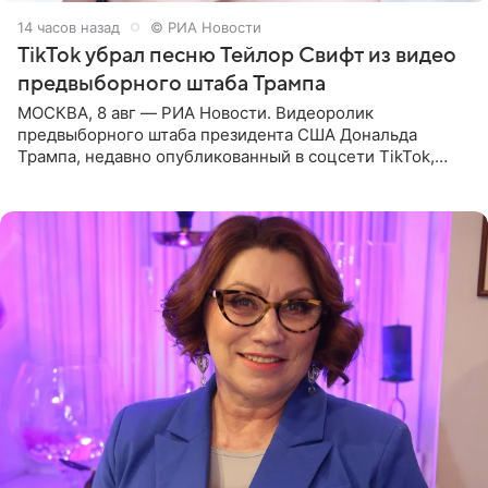
14 часов назад
© РИА Новости
TikTok убрал песню Тейлор Свифт из видео
предвыборного штаба Трампа
МОСКВА, 8 авг — РИА Новости. Видеоролик
предвыборного штаба президента США Дональда
Трампа, недавно опубликованный в соцсети TikTok,
остался без звуковой дорожки в виде песни August
(«Август») американской