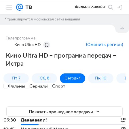
Фильмы онлайн
* транслируется московская сетка вещания
Телепрограмма
(
Сменить регион
)
Кино Ultra HD
Кино Ultra HD – программа передач –
Истра
Пт, 7
Сб, 8
Сегодня
Пн, 10
Вт,
Фильмы
Сериалы
Спорт
Показать прошедшие передачи
09:30
Даааааали!