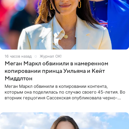
16 часов назад
Журнал OK!
Меган Маркл обвинили в намеренном
копировании принца Уильяма и Кейт
Миддлтон
Меган Маркл обвинили в копировании контента,
которым она поделилась по случаю своего 45-летия. Во
вторник герцогиня Сассекская опубликовала черно-
белую фотографию, на которой она прыгает в бассейн с
воздушными