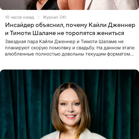
10 часов назад
Журнал OK!
Инсайдер объяснил, почему Кайли Дженнер
и Тимоти Шаламе не торопятся жениться
Звездная пара Кайли Дженнер и Тимоти Шаламе не
планируют скорую помолвку и свадьбу. На данном этапе
влюбленные полностью довольны текущим форматом
своих отношений и сознательно не хотят торопить
события. Сейчас