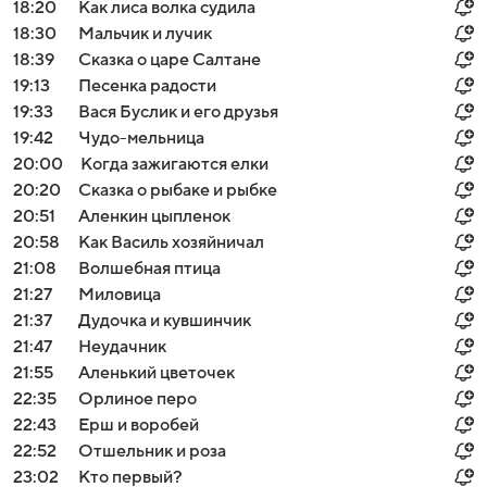
18:20
Как лиса волка судила
18:30
Мальчик и лучик
18:39
Сказка о царе Салтане
19:13
Песенка радости
19:33
Вася Буслик и его друзья
19:42
Чудо-мельница
20:00
Когда зажигаются елки
20:20
Сказка о рыбаке и рыбке
20:51
Аленкин цыпленок
20:58
Как Василь хозяйничал
21:08
Волшебная птица
21:27
Миловица
21:37
Дудочка и кувшинчик
21:47
Неудачник
21:55
Аленький цветочек
22:35
Орлиное перо
22:43
Ерш и воробей
22:52
Отшельник и роза
23:02
Кто первый?