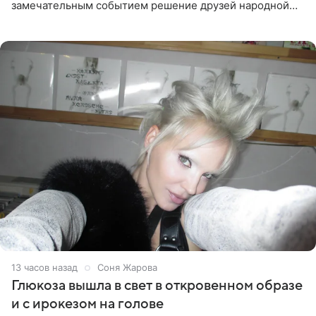
замечательным событием решение друзей народной
артистки РФ Ларисы Долиной подарить ей квартиру.
Ранее Долина
13 часов назад
Соня Жарова
Глюкоза вышла в свет в откровенном образе
и с ирокезом на голове