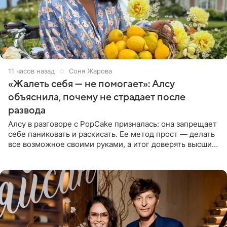
11 часов назад
Соня Жарова
«Жалеть себя — не помогает»: Алсу
объяснила, почему не страдает после
развода
Алсу в разговоре с PopCake призналась: она запрещает
себе паниковать и раскисать. Ее метод прост — делать
все возможное своими руками, а итог доверять высшим
силам. Певица утверждает, что истерики и потеря