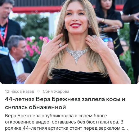
12 часов назад
Соня Жарова
44-летняя Вера Брежнева заплела косы и
снялась обнаженной
Вера Брежнева опубликовала в своем блоге
откровенное видео, оставшись без бюстгальтера. В
ролике 44-летняя артистка стоит перед зеркалом с
обнаженной грудью. Волосы певица собрала в косы и