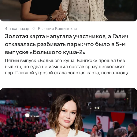
4 часа назад
Евгения Башинская
Золотая карта напугала участников, а Галич
отказалась разбивать пары: что было в 5-м
выпуске «Большого куша-2»
Пятый выпуск «Большого куша. Бангкок» прошел без
вылета, но едва не изменил состав сразу нескольких
пар. Главной угрозой стала золотая карта, позволяющая
разлучить один из дуэтов и поменять участников
местами.