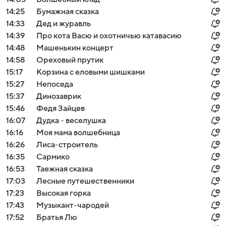
14:25
Бумажная сказка
14:33
Дед и журавль
14:39
Про кота Васю и охотничью катавасию
14:48
Мaшенькин кoнцерт
14:58
Ореховый прутик
15:17
Корзина с еловыми шишками
15:27
Непоседа
15:37
Динозаврик
15:46
Федя Зайцев
16:07
Дудка - веселушка
16:16
Моя мама волшебница
16:26
Лиса-строитель
16:35
Сармико
16:53
Таежная сказка
17:03
Лесные путешественники
17:23
Высокая горка
17:43
Музыкант-чародей
17:52
Брaтья Лю