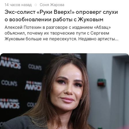
14 часов назад
Соня Жарова
Экс-солист «Руки Вверх!» опроверг слухи
о возобновлении работы с Жуковым
Алексей Потехин в разговоре с изданием «Абзац»
объяснил, почему их творческие пути с Сергеем
Жуковым больше не пересекутся. Недавно артисты
воссоединились на большом концерте «30 нам уже!»,
который прошел в