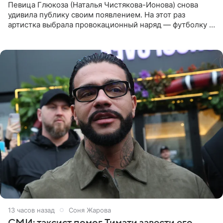
Певица Глюкоза (Наталья Чистякова-Ионова) снова
удивила публику своим появлением. На этот раз
артистка выбрала провокационный наряд — футболку с
принтом, имитирующим полуобнаженную грудь. Свой
образ Глюкоза
13 часов назад
Соня Жарова
СМИ: таксист помог Тимати завести его