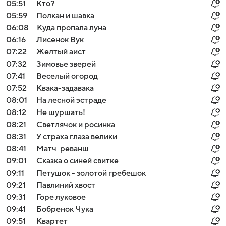
05:51
Кто?
05:59
Пoлкaн и шaвкa
06:08
Куда пропала луна
06:16
Лисенок Вук
07:22
Желтый аист
07:32
Зимовье зверей
07:41
Веселый огород
07:52
Квака-задавака
08:01
На лесной эстраде
08:12
Не шуршать!
08:21
Светлячок и росинка
08:31
У страха глаза велики
08:41
Матч-реванш
09:01
Сказка о синей свитке
09:11
Петушок - золотой гребешок
09:21
Павлиний хвост
09:31
Горе луковое
09:41
Бобренок Чука
09:51
Квартет