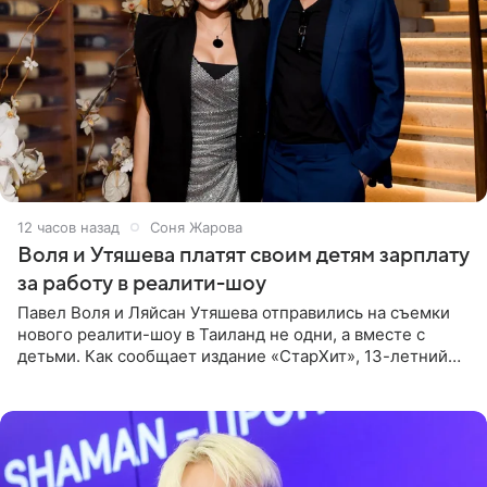
12 часов назад
Соня Жарова
Воля и Утяшева платят своим детям зарплату
за работу в реалити-шоу
Павел Воля и Ляйсан Утяшева отправились на съемки
нового реалити-шоу в Таиланд не одни, а вместе с
детьми. Как сообщает издание «СтарХит», 13-летний
Роберт и 11-летняя София не просто сопровождают
родителей, а