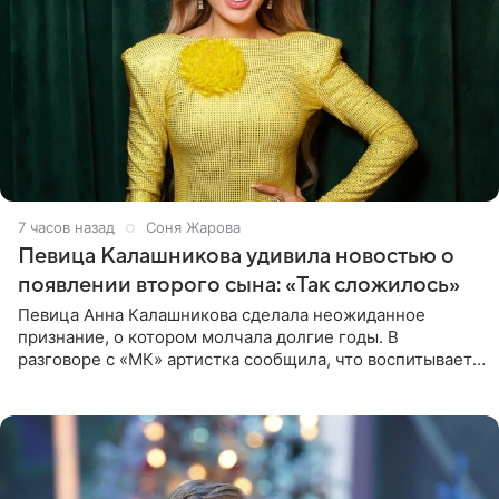
7 часов назад
Соня Жарова
Певица Калашникова удивила новостью о
появлении второго сына: «Так сложилось»
Певица Анна Калашникова сделала неожиданное
признание, о котором молчала долгие годы. В
разговоре с «МК» артистка сообщила, что воспитывает
не одного, а сразу двух сыновей. «На самом деле я
всегда мечтала, что