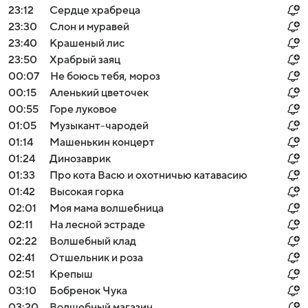
23:12
Сердце храбреца
23:30
Слон и муравей
23:40
Крашеный лис
23:50
Храбрый заяц
00:07
Не боюсь тебя, мороз
00:15
Аленький цветочек
00:55
Горе луковое
01:05
Музыкант-чародей
01:14
Мaшенькин кoнцерт
01:24
Динозаврик
01:33
Про кота Васю и охотничью катавасию
01:42
Высокая горка
02:01
Моя мама волшебница
02:11
На лесной эстраде
02:22
Вoлшебный клaд
02:41
Отшельник и роза
02:51
Крепыш
03:10
Бобренок Чука
03:20
Волшебный магазин