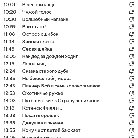
10:01
В лесной чаще
10:20
Чужой голос
10:30
Волшебный магазин
10:59
Вам старт!
11:08
Остров ошибок
11:33
Зимняя сказка
11:45
Серая шейка
12:05
Как дед за дождем ходил
12:15
Лев и заяц
12:24
Сказка старого дуба
12:35
Не боюсь тебя, мороз
12:43
Пинчер Боб и семь колокольчиков
12:53
Охотничье ружье
13:03
Путешествие в Страну великанов
13:18
Котенок Филя и…
13:28
Покатигорошек
13:38
Дедушкa и внучек
13:55
Кому черт детей баюкает
14:05
Вoлшебный клaд