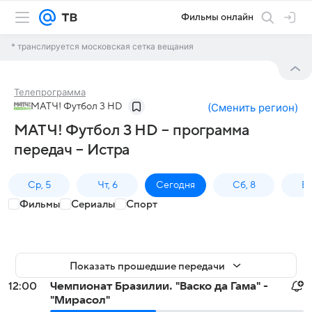
Фильмы онлайн
* транслируется московская сетка вещания
Телепрограмма
МАТЧ! Футбол 3 HD
(
Сменить регион
)
МАТЧ! Футбол 3 HD – программа
передач – Истра
Ср, 5
Чт, 6
Сегодня
Сб, 8
Вс
Фильмы
Сериалы
Спорт
Показать прошедшие передачи
12:00
Чемпионат Бразилии. "Васко да Гама" -
"Мирасол"