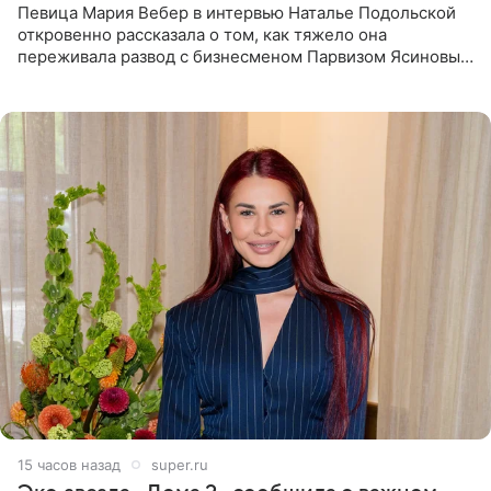
Певица Мария Вебер в интервью Наталье Подольской
откровенно рассказала о том, как тяжело она
переживала развод с бизнесменом Парвизом Ясиновым.
Артистка призналась, что измена бывшего супруга стала
для нее
15 часов назад
super.ru