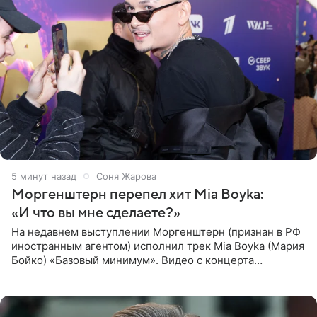
5 минут назад
Соня Жарова
Моргенштерн перепел хит Mia Boyka:
«И что вы мне сделаете?»
На недавнем выступлении Моргенштерн (признан в РФ
иностранным агентом) исполнил трек Mia Boyka (Мария
Бойко) «Базовый минимум». Видео с концерта
опубликовала Алена Жигалова в своем Telegram-
канале. «Доброе утро