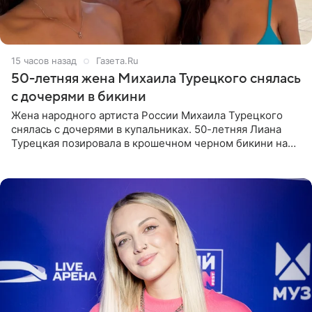
15 часов назад
Газета.Ru
50-летняя жена Михаила Турецкого снялась
с дочерями в бикини
Жена народного артиста России Михаила Турецкого
снялась с дочерями в купальниках. 50-летняя Лиана
Турецкая позировала в крошечном черном бикини на
пляже в Италии. Ее старшая дочь Сарина для отдыха
выбрала бандо