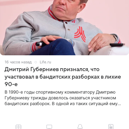
16 часов назад
Life.ru
Дмитрий Губерниев признался, что
участвовал в бандитских разборках в лихие
90-е
В 1990-е годы спортивному комментатору Дмитрию
Губерниеву трижды довелось оказаться участником
бандитских разборок. В одной из таких ситуаций ему
выдали тяжелый предмет и приказали вступить в драку,
однако он