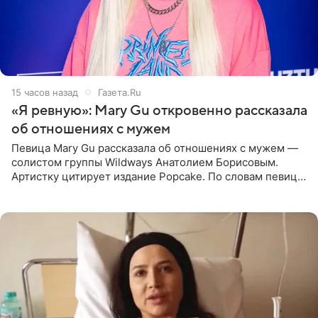
15 часов назад
Газета.Ru
«Я ревную»: Mary Gu откровенно рассказала
об отношениях с мужем
Певица Mary Gu рассказала об отношениях с мужем —
солистом группы Wildways Анатолием Борисовым.
Артистку цитирует издание Popcake. По словам певицы,
залог любви — это принять недостатки другого
человека. Также