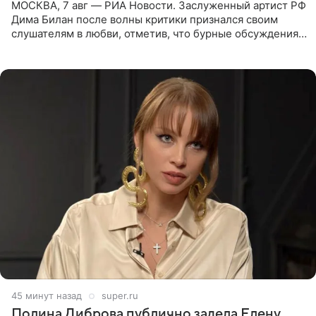
МОСКВА, 7 авг — РИА Новости. Заслуженный артист РФ
Дима Билан после волны критики признался своим
слушателям в любви, отметив, что бурные обсуждения
запустили процесс поиска смыслов, возможностей и
глубин. В
45 минут назад
super.ru
Полина Диброва публично задела Елену