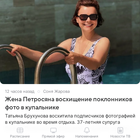
12 часов назад
Соня Жарова
Жена Петросяна восхищение поклонников
фото в купальнике
Татьяна Брухунова восхитила подписчиков фотографией
в купальнике во время отдыха. 37-летняя супруга
Евгения Петросяна опубликовала в соцсетях снимок, на
котором позирует у бассейна в белоснежном монокини
Расписание
Прямой эфир
Напоминания
Новости ТВ