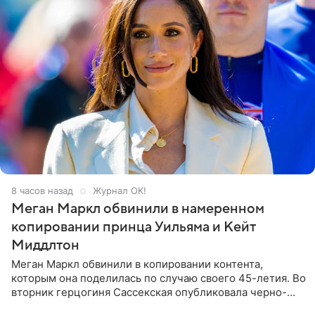
8 часов назад
Журнал OK!
Меган Маркл обвинили в намеренном
копировании принца Уильяма и Кейт
Миддлтон
Меган Маркл обвинили в копировании контента,
которым она поделилась по случаю своего 45-летия. Во
вторник герцогиня Сассекская опубликовала черно-
белую фотографию, на которой она прыгает в бассейн с