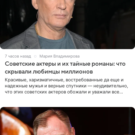
7 часов назад
Мария Владимирова
Советские актеры и их тайные романы: что
скрывали любимцы миллионов
Красивые, харизматичные, востребованные да еще и
надежные мужья и верные спутники — неудивительно,
что этих советских актеров обожали и уважали все
женщины большой страны, и наверняка не раз ставили
их в