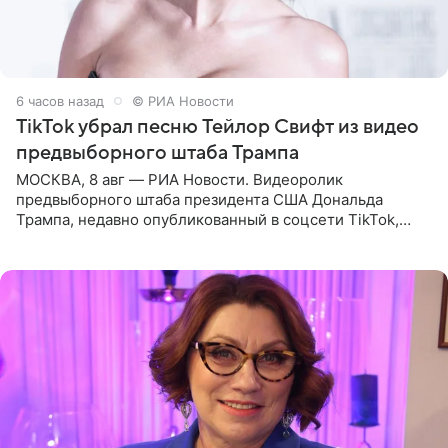
6 часов назад
© РИА Новости
TikTok убрал песню Тейлор Свифт из видео
предвыборного штаба Трампа
МОСКВА, 8 авг — РИА Новости. Видеоролик
предвыборного штаба президента США Дональда
Трампа, недавно опубликованный в соцсети TikTok,
остался без звуковой дорожки в виде песни August
(«Август») американской