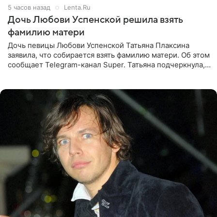
5 часов назад
Lenta.Ru
Дочь Любови Успенской решила взять
фамилию матери
Дочь певицы Любови Успенской Татьяна Плаксина
заявила, что собирается взять фамилию матери. Об этом
сообщает Telegram-канал Super. Татьяна подчеркнула,
что приняла решение о смене фамилии, поскольку
именно от