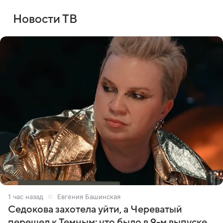
Новости ТВ
1 час назад
Евгения Башинская
Седокова захотела уйти, а Череватый
перешел к Темным: что было в 9-м выпуске