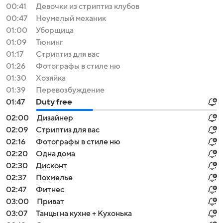
00:41
Девочки из стриптиз клубов
00:47
Неумелый механик
01:00
Уборщица
01:09
Тюнинг
01:17
Стриптиз для вас
01:26
Фотографы в стиле ню
01:30
Хозяйка
01:39
Перевозбуждение
01:47
Duty free
02:00
Дизайнер
02:09
Стриптиз для вас
02:16
Фотографы в стиле ню
02:20
Одна дома
02:30
Дисконт
02:37
Похмелье
02:47
Фитнес
03:00
Приват
03:07
Танцы на кухне + Кухонька