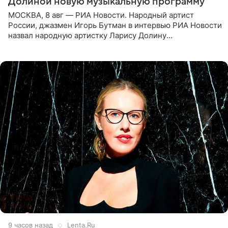
Долиной новую музыкальную программу
МОСКВА, 8 авг — РИА Новости. Народный артист
России, джазмен Игорь Бутман в интервью РИА Новости
назвал народную артистку Ларису Долину
великолепной певицей и рассказал о желании сделать с
ней новую совместную
9 часов назад
Lenta.Ru