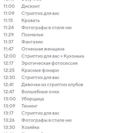
11:00
Дисконт
11:09
Стриптиз для вас
11:15
Кровать
11:24
Фотографы в стиле ню
11:29
Похмелье
11:37
Фантазии
11:47
Огненная женщина
12:00
Стриптиз для вас + Кухонька
12:17
Эротическая фотосессия
12:25
Красные фонари
12:30
Стриптиз для вас
12:41
Девочки из стриптиз клубов
12:47
Волшебные очки
13:00
Уборщица
13:09
Тюнинг
13:17
Стриптиз для вас
13:26
Фотографы в стиле ню
13:30
Хозяйка