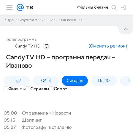
Фильмы онлайн
* транслируется московская сетка вещания
Телепрограмма
(
Сменить регион
)
Candy TV HD
Candy TV HD – программа передач –
Иваново
Пт, 7
Сб, 8
Сегодня
Пн, 10
Вт,
Фильмы
Сериалы
Спорт
05:00
Отражение + Новости
05:15
Шоппинг
05:27
Фотографы в стиле ню