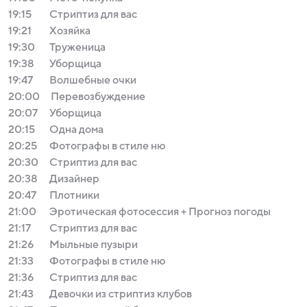
19:15
Стриптиз для вас
19:21
Хозяйка
19:30
Труженица
19:38
Уборщица
19:47
Волшебные очки
20:00
Перевозбуждение
20:07
Уборщица
20:15
Одна дома
20:25
Фотографы в стиле ню
20:30
Стриптиз для вас
20:38
Дизайнер
20:47
Плотники
21:00
Эротическая фотосессия + Прогноз погоды
21:17
Стриптиз для вас
21:26
Мыльные пузыри
21:33
Фотографы в стиле ню
21:36
Стриптиз для вас
21:43
Девочки из стриптиз клубов