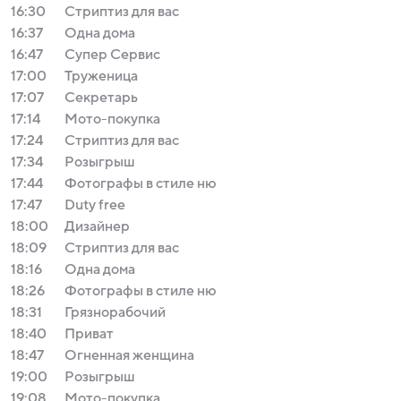
16:30
Стриптиз для вас
16:37
Одна дома
16:47
Супер Сервис
17:00
Труженица
17:07
Секретарь
17:14
Мото-покупка
17:24
Стриптиз для вас
17:34
Розыгрыш
17:44
Фотографы в стиле ню
17:47
Duty free
18:00
Дизайнер
18:09
Стриптиз для вас
18:16
Одна дома
18:26
Фотографы в стиле ню
18:31
Грязнорабочий
18:40
Приват
18:47
Огненная женщина
19:00
Розыгрыш
19:08
Мото-покупка