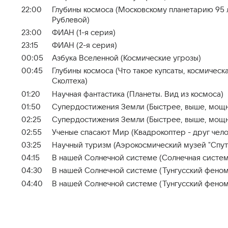
22:00
Глубины космоса (Московскому планетарию 95 
Рублевой)
23:00
ФИАН (1-я серия)
23:15
ФИАН (2-я серия)
00:05
Азбука Вселенной (Космические угрозы)
00:45
Глубины космоса (Что такое купсаты, космичес
Сколтеха)
01:20
Научная фантастика (Планеты. Вид из космоса)
01:50
Супердостижения Земли (Быстрее, выше, мощ
02:25
Супердостижения Земли (Быстрее, выше, мощне
02:55
Ученые спасают Мир (Квадрокоптер - друг чело
03:25
Научный туризм (Аэрокосмический музей "Спут
04:15
В нашей Солнечной системе (Солнечная систем
04:30
В нашей Солнечной системе (Тунгусский феноме
04:40
В нашей Солнечной системе (Тунгусский феноме