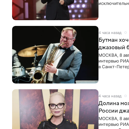
исключительно
документу, в
4 часа назад
Бутман хоч
джазовый 
МОСКВА, 8 ав
интервью РИА 
в Санкт-Пете
объединит дж
4 часа назад
Долина мож
России джа
МОСКВА, 8 ав
интервью РИА