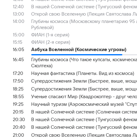
12:40
В нашей Солнечной системе (Тунгусский феноме
13:00
Открой свою Вселенную (Лекция Святослава Л
14:00
Глубины космоса (Московскому планетарию 95 
Рублевой)
15:00
ФИАН (1-я серия)
15:15
ФИАН (2-я серия)
16:05
Азбука Вселенной (Космические угрозы)
16:45
Глубины космоса (Что такое купсаты, космичес
Сколтеха)
17:20
Научная фантастика (Планеты. Вид из космоса)
17:50
Супердостижения Земли (Быстрее, выше, мощ
18:25
Супердостижения Земли (Быстрее, выше, мощне
18:55
Ученые спасают Мир (Квадрокоптер - друг чело
19:25
Научный туризм (Аэрокосмический музей "Спут
20:15
В нашей Солнечной системе (Солнечная систем
20:30
В нашей Солнечной системе (Тунгусский феноме
20:40
В нашей Солнечной системе (Тунгусский феноме
21:00
Открой свою Вселенную (Лекция Святослава Л