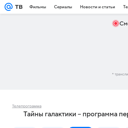
Фильмы
Сериалы
Новости и статьи
Те
См
* трансл
Телепрограмма
Тайны галактики – программа пе