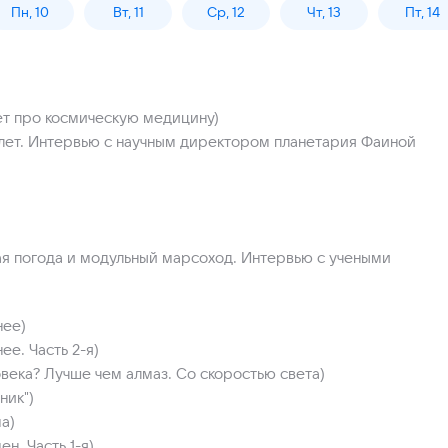
Пн, 10
Вт, 11
Ср, 12
Чт, 13
Пт, 14
ет про космическую медицину)
лет. Интервью с научным директором планетария Фаиной
кая погода и модульный марсоход. Интервью с учеными
нее)
е. Часть 2-я)
века? Лучше чем алмаз. Со скоростью света)
ник")
а)
н. Часть 1-я)