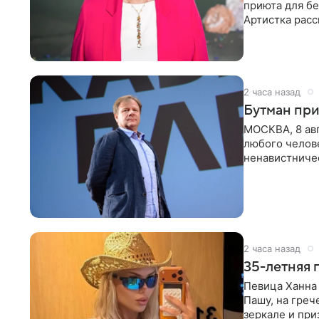
приюта для бе
Артистка расс
животных к
2 часа назад
Бутман при
МОСКВА, 8 ав
любого челове
ненавистничес
принимать
2 часа назад
35-летняя 
Певица Ханна 
Пашу, на греч
зеркале и при