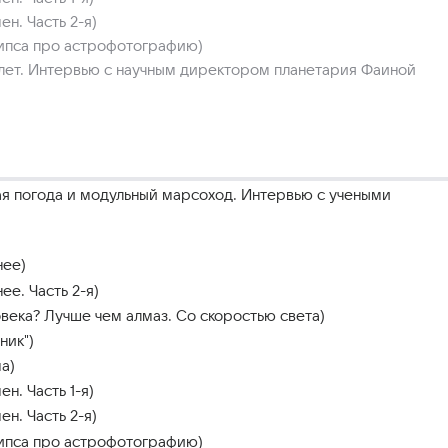
н. Часть 2-я)
ипса про астрофотографию)
лет. Интервью с научным директором планетария Фаиной
кая погода и модульный марсоход. Интервью с учеными
нее)
е. Часть 2-я)
века? Лучше чем алмаз. Со скоростью света)
ник")
а)
н. Часть 1-я)
н. Часть 2-я)
ипса про астрофотографию)