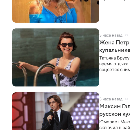
певицы, она
3 часа назад
Жена Петр
купальник
Татьяна Бруху
время отдыха.
соцсетях сним
монокини с
3 часа назад
Максим Гал
русской ку
Юморист Макс
включил в ра