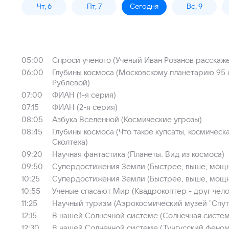
Чт, 6
Пт, 7
Сегодня
Вс, 9
05:00
Спроси ученого (Ученый Иван Розанов расскаж
06:00
Глубины космоса (Московскому планетарию 95 
Рублевой)
07:00
ФИАН (1-я серия)
07:15
ФИАН (2-я серия)
08:05
Азбука Вселенной (Космические угрозы)
08:45
Глубины космоса (Что такое купсаты, космичес
Сколтеха)
09:20
Научная фантастика (Планеты. Вид из космоса)
09:50
Супердостижения Земли (Быстрее, выше, мощ
10:25
Супердостижения Земли (Быстрее, выше, мощне
10:55
Ученые спасают Мир (Квадрокоптер - друг чело
11:25
Научный туризм (Аэрокосмический музей "Спут
12:15
В нашей Солнечной системе (Солнечная систем
12:30
В нашей Солнечной системе (Тунгусский феноме