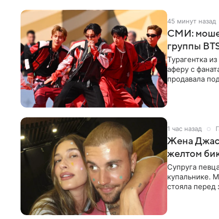
45 минут назад
СМИ: моше
группы BTS
Турагентка и
аферу с фанат
продавала под
издания,
1 час назад
Г
Жена Джаст
желтом би
Супруга певц
купальнике. М
стояла перед
дополнила