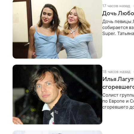
17 часов назад
Дочь Любо
Дочь певицы Л
собирается вз
Super. Татьян
поскольку им
18 часов назад
Илья Лагут
сгоревшег
Солист групп
по Европе и 
сгоревшего до
Shot. В рамка