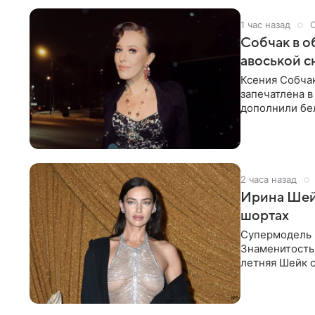
1 час назад
Собчак в о
авоськой с
Ксения Собчак
запечатлена в
дополнили бе
шляпа.
2 часа назад
Ирина Шейк
шортах
Супермодель 
Знаменитость
летняя Шейк с
который допо