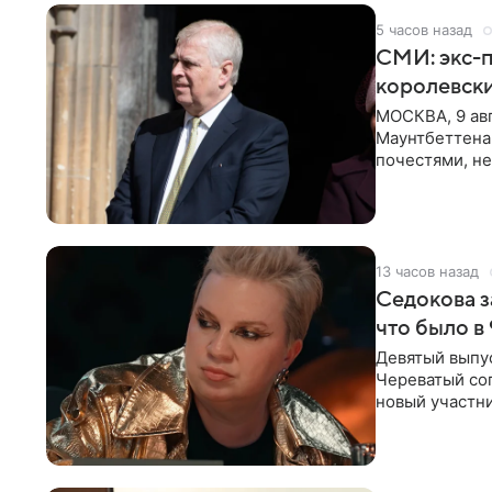
5 часов назад
СМИ: экс-п
королевск
МОСКВА, 9 ав
Маунтбеттена-
почестями, не
ссылкой на
13 часов назад
Седокова з
что было в
Девятый выпус
Череватый сог
новый участни
давлением.