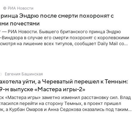
© РИА Новости
ринца Эндрю после смерти похоронят с
ими почестями
г — РИА Новости. Бывшего британского принца Эндрю
Виндзора в случае его смерти похоронят с королевскими
смотря на лишение всех титулов, сообщает Daily Mail со
Евгения Башинская
ахотела уйти, а Череватый перешел к Темным:
 9-м выпуске «Мастера игры-2»
к «Мастера игры» заметно изменил расстановку сил. Влад
ласился перейти на сторону Темных, в проект пришел
к, а Курбан Омаров и Анна Седокова оказались под таким