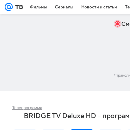
Фильмы
Сериалы
Новости и статьи
Те
См
* трансл
Телепрограмма
BRIDGE TV Deluxe HD – програм