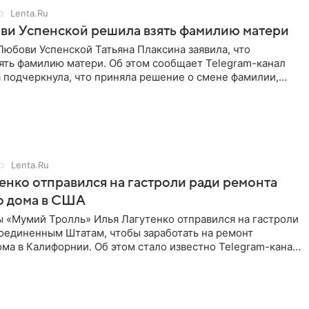
Lenta.Ru
ви Успенской решила взять фамилию матери
юбови Успенской Татьяна Плаксина заявила, что
ять фамилию матери. Об этом сообщает Telegram-канал
а подчеркнула, что приняла решение о смене фамилии,
енно от
Lenta.Ru
енко отправился на гастроли ради ремонта
о дома в США
ы «Мумий Тролль» Илья Лагутенко отправился на гастроли
Соединенным Штатам, чтобы заработать на ремонт
ма в Калифорнии. Об этом стало известно Telegram-каналу
х