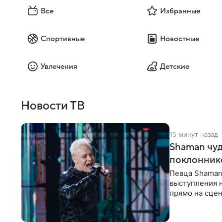
Все
Избранные
Спортивные
Новостные
Увлечения
Детские
Новости ТВ
15 минут назад
Shaman чуд
поклонник
Певца Shaman 
выступления 
прямо на сцен
навалилась на