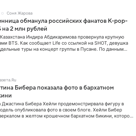
Соня Жарова
нница обманула российских фанатов K-pop-
 на 2 млн рублей
з Казахстана Индира Абдикаримова провернула крупную
ами BTS. Как сообщает Life со ссылкой на SHOT, девушка
дельные туры на концерт группы в Пусане. По данным
азета.Ru
ина Бибера показала фото в бархатном
кини
а Джастина Бибера Хейли продемонстрирвала фигуру в
одель опубликовала фото в своем блоге. Хейли Бибер
 зеркалом в желтом крошечном бархатном бикини, которое