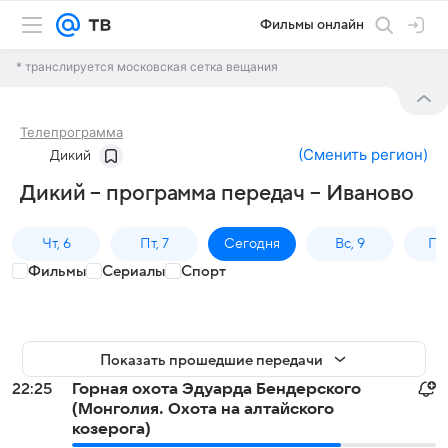
Фильмы онлайн
* транслируется московская сетка вещания
Телепрограмма
(
Сменить регион
)
Дикий
Дикий – программа передач – Иваново
Чт, 6
Пт, 7
Сегодня
Вс, 9
Пн,
Фильмы
Сериалы
Спорт
Показать прошедшие передачи
22:25
Горная охота Эдуарда Бендерского
(Монголия. Охота на алтайского
козерога)