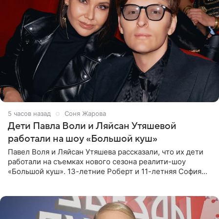
5 часов назад
Соня Жарова
Дети Павла Воли и Ляйсан Утяшевой
работали на шоу «Большой куш»
Павел Воля и Ляйсан Утяшева рассказали, что их дети
работали на съемках нового сезона реалити-шоу
«Большой куш». 13-летние Роберт и 11-летняя София
отправились вместе с родителями в Таиланд и успели
поработать