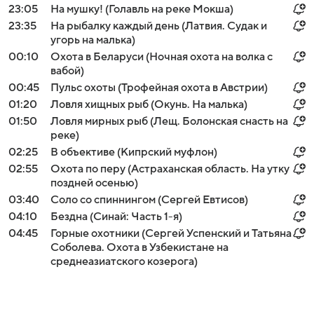
23:05
На мушку! (Голавль на реке Мокша)
23:35
На рыбалку каждый день (Латвия. Судак и
угорь на малька)
00:10
Охота в Беларуси (Ночная охота на волка с
вабой)
00:45
Пульс охоты (Трофейная охота в Австрии)
01:20
Ловля хищных рыб (Окунь. На малька)
01:50
Ловля мирных рыб (Лещ. Болонская снасть на
реке)
02:25
В объективе (Кипрский муфлон)
02:55
Охота по перу (Астраханская область. На утку
поздней осенью)
03:40
Соло со спиннингом (Сергей Евтисов)
04:10
Бездна (Синай: Часть 1-я)
04:45
Горные охотники (Сергей Успенский и Татьяна
Соболева. Охота в Узбекистане на
среднеазиатского козерога)