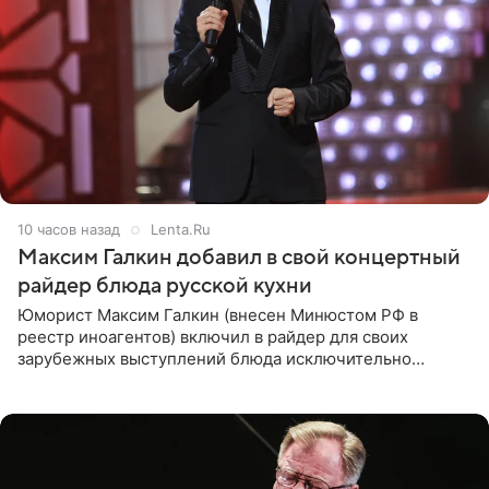
10 часов назад
Lenta.Ru
Максим Галкин добавил в свой концертный
райдер блюда русской кухни
Юморист Максим Галкин (внесен Минюстом РФ в
реестр иноагентов) включил в райдер для своих
зарубежных выступлений блюда исключительно
русской кухни. Об этом сообщает РИА Новости.
Согласно документу, в гримерную