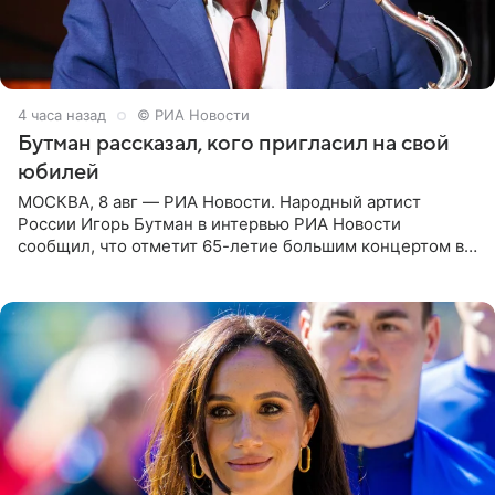
4 часа назад
© РИА Новости
Бутман рассказал, кого пригласил на свой
юбилей
МОСКВА, 8 авг — РИА Новости. Народный артист
России Игорь Бутман в интервью РИА Новости
сообщил, что отметит 65-летие большим концертом в
Кремлевском дворце, а вместе с ним на сцену выйдут
его друзья —