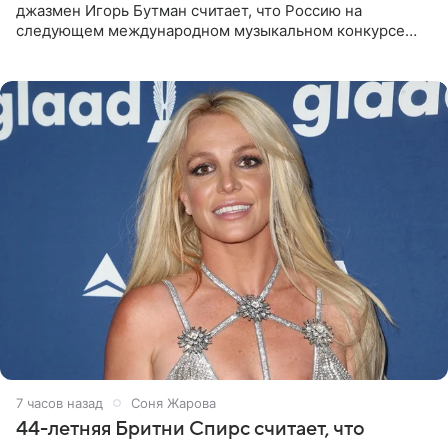
джазмен Игорь Бутман считает, что Россию на
следующем международном музыкальном конкурсе
«Интервидение» могла бы представить молодая певица
Варвара Убель, так
7 часов назад
Соня Жарова
44-летняя Бритни Спирс считает, что