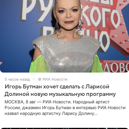
5 часов назад
© РИА Новости
Игорь Бутман хочет сделать с Ларисой
Долиной новую музыкальную программу
МОСКВА, 8 авг — РИА Новости. Народный артист
России, джазмен Игорь Бутман в интервью РИА Новости
назвал народную артистку Ларису Долину
великолепной певицей и рассказал о желании сделать с
ней новую совместную