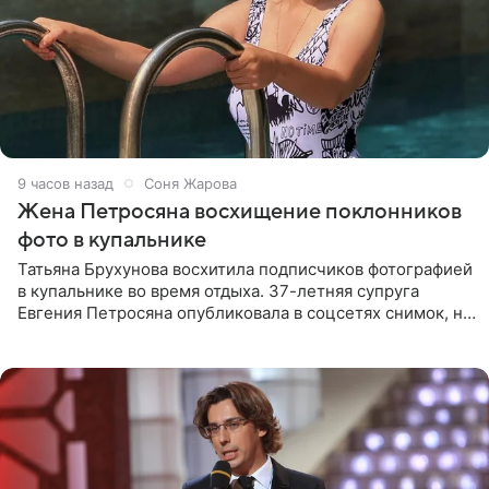
9 часов назад
Соня Жарова
Жена Петросяна восхищение поклонников
фото в купальнике
Татьяна Брухунова восхитила подписчиков фотографией
в купальнике во время отдыха. 37-летняя супруга
Евгения Петросяна опубликовала в соцсетях снимок, на
котором позирует у бассейна в белоснежном монокини
с