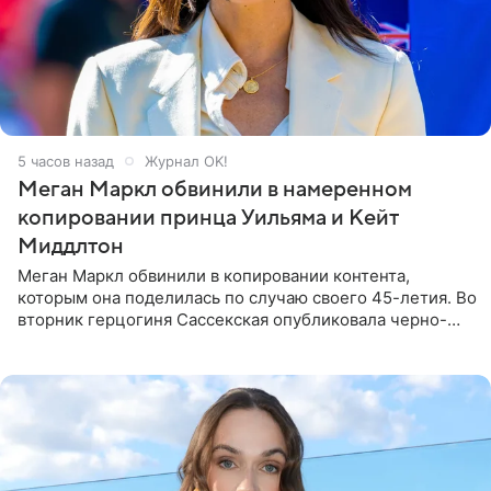
5 часов назад
Журнал OK!
Меган Маркл обвинили в намеренном
копировании принца Уильяма и Кейт
Миддлтон
Меган Маркл обвинили в копировании контента,
которым она поделилась по случаю своего 45-летия. Во
вторник герцогиня Сассекская опубликовала черно-
белую фотографию, на которой она прыгает в бассейн с
воздушными