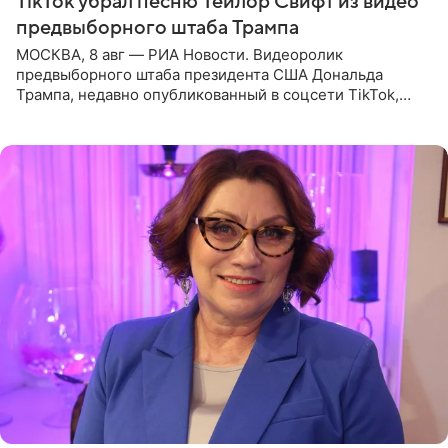
TikTok убрал песню Тейлор Свифт из видео
предвыборного штаба Трампа
МОСКВА, 8 авг — РИА Новости. Видеоролик
предвыборного штаба президента США Дональда
Трампа, недавно опубликованный в соцсети TikTok,
остался без звуковой дорожки в виде песни August
(«Август») американской