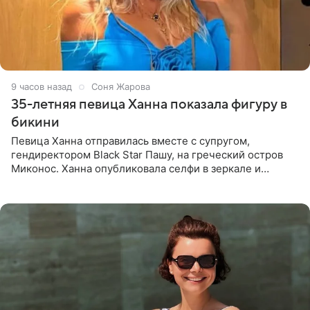
9 часов назад
Соня Жарова
35-летняя певица Ханна показала фигуру в
бикини
Певица Ханна отправилась вместе с супругом,
гендиректором Black Star Пашу, на греческий остров
Миконос. Ханна опубликовала селфи в зеркале и
призналась, что сейчас особенно довольна собой. По
словам певицы, она