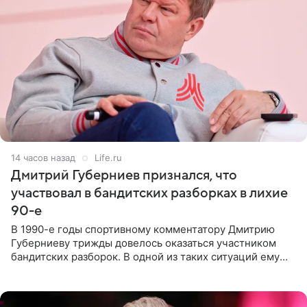
14 часов назад
Life.ru
Дмитрий Губерниев признался, что
участвовал в бандитских разборках в лихие
90-е
В 1990-е годы спортивному комментатору Дмитрию
Губерниеву трижды довелось оказаться участником
бандитских разборок. В одной из таких ситуаций ему
выдали тяжелый предмет и приказали вступить в драку,
однако он