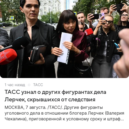
1 час назад
ТАСС
ТАСС узнал о других фигурантах дела
Лерчек, скрывшихся от следствия
МОСКВА, 7 августа. /ТАСС/. Другие фигуранты
уголовного дела в отношении блогера Лерчек (Валерия
Чекалина), приговоренной к условному сроку и штрафу,
а также ее бывшего супруга и его бывшего бизнес-