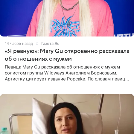
14 часов назад
Газета.Ru
«Я ревную»: Mary Gu откровенно рассказала
об отношениях с мужем
Певица Mary Gu рассказала об отношениях с мужем —
солистом группы Wildways Анатолием Борисовым.
Артистку цитирует издание Popcake. По словам певицы,
залог любви — это принять недостатки другого
человека. Также