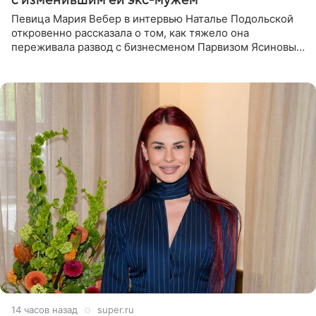
с изменившим ей экс-мужем
Певица Мария Вебер в интервью Наталье Подольской
откровенно рассказала о том, как тяжело она
переживала развод с бизнесменом Парвизом Ясиновым.
Артистка призналась, что измена бывшего супруга стала
для нее
14 часов назад
super.ru