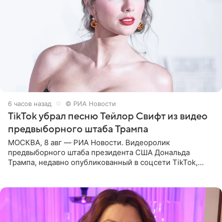
6 часов назад
© РИА Новости
TikTok убрал песню Тейлор Свифт из видео
предвыборного штаба Трампа
МОСКВА, 8 авг — РИА Новости. Видеоролик
предвыборного штаба президента США Дональда
Трампа, недавно опубликованный в соцсети TikTok,
остался без звуковой дорожки в виде песни August
(«Август») американской