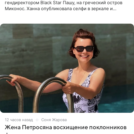
гендиректором Black Star Пашу, на греческий остров
Миконос. Ханна опубликовала селфи в зеркале и
призналась, что сейчас особенно довольна собой. По
словам певицы, она
12 часов назад
Соня Жарова
Жена Петросяна восхищение поклонников