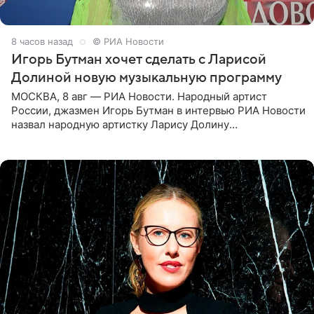
8 часов назад
© РИА Новости
Игорь Бутман хочет сделать с Ларисой
Долиной новую музыкальную программу
МОСКВА, 8 авг — РИА Новости. Народный артист
России, джазмен Игорь Бутман в интервью РИА Новости
назвал народную артистку Ларису Долину
великолепной певицей и рассказал о желании сделать с
ней новую совместную