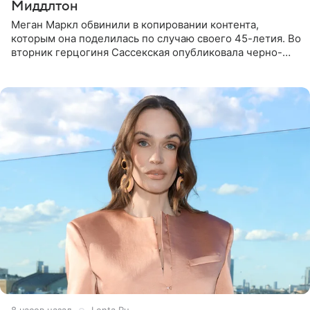
Миддлтон
Меган Маркл обвинили в копировании контента,
которым она поделилась по случаю своего 45-летия. Во
вторник герцогиня Сассекская опубликовала черно-
белую фотографию, на которой она прыгает в бассейн с
воздушными
8 часов назад
Lenta.Ru