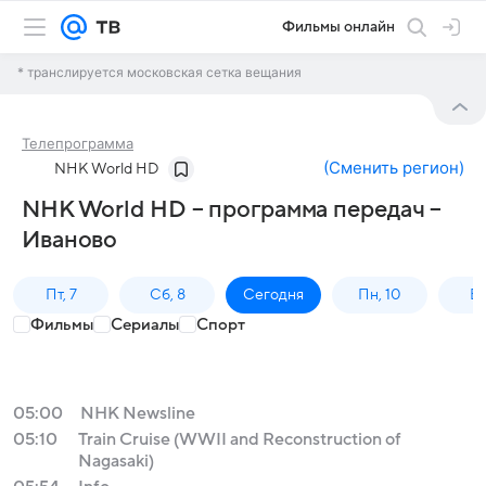
Фильмы онлайн
* транслируется московская сетка вещания
Телепрограмма
(
Сменить регион
)
NHK World HD
NHK World HD – программа передач –
Иваново
Пт, 7
Сб, 8
Сегодня
Пн, 10
Вт,
Фильмы
Сериалы
Спорт
05:00
NHK Newsline
05:10
Train Cruise (WWII and Reconstruction of
Nagasaki)