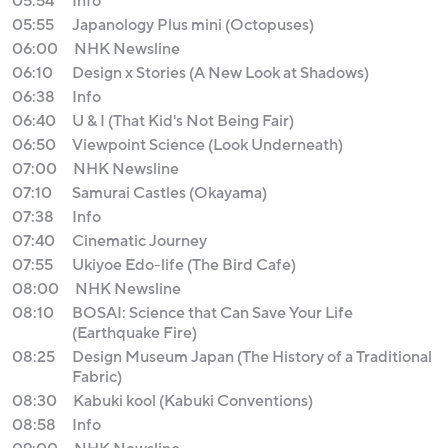
05:54
Info
05:55
Japanology Plus mini (Octopuses)
06:00
NHK Newsline
06:10
Design x Stories (A New Look at Shadows)
06:38
Info
06:40
U & I (That Kid's Not Being Fair)
06:50
Viewpoint Science (Look Underneath)
07:00
NHK Newsline
07:10
Samurai Castles (Okayama)
07:38
Info
07:40
Cinematic Journey
07:55
Ukiyoe Edo-life (The Bird Cafe)
08:00
NHK Newsline
08:10
BOSAI: Science that Can Save Your Life
(Earthquake Fire)
08:25
Design Museum Japan (The History of a Traditional
Fabric)
08:30
Kabuki kool (Kabuki Conventions)
08:58
Info