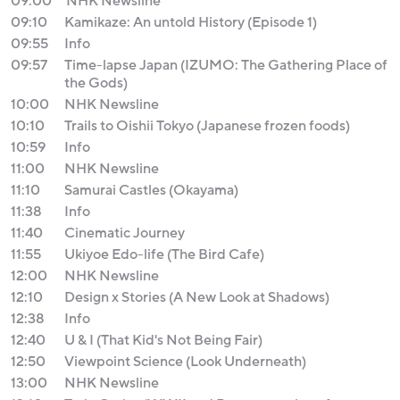
09:00
NHK Newsline
09:10
Kamikaze: An untold History (Episode 1)
09:55
Info
09:57
Time-lapse Japan (IZUMO: The Gathering Place of
the Gods)
10:00
NHK Newsline
10:10
Trails to Oishii Tokyo (Japanese frozen foods)
10:59
Info
11:00
NHK Newsline
11:10
Samurai Castles (Okayama)
11:38
Info
11:40
Cinematic Journey
11:55
Ukiyoe Edo-life (The Bird Cafe)
12:00
NHK Newsline
12:10
Design x Stories (A New Look at Shadows)
12:38
Info
12:40
U & I (That Kid's Not Being Fair)
12:50
Viewpoint Science (Look Underneath)
13:00
NHK Newsline