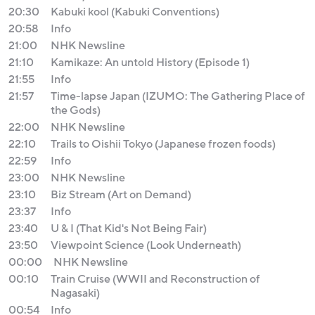
20:30
Kabuki kool (Kabuki Conventions)
20:58
Info
21:00
NHK Newsline
21:10
Kamikaze: An untold History (Episode 1)
21:55
Info
21:57
Time-lapse Japan (IZUMO: The Gathering Place of
the Gods)
22:00
NHK Newsline
22:10
Trails to Oishii Tokyo (Japanese frozen foods)
22:59
Info
23:00
NHK Newsline
23:10
Biz Stream (Art on Demand)
23:37
Info
23:40
U & I (That Kid's Not Being Fair)
23:50
Viewpoint Science (Look Underneath)
00:00
NHK Newsline
00:10
Train Cruise (WWII and Reconstruction of
Nagasaki)
00:54
Info