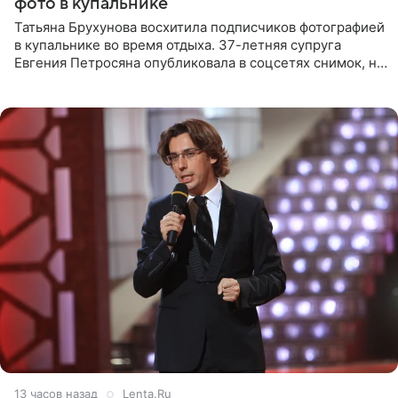
фото в купальнике
Татьяна Брухунова восхитила подписчиков фотографией
в купальнике во время отдыха. 37-летняя супруга
Евгения Петросяна опубликовала в соцсетях снимок, на
котором позирует у бассейна в белоснежном монокини
с
13 часов назад
Lenta.Ru