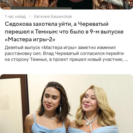
1 час назад
Евгения Башинская
Седокова захотела уйти, а Череватый
перешел к Темным: что было в 9-м выпуске
«Мастера игры-2»
Девятый выпуск «Мастера игры» заметно изменил
расстановку сил. Влад Череватый согласился перейти
на сторону Темных, в проект пришел новый участник, а
Курбан Омаров и Анна Седокова оказались под таким
давлением.