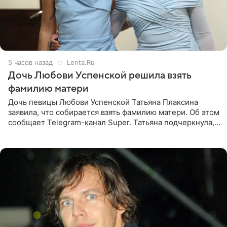
5 часов назад
Lenta.Ru
Дочь Любови Успенской решила взять
фамилию матери
Дочь певицы Любови Успенской Татьяна Плаксина
заявила, что собирается взять фамилию матери. Об этом
сообщает Telegram-канал Super. Татьяна подчеркнула,
что приняла решение о смене фамилии, поскольку
именно от