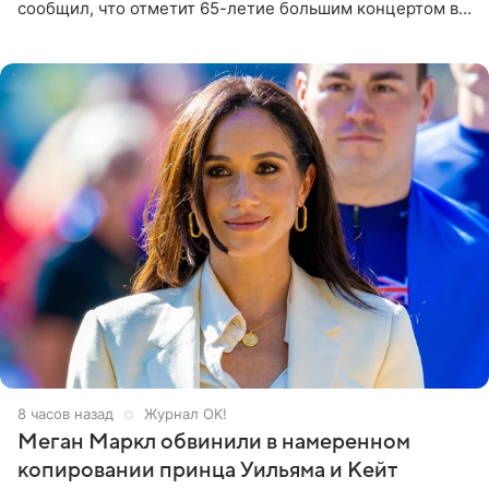
сообщил, что отметит 65-летие большим концертом в
Кремлевском дворце, а вместе с ним на сцену выйдут
его друзья —
8 часов назад
Журнал OK!
Меган Маркл обвинили в намеренном
копировании принца Уильяма и Кейт