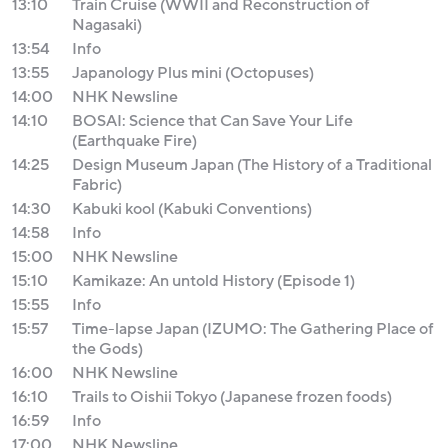
13:10
Train Cruise (WWII and Reconstruction of
Nagasaki)
13:54
Info
13:55
Japanology Plus mini (Octopuses)
14:00
NHK Newsline
14:10
BOSAI: Science that Can Save Your Life
(Earthquake Fire)
14:25
Design Museum Japan (The History of a Traditional
Fabric)
14:30
Kabuki kool (Kabuki Conventions)
14:58
Info
15:00
NHK Newsline
15:10
Kamikaze: An untold History (Episode 1)
15:55
Info
15:57
Time-lapse Japan (IZUMO: The Gathering Place of
the Gods)
16:00
NHK Newsline
16:10
Trails to Oishii Tokyo (Japanese frozen foods)
16:59
Info
17:00
NHK Newsline