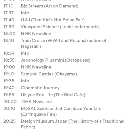
17:10
Biz Stream (Art on Demand)
17:37
Info
17:40
U & I (That Kid's Not Being Fair)
17:50
Viewpoint Science (Look Underneath)
18:00
NHK Newsline
18:10
Train Cruise (WWII and Reconstruction of
Nagasaki)
18:54
Info
18:55
Japanology Plus mini (Octopuses)
19:00
NHK Newsline
19:10
Samurai Castles (Okayama)
19:38
Info
19:40
Cinematic Journey
19:55
Ukiyoe Edo-life (The Bird Cafe)
20:00
NHK Newsline
20:10
BOSAI: Science that Can Save Your Life
(Earthquake Fire)
20:25
Design Museum Japan (The History of a Traditional
Fabric)