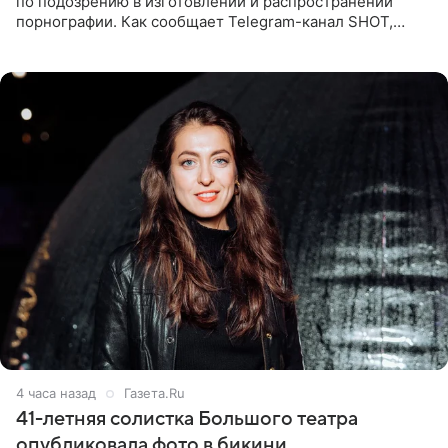
по подозрению в изготовлении и распространении
порнографии. Как сообщает Telegram-канал SHOT,
девушка может оказаться в СИЗО. Следствие
ходатайствует об
4 часа назад
Газета.Ru
41-летняя солистка Большого театра
опубликовала фото в бикини