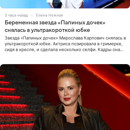
3 часа назад
Елена Нужная
Беременная звезда «Папиных дочек»
снялась в ультракороткой юбке
Звезда «Папиных дочек» Мирослава Карпович снялась в
ультракороткой юбке. Актриса позировала в гримерке,
сидя в кресле, и сделала несколько селфи. Кадры она
опубликовала на личной странице в социальной сети.