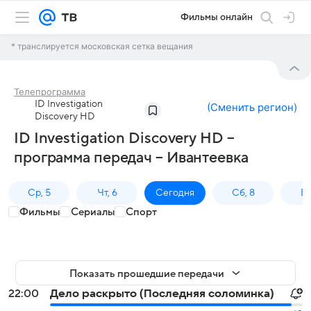
Фильмы онлайн
* транслируется московская сетка вещания
Телепрограмма
ID Investigation
(
Сменить регион
)
Discovery HD
ID Investigation Discovery HD –
программа передач – Ивантеевка
Ср, 5
Чт, 6
Сегодня
Сб, 8
Вс
Фильмы
Сериалы
Спорт
Показать прошедшие передачи
22:00
Дело раскрыто (Последняя соломинка)