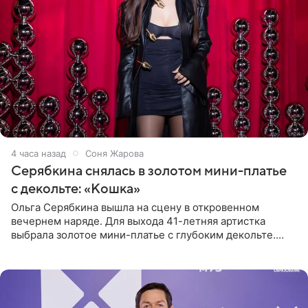
4 часа назад
Соня Жарова
Серябкина снялась в золотом мини-платье
с декольте: «Кошка»
Ольга Серябкина вышла на сцену в откровенном
вечернем наряде. Для выхода 41-летняя артистка
выбрала золотое мини-платье с глубоким декольте.
Дополнением к образу стали бежевые мюли. Стилисты
выпрямили волосы