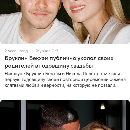
2 часа назад
Журнал OK!
Бруклин Бекхэм публично уколол своих
родителей в годовщину свадьбы
Накануне Бруклин Бекхэм и Никола Пельтц отметили
первую годовщину своей повторной церемонии обмена
клятвами любви и верности, на которую не позвали
никого из клана Бекхэм. По словам инсайдеров, пара
считает это