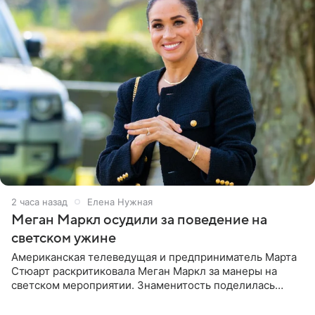
2 часа назад
Елена Нужная
Меган Маркл осудили за поведение на
светском ужине
Американская телеведущая и предприниматель Марта
Стюарт раскритиковала Меган Маркл за манеры на
светском мероприятии. Знаменитость поделилась
деталями личной встречи с герцогиней Сассекской,
пишет PageSix. По