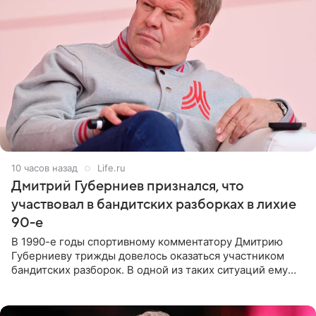
10 часов назад
Life.ru
Дмитрий Губерниев признался, что
участвовал в бандитских разборках в лихие
90-е
В 1990-е годы спортивному комментатору Дмитрию
Губерниеву трижды довелось оказаться участником
бандитских разборок. В одной из таких ситуаций ему
выдали тяжелый предмет и приказали вступить в драку,
однако он