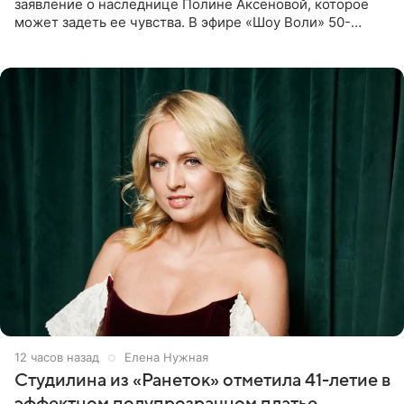
заявление о наследнице Полине Аксеновой, которое
может задеть ее чувства. В эфире «Шоу Воли» 50-
летняя знаменитость откровенно призналась, что не
считает свою дочь
12 часов назад
Елена Нужная
Студилина из «Ранеток» отметила 41-летие в