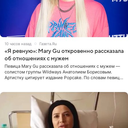
10 часов назад
Газета.Ru
«Я ревную»: Mary Gu откровенно рассказала
об отношениях с мужем
Певица Mary Gu рассказала об отношениях с мужем —
солистом группы Wildways Анатолием Борисовым.
Артистку цитирует издание Popcake. По словам певицы,
залог любви — это принять недостатки другого
человека. Также