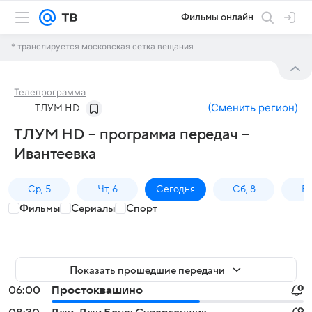
Фильмы онлайн
* транслируется московская сетка вещания
Телепрограмма
(
Сменить регион
)
ТЛУМ HD
ТЛУМ HD – программа передач –
Ивантеевка
Ср, 5
Чт, 6
Сегодня
Сб, 8
Вс
Фильмы
Сериалы
Спорт
Показать прошедшие передачи
06:00
Простоквашино