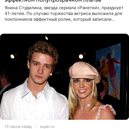
эффектном полупрозрачном платье
Янина Студилина, звезда сериала «Ранетки», празднует
41-летие. По случаю торжества актриса выложила для
поклонников эффектный ролик, который записали
прошлой ночью. В кадре артистка предстала в
вечернем
13 часов назад
super.ru