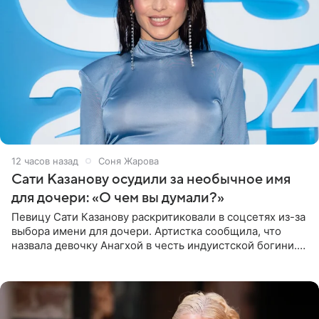
12 часов назад
Соня Жарова
Сати Казанову осудили за необычное имя
для дочери: «О чем вы думали?»
Певицу Сати Казанову раскритиковали в соцсетях из-за
выбора имени для дочери. Артистка сообщила, что
назвала девочку Анагхой в честь индуистской богини.
При этом исполнительница скрывала это имя от
поклонников