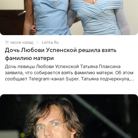
11 часов назад
Lenta.Ru
Дочь Любови Успенской решила взять
фамилию матери
Дочь певицы Любови Успенской Татьяна Плаксина
заявила, что собирается взять фамилию матери. Об этом
сообщает Telegram-канал Super. Татьяна подчеркнула,
что приняла решение о смене фамилии, поскольку
именно от