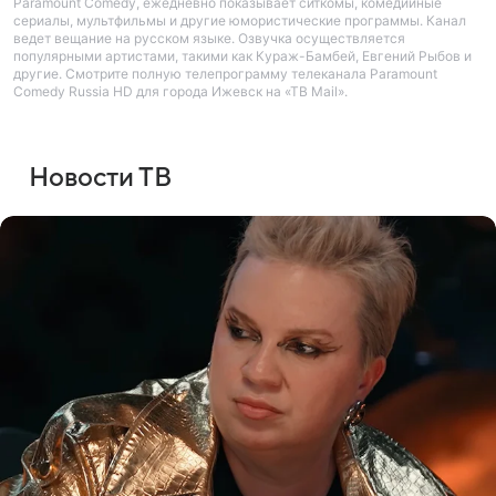
Paramount Comedy, ежедневно показывает ситкомы, комедийные
сериалы, мультфильмы и другие юмористические программы. Канал
ведет вещание на русском языке. Озвучка осуществляется
популярными артистами, такими как Кураж-Бамбей, Евгений Рыбов и
другие. Смотрите полную телепрограмму телеканала Paramount
Comedy Russia HD для города Ижевск на «ТВ Mail».
Новости ТВ