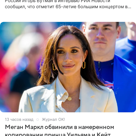
России Игорь Бутман в интервью РИА Новости
сообщил, что отметит 65-летие большим концертом в
Кремлевском дворце, а вместе с ним на сцену выйдут
его друзья —
13 часов назад
Журнал OK!
Меган Маркл обвинили в намеренном
копировании принца Уильяма и Кейт