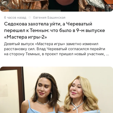
6 часов назад
Евгения Башинская
Седокова захотела уйти, а Череватый
перешел к Темным: что было в 9-м выпуске
«Мастера игры-2»
Девятый выпуск «Мастера игры» заметно изменил
расстановку сил. Влад Череватый согласился перейти
на сторону Темных, в проект пришел новый участник, а
Курбан Омаров и Анна Седокова оказались под таким
давлением.