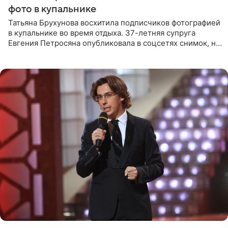
фото в купальнике
Татьяна Брухунова восхитила подписчиков фотографией
в купальнике во время отдыха. 37-летняя супруга
Евгения Петросяна опубликовала в соцсетях снимок, на
котором позирует у бассейна в белоснежном монокини
с