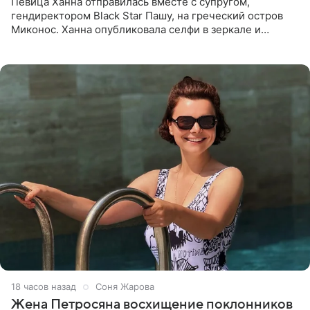
Певица Ханна отправилась вместе с супругом,
гендиректором Black Star Пашу, на греческий остров
Миконос. Ханна опубликовала селфи в зеркале и
призналась, что сейчас особенно довольна собой. По
словам певицы, она
18 часов назад
Соня Жарова
Жена Петросяна восхищение поклонников