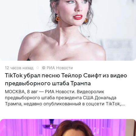
12 часов назад
© РИА Новости
TikTok убрал песню Тейлор Свифт из видео
предвыборного штаба Трампа
МОСКВА, 8 авг — РИА Новости. Видеоролик
предвыборного штаба президента США Дональда
Трампа, недавно опубликованный в соцсети TikTok,
остался без звуковой дорожки в виде песни August
(«Август») американской