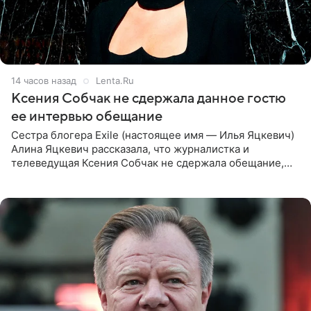
14 часов назад
Lenta.Ru
Ксения Собчак не сдержала данное гостю
ее интервью обещание
Сестра блогера Exile (настоящее имя — Илья Яцкевич)
Алина Яцкевич рассказала, что журналистка и
телеведущая Ксения Собчак не сдержала обещание,
которое дала ему во время интервью с ним. Об этом она
заявила в