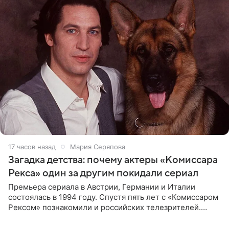
17 часов назад
Мария Серяпова
Загадка детства: почему актеры «Комиссара
Рекса» один за другим покидали сериал
Премьера сериала в Австрии, Германии и Италии
состоялась в 1994 году. Спустя пять лет с «Комиссаром
Рексом» познакомили и российских телезрителей.
Необычайно умная собака мгновенно влюбляла в себя
публику. Но и