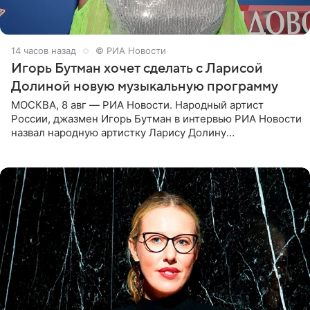
14 часов назад
© РИА Новости
Игорь Бутман хочет сделать с Ларисой
Долиной новую музыкальную программу
МОСКВА, 8 авг — РИА Новости. Народный артист
России, джазмен Игорь Бутман в интервью РИА Новости
назвал народную артистку Ларису Долину
великолепной певицей и рассказал о желании сделать с
ней новую совместную