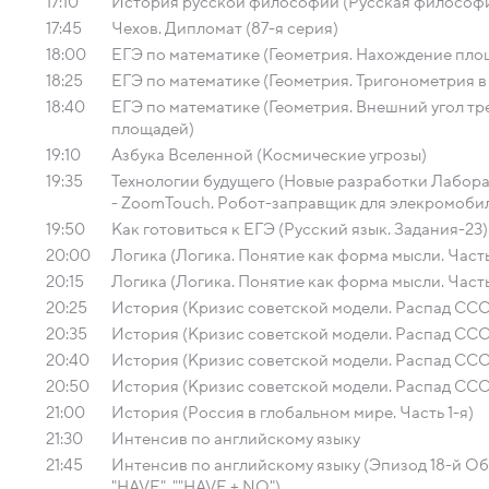
17:10
История русской философии (Русская философи
17:45
Чехов. Дипломат (87-я серия)
18:00
ЕГЭ по математике (Геометрия. Нахождение пло
18:25
ЕГЭ по математике (Геометрия. Тригонометрия в
18:40
ЕГЭ по математике (Геометрия. Внешний угол тр
площадей)
19:10
Азбука Вселенной (Космические угрозы)
19:35
Технологии будущего (Новые разработки Лабор
- ZoomTouch. Робот-заправщик для элекромоби
19:50
Как готовиться к ЕГЭ (Русский язык. Задания-23)
20:00
Логика (Логика. Понятие как форма мысли. Часть
20:15
Логика (Логика. Понятие как форма мысли. Часть
20:25
История (Кризис советской модели. Распад СССР
20:35
История (Кризис советской модели. Распад СССР
20:40
История (Кризис советской модели. Распад СССР
20:50
История (Кризис советской модели. Распад СССР
21:00
История (Россия в глобальном мире. Часть 1-я)
21:30
Интенсив по английскому языку
21:45
Интенсив по английскому языку (Эпизод 18-й О
"HAVE". ""HAVE + NO")