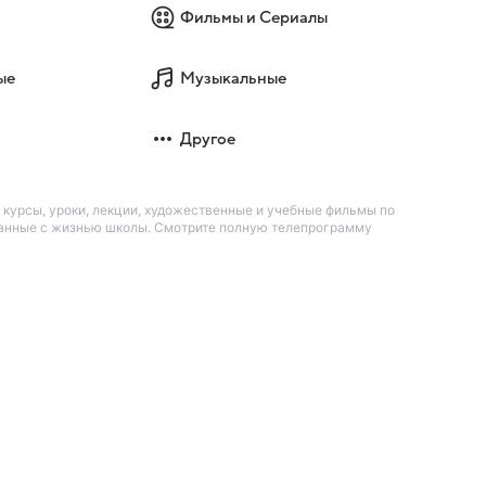
Фильмы и Сериалы
ые
Музыкальные
Другое
курсы, уроки, лекции, художественные и учебные фильмы по
язанные с жизнью школы. Смотрите полную телепрограмму