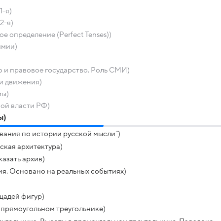
1-я)
2-я)
е определение (Perfect Tenses))
имии)
 и правовое государство. Роль СМИ)
и движения)
мы)
ой власти РФ)
ы)
вания по истории русской мысли")
ская архитектура)
азать архив)
я. Основано на реальных событиях)
щадей фигур)
 прямоугольном треугольнике)