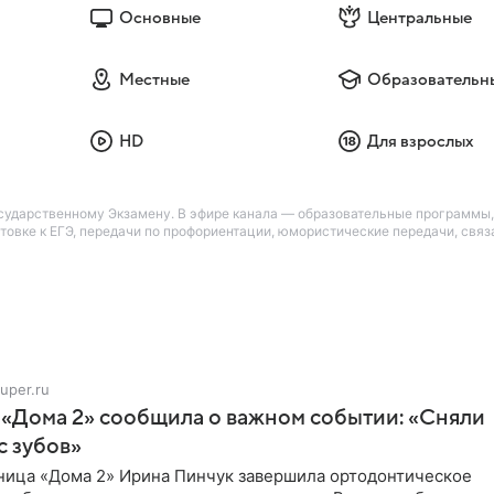
Основные
Центральные
Местные
Образовательн
HD
Для взрослых
ударственному Экзамену. В эфире канала — образовательные программы, 
готовке к ЕГЭ, передачи по профориентации, юмористические передачи, св
uper.ru
 «Дома 2» сообщила о важном событии: «Сняли
с зубов»
ница «Дома 2» Ирина Пинчук завершила ортодонтическое