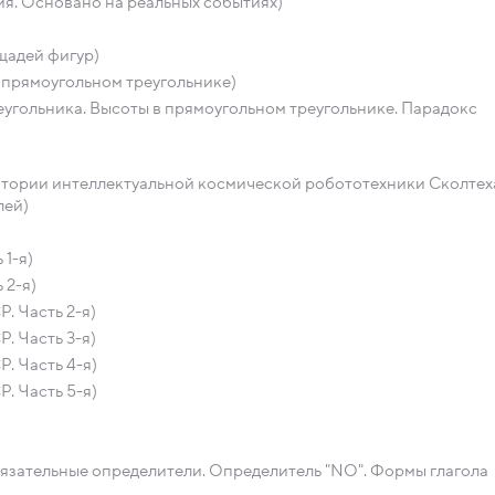
я. Основано на реальных событиях)
щадей фигур)
 прямоугольном треугольнике)
еугольника. Высоты в прямоугольном треугольнике. Парадокс
атории интеллектуальной космической робототехники Сколтех
лей)
 1-я)
 2-я)
. Часть 2-я)
. Часть 3-я)
. Часть 4-я)
. Часть 5-я)
бязательные определители. Определитель "NO". Формы глагола