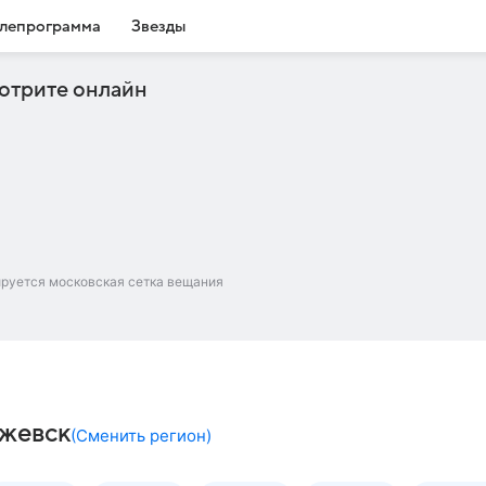
лепрограмма
Звезды
отрите онлайн
ируется московская сетка вещания
Ижевск
(
Сменить регион
)