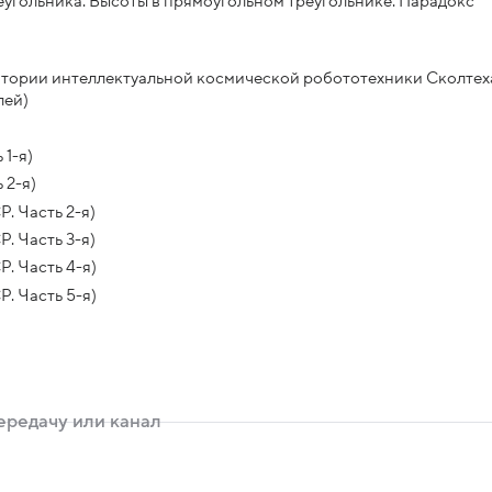
еугольника. Высоты в прямоугольном треугольнике. Парадокс
атории интеллектуальной космической робототехники Сколтех
лей)
 1-я)
 2-я)
. Часть 2-я)
. Часть 3-я)
. Часть 4-я)
. Часть 5-я)