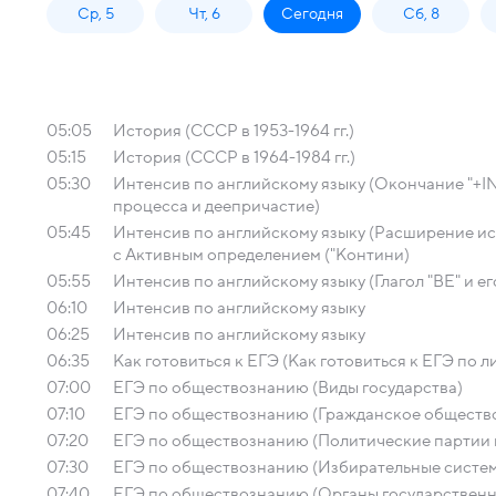
Ср, 5
Чт, 6
Сегодня
Сб, 8
05:05
История (СССР в 1953-1964 гг.)
05:15
История (СССР в 1964-1984 гг.)
05:30
Интенсив по английскому языку (Окончание "+I
процесса и деепричастие)
05:45
Интенсив по английскому языку (Расширение исп
с Активным определением ("Контини)
05:55
Интенсив по английскому языку (Глагол "BE" и е
06:10
Интенсив по английскому языку
06:25
Интенсив по английскому языку
06:35
Как готовиться к ЕГЭ (Как готовиться к ЕГЭ по л
07:00
ЕГЭ по обществознанию (Виды государства)
07:10
ЕГЭ по обществознанию (Гражданское общество
07:20
ЕГЭ по обществознанию (Политические партии 
07:30
ЕГЭ по обществознанию (Избирательные систе
07:40
ЕГЭ по обществознанию (Органы государственн