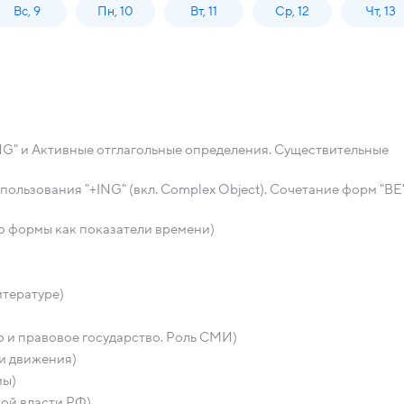
Вс, 9
Пн, 10
Вт, 11
Ср, 12
Чт, 13
NG" и Активные отглагольные определения. Существительные
ользования "+ING" (вкл. Complex Object). Сочетание форм "ВЕ
го формы как показатели времени)
итературе)
 и правовое государство. Роль СМИ)
и движения)
мы)
ой власти РФ)