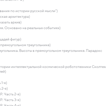
вания по истории русской мысли")
ская архитектура)
азать архив)
я. Основано на реальных событиях)
щадей фигур)
 прямоугольном треугольнике)
еугольника. Высоты в прямоугольном треугольнике. Парадокс
атории интеллектуальной космической робототехники Сколтех
лей)
 1-я)
 2-я)
. Часть 2-я)
. Часть 3-я)
. Часть 4-я)