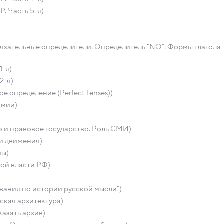
. Часть 5-я)
бязательные определители. Определитель "NO". Формы глагола
1-я)
2-я)
е определение (Perfect Tenses))
имии)
 и правовое государство. Роль СМИ)
и движения)
мы)
ой власти РФ)
вания по истории русской мысли")
ская архитектура)
азать архив)