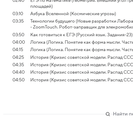
02:40
ЕГЭ по математике (Геометрия. Внешний угол тр
площадей)
03:10
Азбука Вселенной (Космические угрозы)
03:35
Технологии будущего (Новые разработки Лабор
- ZoomTouch. Робот-заправщик для элекромоби
03:50
Как готовиться к ЕГЭ (Русский язык. Задания-23)
04:00
Логика (Логика. Понятие как форма мысли. Часть
04:15
Логика (Логика. Понятие как форма мысли. Часть
04:25
История (Кризис советской модели. Распад СССР
04:35
История (Кризис советской модели. Распад СССР
04:40
История (Кризис советской модели. Распад СССР
04:50
История (Кризис советской модели. Распад СССР