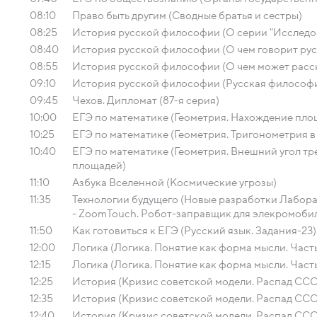
08:10
Право быть другим (Сводные братья и сестры)
08:25
История русской философии (О серии "Исследо
08:40
История русской философии (О чем говорит рус
08:55
История русской философии (О чем может расск
09:10
История русской философии (Русская философи
09:45
Чехов. Дипломат (87-я серия)
10:00
ЕГЭ по математике (Геометрия. Нахождение пло
10:25
ЕГЭ по математике (Геометрия. Тригонометрия в
10:40
ЕГЭ по математике (Геометрия. Внешний угол тр
площадей)
11:10
Азбука Вселенной (Космические угрозы)
11:35
Технологии будущего (Новые разработки Лабор
- ZoomTouch. Робот-заправщик для элекромоби
11:50
Как готовиться к ЕГЭ (Русский язык. Задания-23)
12:00
Логика (Логика. Понятие как форма мысли. Часть
12:15
Логика (Логика. Понятие как форма мысли. Часть
12:25
История (Кризис советской модели. Распад СССР
12:35
История (Кризис советской модели. Распад СССР
12:40
История (Кризис советской модели. Распад СССР