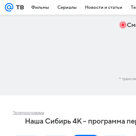
Фильмы
Сериалы
Новости и статьи
Те
См
* трансл
Телепрограмма
Наша Сибирь 4К – программа пе