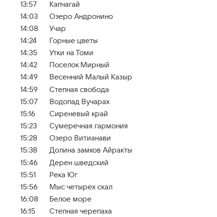
13:57
Капчагай
14:03
Озеро Андронино
14:08
Учар
14:24
Горные цветы
14:35
Утки на Томи
14:42
Поселок Мирный
14:49
Весенний Малый Казыр
14:59
Степная свобода
15:07
Водопад Вучарах
15:16
Сиреневый край
15:23
Сумеречная гармония
15:28
Озеро Витианави
15:38
Долина замков Айракты
15:46
Дерен шведский
15:51
Река Юг
15:56
Мыс четырех скал
16:08
Белое море
16:15
Cтепная черепаха