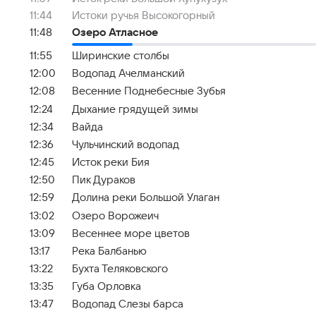
11:44
Истоки ручья Высокогорный
11:48
Озеро Атласное
11:55
Ширинские столбы
12:00
Водопад Ачелманский
12:08
Весенние Поднебесные Зубья
12:24
Дыхание грядущей зимы
12:34
Вайда
12:36
Чульчинский водопад
12:45
Исток реки Бия
12:50
Пик Дураков
12:59
Долина реки Большой Улаган
13:02
Озеро Ворожеич
13:09
Весеннее море цветов
13:17
Река Балбанью
13:22
Бухта Теляковского
13:35
Губа Орловка
13:47
Водопад Слезы барса