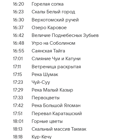
16:20
Горелая сопка
16:23
Скалы Белый город
16:30
Верхотомский ручей
16:37
Озеро Каровое
16:42
Величие Поднебесных Зубьев
16:48
Утро на Соболином
16:55
Саянская Тайга
17:01
Слияние Чуи и Катуни
17:11
Ветреница раскрытая
17:15
Река Шумак
17:23
Чуй-Суу
17:29
Река Малый Казыр
17:33
Первоцветы
17:42
Река Большой Яломан
17:51
Перевал Караташский
18:01
Горные цветы
18:13
Скальный массив Такмак
18:18
Кур-Кечу