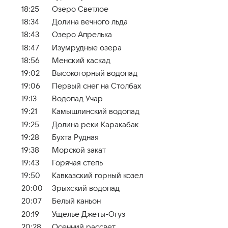
18:25
Озеро Светлое
18:34
Долина вечного льда
18:43
Озеро Апрелька
18:47
Изумрудные озера
18:56
Менский каскад
19:02
Высокогорный водопад
19:06
Первый снег на Столбах
19:13
Водопад Учар
19:21
Камышлинский водопад
19:25
Долина реки Каракабак
19:28
Бухта Рудная
19:38
Морской закат
19:43
Горячая степь
19:50
Кавказский горный козел
20:00
Зрыхский водопад
20:07
Белый каньон
20:19
Ущелье Джеты-Огуз
20:28
Осенний рассвет