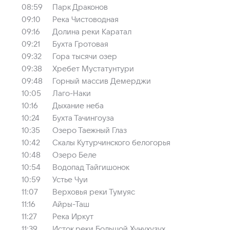
08:59
Парк Драконов
09:10
Река Чистоводная
09:16
Долина реки Каратал
09:21
Бухта Гротовая
09:32
Гора тысячи озер
09:38
Хребет Мустатунтури
09:48
Горный массив Демерджи
10:05
Лаго-Наки
10:16
Дыхание неба
10:24
Бухта Тачингоуза
10:35
Озеро Таежный Глаз
10:42
Скалы Кутурчинского белогорья
10:48
Озеро Беле
10:54
Водопад Тайгишонок
10:59
Устье Чуи
11:07
Верховья реки Тумуяс
11:16
Айры-Таш
11:27
Река Иркут
11:39
Исток реки Большой Хунухузух