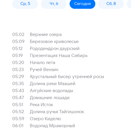
Ср, 5
Чт, 6
Сегодня
Сб, 8
05:02
Верхние озера
05:09
Березовое криволесье
05:12
Рододендрон даурский
05:19
Презентация Наша Сибирь
05:20
Начало лета
05:23
Ручей Вензин
05:29
Хрустальный бисер утренней росы
05:35
Долина реки Маашей
05:43
Алгуйские водопады
05:47
Домашние лошади
05:51
Река Исток
05:52
Долина ручья Тайгишонок
05:59
Озеро Киделю
06:01
Водопад Мраморный