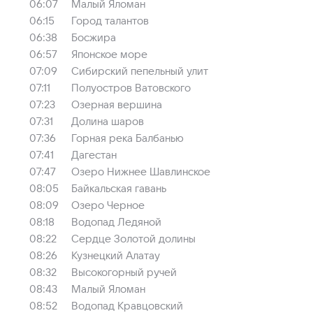
06:07
Малый Яломан
06:15
Город талантов
06:38
Босжира
06:57
Японское море
07:09
Сибирский пепельный улит
07:11
Полуостров Ватовского
07:23
Озерная вершина
07:31
Долина шаров
07:36
Горная река Балбанью
07:41
Дагестан
07:47
Озеро Нижнее Шавлинское
08:05
Байкальская гавань
08:09
Озеро Черное
08:18
Водопад Ледяной
08:22
Сердце Золотой долины
08:26
Кузнецкий Алатау
08:32
Высокогорный ручей
08:43
Малый Яломан
08:52
Водопад Кравцовский