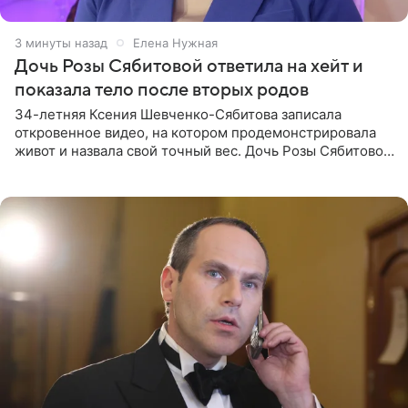
4 минуты назад
Елена Нужная
Дочь Розы Сябитовой ответила на хейт и
показала тело после вторых родов
34-летняя Ксения Шевченко-Сябитова записала
откровенное видео, на котором продемонстрировала
живот и назвала свой точный вес. Дочь Розы Сябитовой
призналась, что получала множество оскорбительных
сообщений, но