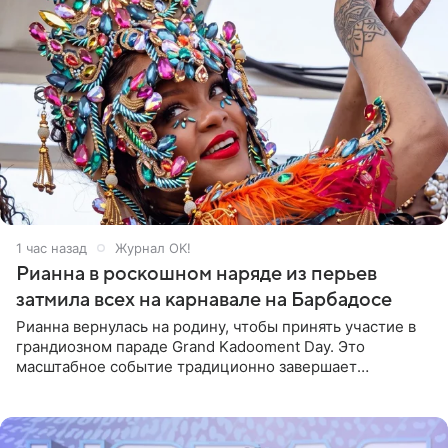
1 час назад
Журнал OK!
Рианна в роскошном наряде из перьев
затмила всех на карнавале на Барбадосе
Рианна вернулась на родину, чтобы принять участие в
грандиозном параде Grand Kadooment Day. Это
масштабное событие традиционно завершает
ежегодный фестиваль урожая Crop Over, посвященный
окончанию сбора