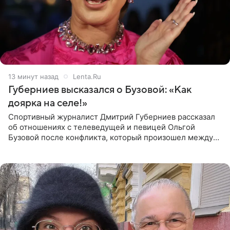
14 минут назад
Lenta.Ru
Губерниев высказался о Бузовой: «Как
доярка на селе!»
Спортивный журналист Дмитрий Губерниев рассказал
об отношениях с телеведущей и певицей Ольгой
Бузовой после конфликта, который произошел между
ними в 2021 году в прямом эфире канала «Матч ТВ». В
разговоре с