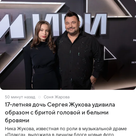
51 минуту назад
Соня Жарова
17-летняя дочь Сергея Жукова удивила
образом с бритой головой и белыми
бровями
Ника Жукова, известная по роли в музыкальной драме
«Плакса», выложила в личном блоге новые фото,