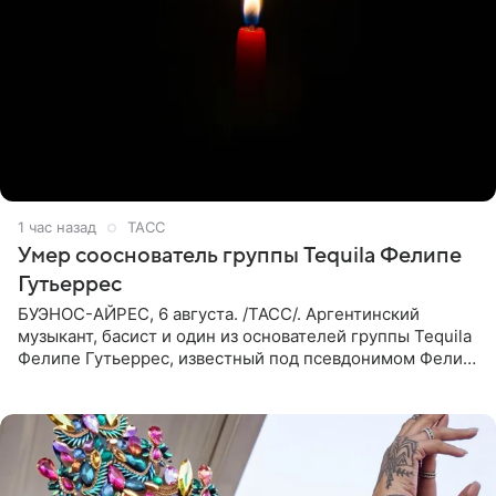
1 час назад
ТАСС
Умер сооснователь группы Tequila Фелипе
Гутьеррес
БУЭНОС-АЙРЕС, 6 августа. /ТАСС/. Аргентинский
музыкант, басист и один из основателей группы Tequila
Фелипе Гутьеррес, известный под псевдонимом Фелипе
Липе, умер на 69-м году жизни. Об этом сообщил его
бывший