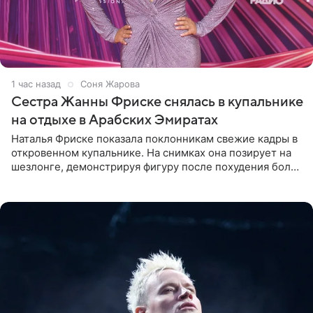
1 час назад
Соня Жарова
Сестра Жанны Фриске снялась в купальнике
на отдыхе в Арабских Эмиратах
Наталья Фриске показала поклонникам свежие кадры в
откровенном купальнике. На снимках она позирует на
шезлонге, демонстрируя фигуру после похудения более
чем на десять килограммов. В подписи к посту