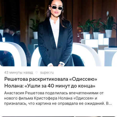
44 минуты назад
super.ru
Решетова раскритиковала «Одиссею»
Нолана: «Ушли за 40 минут до конца»
Анастасия Решетова поделилась впечатлениями от
нового фильма Кристофера Нолана «Одиссея» и
призналась, что картина не оправдала ее ожиданий. В
личном блоге модель рассказала, что они с компанией
не стали