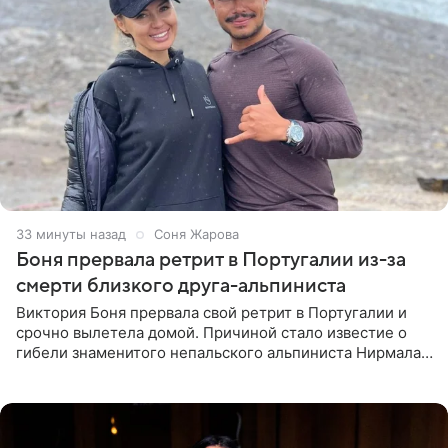
34 минуты назад
Соня Жарова
Боня прервала ретрит в Португалии из-за
смерти близкого друга-альпиниста
Виктория Боня прервала свой ретрит в Португалии и
срочно вылетела домой. Причиной стало известие о
гибели знаменитого непальского альпиниста Нирмала
«Нимса» Пурджи, которого модель называла своим
близким другом