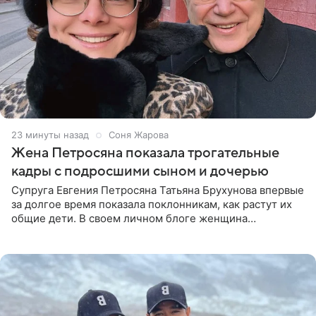
24 минуты назад
Соня Жарова
Жена Петросяна показала трогательные
кадры с подросшими сыном и дочерью
Супруга Евгения Петросяна Татьяна Брухунова впервые
за долгое время показала поклонникам, как растут их
общие дети. В своем личном блоге женщина
опубликовала редкие кадры с шестилетним сыном
Ваганом и