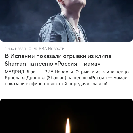
1 час назад
© РИА Новости
В Испании показали отрывки из клипа
Shaman на песню «Россия — мама»
МАДРИД, 5 авг — РИА Новости. Отрывки из клипа певца
Ярослава Дронова (Shaman) на песню «Россия — мама»
показали в эфире новостной передачи главной
государственной телерадиовещательной корпорации
Испании RTVE.