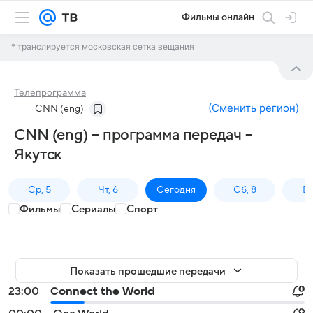
Фильмы онлайн
* транслируется московская сетка вещания
Телепрограмма
(
Сменить регион
)
CNN (eng)
CNN (eng) – программа передач –
Якутск
Ср, 5
Чт, 6
Сегодня
Сб, 8
Вс
Фильмы
Сериалы
Спорт
Показать прошедшие передачи
23:00
Connect the World