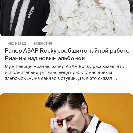
1 час назад
Известия
Рэпер A$AP Rocky сообщил о тайной работе
Рианны над новым альбомом
Муж певицы Рианны рэпер A$AP Rocky рассказал, что
исполнительница тайно ведет работу над новым
альбомом. «Она сейчас в студии. Да, я это сказал.
Прости, детка», — признался рэпер 5 августа в шоу The
Jason Lee