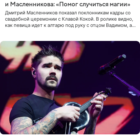
и Масленникова: «Помог случиться магии»
Дмитрий Масленников показал поклонникам кадры со
свадебной церемонии с Клавой Кокой. В ролике видно,
как певица идет к алтарю под руку с отцом Вадимом, а у
алтаря ее ждут жених и Филипп Киркоров. Именно