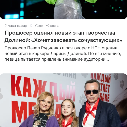
2 часа назад
Соня Жарова
Продюсер оценил новый этап творчества
Долиной: «Хочет завоевать сочувствующих»
Продюсер Павел Рудченко в разговоре с НСН оценил
новый этап в карьере Ларисы Долиной. По его мнению,
певица пытается привлечь внимание аудитории
«сочувствующих», идя по пути, который ранее уже
протоптали Ольга