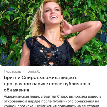
1 час назад
Lenta.Ru
Бритни Спирс выложила видео в
прозрачном наряде после публичного
обнажения
Американская певица Бритни Спирс выложила видео в
откровенном наряде после публичного обнажения на
конной прогулке. Публикация появилась на ее странице