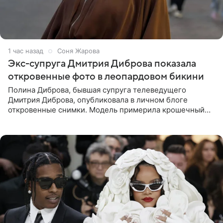
1 час назад
Соня Жарова
Экс-супруга Дмитрия Диброва показала
откровенные фото в леопардовом бикини
Полина Диброва, бывшая супруга телеведущего
Дмитрия Диброва, опубликовала в личном блоге
откровенные снимки. Модель примерила крошечный
бикини с леопардовым принтом и устроила фотосессию
в гардеробной. В