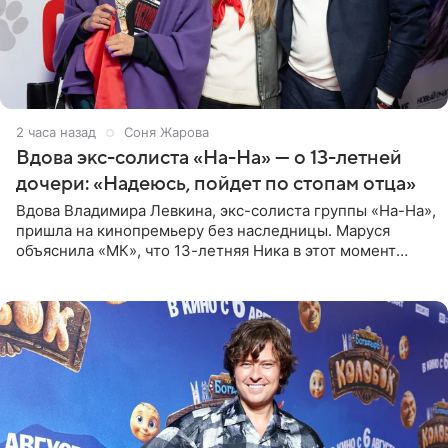
2 часа назад
Соня Жарова
Вдова экс-солиста «На-На» — о 13-летней
дочери: «Надеюсь, пойдет по стопам отца»
Вдова Владимира Левкина, экс-солиста группы «На-На»,
пришла на кинопремьеру без наследницы. Маруся
объяснила «МК», что 13-летняя Ника в этот момент
возвращалась домой с международного вокального
конкурса, где