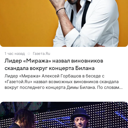
1 час назад
Газета.Ru
Лидер «Миража» назвал виновников
скандала вокруг концерта Билана
Лидер «Миража» Алексей Горбашов в беседе с
«Газетой.Ru» назвал возможных виновников скандала
вокруг последнего концерта Димы Билана. По словам
Горбашова, продумать нюансы сцены, не устроившей
зрителей, должны