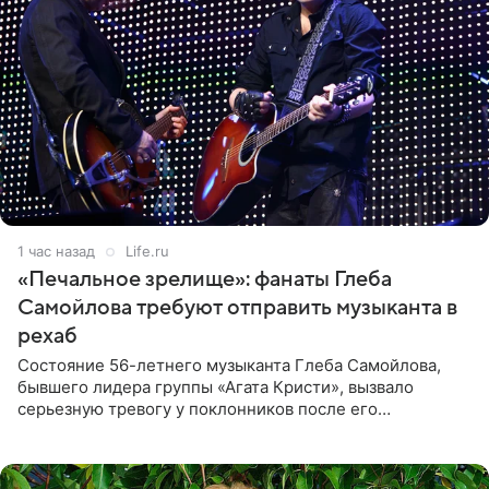
1 час назад
Life.ru
«Печальное зрелище»: фанаты Глеба
Самойлова требуют отправить музыканта в
рехаб
Состояние 56-летнего музыканта Глеба Самойлова,
бывшего лидера группы «Агата Кристи», вызвало
серьезную тревогу у поклонников после его
выступления в Москве. Пользователи соцсетей назвали
происходящее на сцене