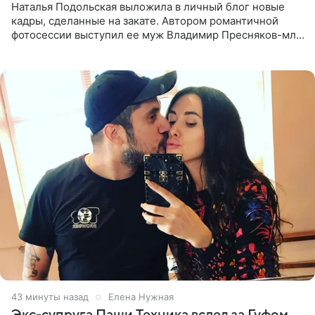
Наталья Подольская выложила в личный блог новые
кадры, сделанные на закате. Автором романтичной
фотосессии выступил ее муж Владимир Пресняков-мл.
Певица предстала перед подписчиками в слитном
купальнике с
43 минуты назад
Елена Нужная
Экс-супруга Паши Техника вслед за Гуфом