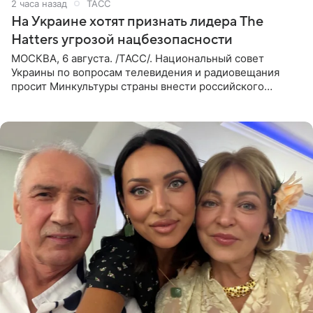
2 часа назад
ТАСС
На Украине хотят признать лидера The
Hatters угрозой нацбезопасности
МОСКВА, 6 августа. /ТАСС/. Национальный совет
Украины по вопросам телевидения и радиовещания
просит Минкультуры страны внести российского
музыканта, лидера группы The Hatters Юрия Музыченко
в список лиц,