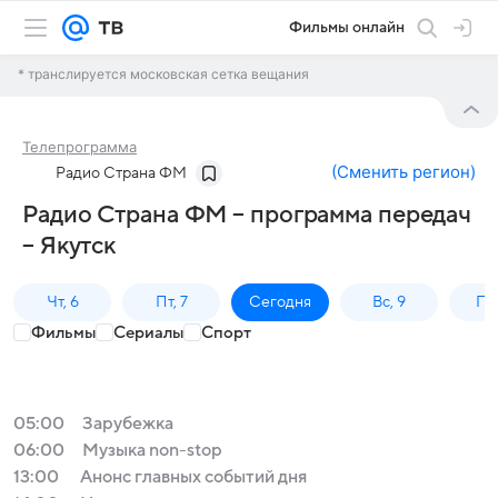
Фильмы онлайн
* транслируется московская сетка вещания
Телепрограмма
(
Сменить регион
)
Радио Страна ФМ
Радио Страна ФМ – программа передач
– Якутск
Чт, 6
Пт, 7
Сегодня
Вс, 9
Пн,
Фильмы
Сериалы
Спорт
05:00
Зарубежка
06:00
Музыка non-stop
13:00
Анонс главных событий дня