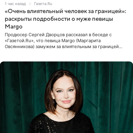
1 час назад
Газета.Ru
«Очень влиятельный человек за границей»:
раскрыты подробности о муже певицы
Margo
Продюсер Сергей Дворцов рассказал в беседе с
«Газетой.Ru», что певица Margo (Маргарита
Овсянникова) замужем за влиятельным за границей
бизнесменом. По словам Дворцова, о браке протеже
Филиппа Киркорова в