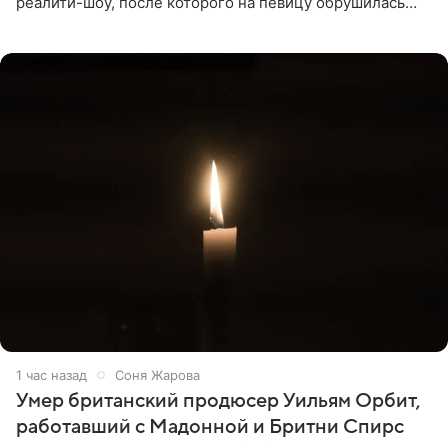
реалити-шоу, после которого на певицу обрушилась
новая волна агрессии. Хейтеры не ограничились
привычной
1 час назад
Соня Жарова
Умер британский продюсер Уильям Орбит,
работавший с Мадонной и Бритни Спирс