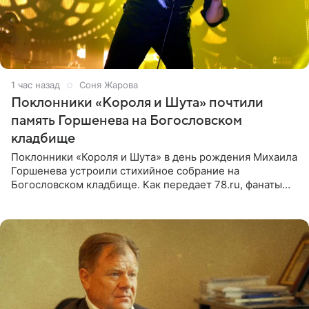
1 час назад
Соня Жарова
Поклонники «Короля и Шута» почтили
память Горшенева на Богословском
кладбище
Поклонники «Короля и Шута» в день рождения Михаила
Горшенева устроили стихийное собрание на
Богословском кладбище. Как передает 78.ru, фанаты
пришли почтить память лидера коллектива, которому
сегодня могло бы