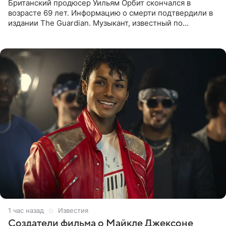
Британский продюсер Уильям Орбит скончался в
возрасте 69 лет. Информацию о смерти подтвердили в
издании The Guardian. Музыкант, известный по
сотрудничеству с Мадонной, Бритни Спирс и
коллективами Blur и U2,
1 час назад
Известия
Создатели фильма о Майкле Джексоне