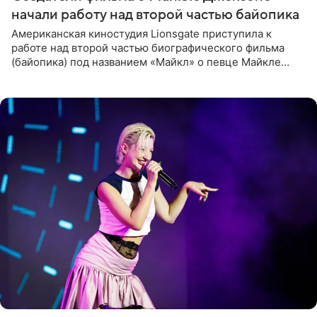
начали работу над второй частью байопика
Американская киностудия Lionsgate приступила к
работе над второй частью биографического фильма
(байопика) под названием «Майкл» о певце Майкле
Джексоне. Об этом 6 августа сообщил онлайн-ресурс
Deadline