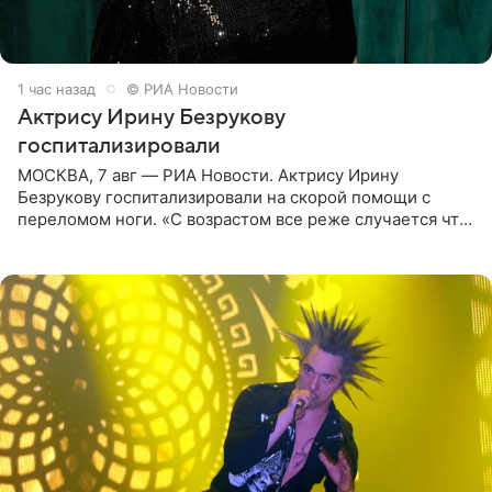
1 час назад
© РИА Новости
Актрису Ирину Безрукову
госпитализировали
МОСКВА, 7 авг — РИА Новости. Актрису Ирину
Безрукову госпитализировали на скорой помощи с
переломом ноги. «С возрастом все реже случается что-
то впервые. Но у меня случилась необычная
“премьера”. Впервые в