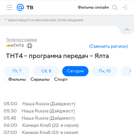
Фильмы онлайн
* транслируется московская сетка вещания
Телепрограмма
ТНТ4
(
Сменить регион
)
ТНТ4 – программа передач – Ялта
Пт, 7
Сб, 8
Сегодня
Пн, 10
Вт,
Фильмы
Сериалы
Спорт
05:00
Наша Russia (Дайджест)
05:30
Наша Russia (Дайджест)
05:45
Наша Russia (Дайджест)
06:00
Камеди Клаб (22-я серия)
07:00
Камеди Клаб (23-я серия)