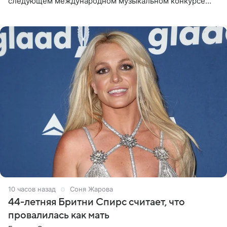
следующем международном музыкальном конкурсе
«Интервидение» могла бы представить молодая певица
Варвара Убель, так
10 часов назад
Соня Жарова
44-летняя Бритни Спирс считает, что
провалилась как мать