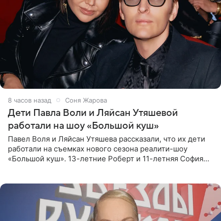
8 часов назад
Соня Жарова
Дети Павла Воли и Ляйсан Утяшевой
работали на шоу «Большой куш»
Павел Воля и Ляйсан Утяшева рассказали, что их дети
работали на съемках нового сезона реалити-шоу
«Большой куш». 13-летние Роберт и 11-летняя София
отправились вместе с родителями в Таиланд и успели
поработать