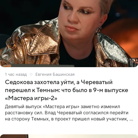
1 час назад
Евгения Башинская
Седокова захотела уйти, а Череватый
перешел к Темным: что было в 9-м выпуске
«Мастера игры-2»
Девятый выпуск «Мастера игры» заметно изменил
расстановку сил. Влад Череватый согласился перейти
на сторону Темных, в проект пришел новый участник, а
Курбан Омаров и Анна Седокова оказались под таким
давлением.