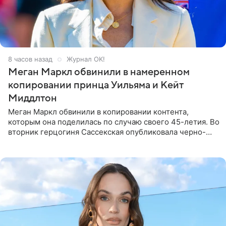
8 часов назад
Журнал OK!
Меган Маркл обвинили в намеренном
копировании принца Уильяма и Кейт
Миддлтон
Меган Маркл обвинили в копировании контента,
которым она поделилась по случаю своего 45-летия. Во
вторник герцогиня Сассекская опубликовала черно-
белую фотографию, на которой она прыгает в бассейн с
воздушными