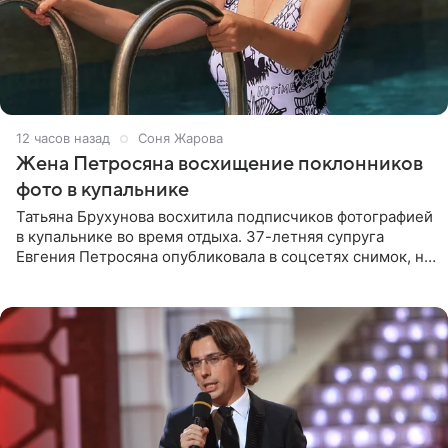
12 часов назад
Соня Жарова
Жена Петросяна восхищение поклонников
фото в купальнике
Татьяна Брухунова восхитила подписчиков фотографией
в купальнике во время отдыха. 37-летняя супруга
Евгения Петросяна опубликовала в соцсетях снимок, на
котором позирует у бассейна в белоснежном монокини
с