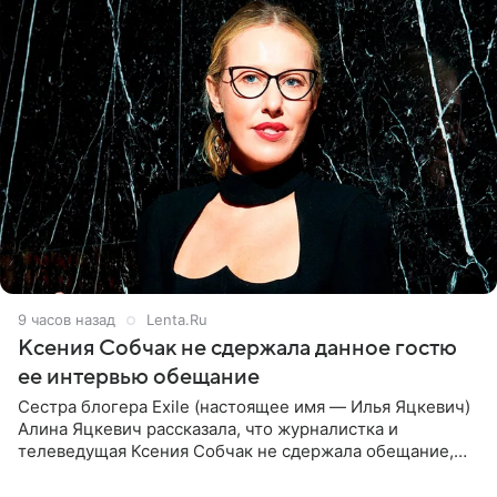
9 часов назад
Lenta.Ru
Ксения Собчак не сдержала данное гостю
ее интервью обещание
Сестра блогера Exile (настоящее имя — Илья Яцкевич)
Алина Яцкевич рассказала, что журналистка и
телеведущая Ксения Собчак не сдержала обещание,
которое дала ему во время интервью с ним. Об этом она
заявила в