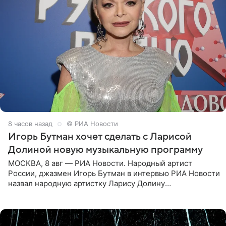
8 часов назад
© РИА Новости
Игорь Бутман хочет сделать с Ларисой
Долиной новую музыкальную программу
МОСКВА, 8 авг — РИА Новости. Народный артист
России, джазмен Игорь Бутман в интервью РИА Новости
назвал народную артистку Ларису Долину
великолепной певицей и рассказал о желании сделать с
ней новую совместную