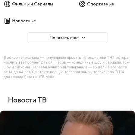
Фильмы и Сериалы
Спортивные
Новостные
Показать еще
В эфире телеканала — популярные проекты из медиатеки ТНТ, которая
насчитывает более 12 тысяч часов — комедийные шоу и сериалы, ток-
шоу и ситкомы. Целевая аудитория телеканала — зрители в возрасте
от 14 до 44 лет. Смотрите полную телепрограмму телеканала ТНТ4
для города Ялта на «ТВ Mail».
Новости ТВ