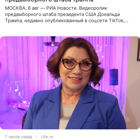
МОСКВА, 8 авг — РИА Новости. Видеоролик
предвыборного штаба президента США Дональда
Трампа, недавно опубликованный в соцсети TikTok,
остался без звуковой дорожки в виде песни August
(«Август») американской
7 часов назад
Life.ru