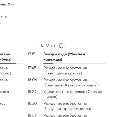
ны (8-я
Папа
)
Da Vinci
кеана
17:15
Звезды льда (Мечты и
мбука)
надежды)
еана
17:45
Рождение изобретения
горах)
(Светящаяся краска)
еана
18:06
Рождение изобретения
(Трамплин "Катись и скользи")
ского
18:24
Удивительные поделки (Сова из
шишек)
ивач
18:30
Рождение изобретения
(Девушки-программисты)
18:51
Рождение изобретения