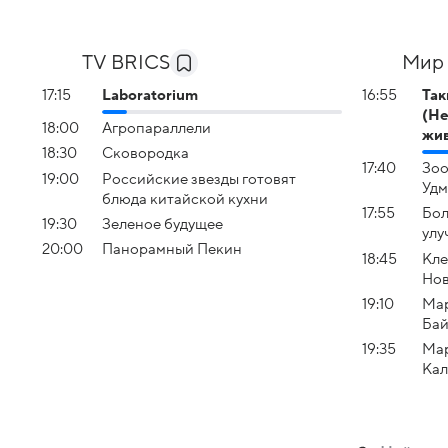
TV BRICS
Мир 
17:15
Laboratorium
16:55
Так
(Н
18:00
Агропараллели
жив
18:30
Сковородка
17:40
Зоо
19:00
Российские звезды готовят
Удм
блюда китайской кухни
17:55
Бол
19:30
Зеленое будущее
улу
20:00
Панорамный Пекин
18:45
Кле
Нов
19:10
Мар
Бай
19:35
Мар
Кал