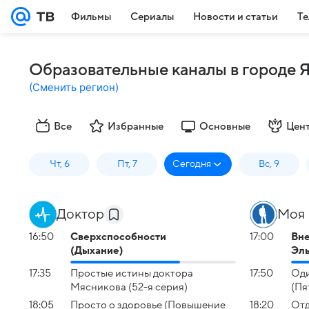
Фильмы
Сериалы
Новости и статьи
Те
Образовательные каналы в городе 
(
Сменить регион
)
Все
Избранные
Основные
Цен
Чт, 6
Пт, 7
Сегодня
Вс, 9
Доктор
Моя 
16:50
Сверхспособности
17:00
Вне
(Дыхание)
Эль
17:35
Простые истины доктора
17:50
Оди
Мясникова (52-я серия)
(Пя
18:05
Просто о здоровье (Повышение
18:20
Отд