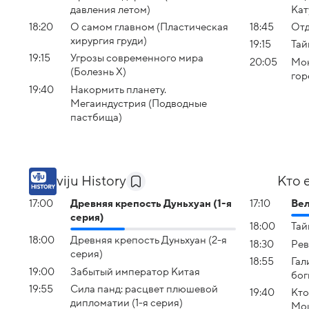
давления летом)
Кат
18:20
О самом главном (Пластическая
18:45
Отд
хирургия груди)
19:15
Тай
19:15
Угрозы современного мира
20:05
Мон
(Болезнь Х)
гор
19:40
Накормить планету.
Мегаиндустрия (Подводные
пастбища)
viju History
Кто 
17:00
Древняя крепость Дуньхуан (1-я
17:10
Вел
серия)
18:00
Тай
18:00
Древняя крепость Дуньхуан (2-я
18:30
Рев
серия)
18:55
Гал
19:00
Забытый император Китая
бог
19:55
Сила панд: расцвет плюшевой
19:40
Кто
дипломатии (1-я серия)
Мо