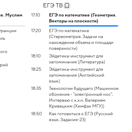
ЕГЭ ТВ
е. Муслим
17:10
ЕГЭ по математике (Геометрия.
Векторы на плоскости)
Франции
17:20
ЕГЭ по математике
(Стереометрия. Задачи на
ель
нахождение объема и площади
поверхности)
кого
18:10
Эйдетика-инструмент для
запоминания (Литература)
Юрий
18:25
Эйдетика-инструмент для
запоминания (Английский
язык)
18:35
Технологии будущего (Машинное
обоняние - "электронный нос".
Интервью с к.х.н. Валерием
Кривецким (Химфак МГУ))
18:50
Как готовиться к ЕГЭ (Русский
язык. Задания-23)