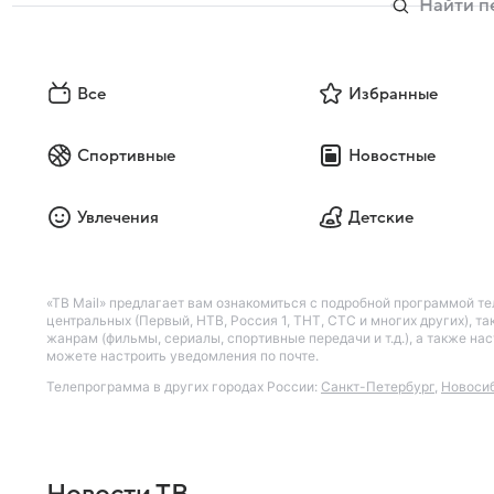
Все
Избранные
Спортивные
Новостные
Увлечения
Детские
«ТВ Mail» предлагает вам ознакомиться с подробной программой те
центральных (Первый, НТВ, Россия 1, ТНТ, СТС и многих других), 
жанрам (фильмы, сериалы, спортивные передачи и т.д.), а также н
можете настроить уведомления по почте.
Телепрограмма в других городах России:
Санкт-Петербург
,
Новоси