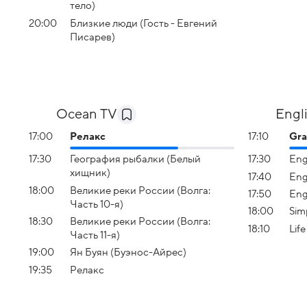
тело)
20:00
Близкие люди (Гость - Евгений
Писарев)
Ocean TV
Engl
17:00
Релакс
17:10
Gra
17:30
География рыбалки (Белый
17:30
Eng
хищник)
17:40
Eng
18:00
Великие реки России (Волга:
17:50
Eng
Часть 10-я)
18:00
Sim
18:30
Великие реки России (Волга:
18:10
Lif
Часть 11-я)
19:00
Ян Буян (Буэнос-Айрес)
19:35
Релакс