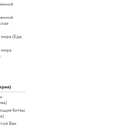
ленной
ленной
ская
мира (Еда,
 мира
)
ерия)
ы
ва)
ющие битвы
я)
отой Век