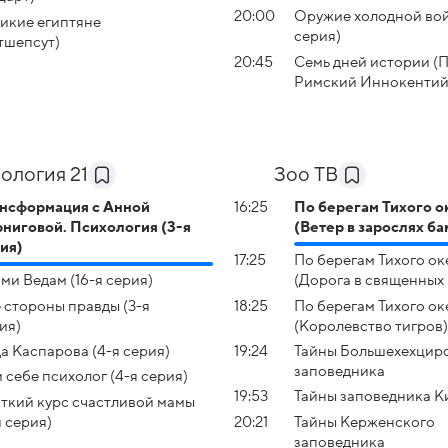
20:00
Оружие холодной вой
икие египтяне
серия)
тшепсут)
20:45
Семь дней истории (
Римский Иннокентий
ология 21
Зоо ТВ
нсформация с Анной
16:25
По берегам Тихого о
ниговой. Психология (3-я
(Ветер в зарослях ба
ия)
17:25
По берегам Тихого ок
ми Ведам (16-я серия)
(Дорога в священных 
 стороны правды (3-я
18:25
По берегам Тихого ок
ия)
(Королевство тигров)
а Каспарова (4-я серия)
19:24
Тайны Большехехцир
заповедника
 себе психолог (4-я серия)
19:53
Тайны заповедника К
ткий курс счастливой мамы
я серия)
20:21
Тайны Керженского
заповедника