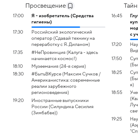
Просвещение
Тайн
17:00
Я - изобретатель (Средства
16:45
Глу
гигиены)
куп
мод
17:30
Российский экологический
с у
оператор (Сдавай технику на
переработку с Я. Диланом)
17:20
Нау
Вид
17:35
#НеПровинция (Калуга - здесь
начинается космос!)
17:50
Суп
(Бы
18:10
Музеемания (24-я серия)
18:25
Суп
18:30
#БытьВКурсе (Максим Сучков /
(Бы
Американистика: современные
я)
реалии зарубежного
регионоведения)
18:55
Уче
(Кв
19:20
Иностранные выпускники
Луч
России (Силундика Сесилия
све
(Зимбабве))
19:25
Нау
(Аэ
"Сп