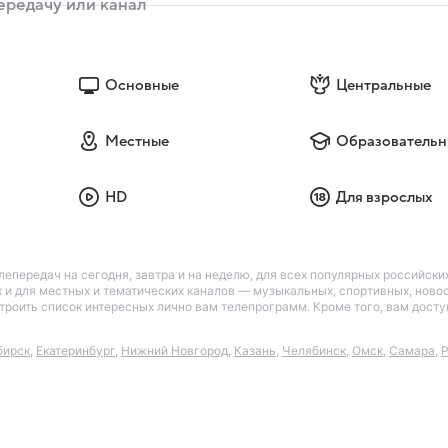
Основные
Центральные
Местные
Образовательн
HD
Для взрослых
лепередач на сегодня, завтра и на неделю, для всех популярных российск
так и для местных и тематических каналов — музыкальных, спортивных, нов
астроить список интересных лично вам телепрограмм. Кроме того, вам дос
бирск
,
Екатеринбург
,
Нижний Новгород
,
Казань
,
Челябинск
,
Омск
,
Самара
,
Р