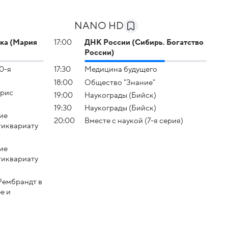
NANO HD
ка (Мария
17:00
ДНК России (Сибирь. Богатство
России)
0-я
17:30
Медицина будущего
18:00
Общество "Знание"
Крис
19:00
Наукограды (Бийск)
19:30
Наукограды (Бийск)
ие
20:00
Вместе с наукой (7-я серия)
тиквариату
ие
тиквариату
Рембрандт в
е и