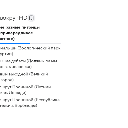
вокруг HD
ие разные питомцы
епривередливое
отное)
малыши (Зоологический парк
уртии)
ьшие дебаты (Должны ли мы
чшать человека)
вый выходной (Великий
город)
шрут Прониной (Летний
кал. Лошади)
шрут Прониной (Республика
мыкия. Верблюды)