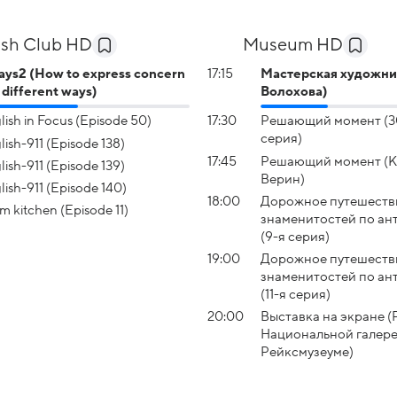
ish Club HD
Museum HD
ys2 (How to express concern
17:15
Мастерская художни
3 different ways)
Волохова)
lish in Focus (Episode 50)
17:30
Решающий момент (3
серия)
lish-911 (Episode 138)
17:45
Решающий момент (
lish-911 (Episode 139)
Верин)
lish-911 (Episode 140)
18:00
Дорожное путешеств
om kitchen (Episode 11)
знаменитостей по ан
(9-я серия)
19:00
Дорожное путешеств
знаменитостей по ан
(11-я серия)
20:00
Выставка на экране (
Национальной галере
Рейксмузеуме)