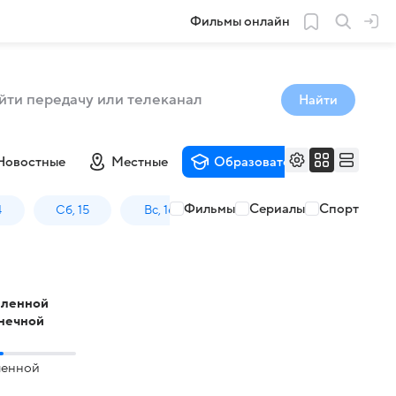
Фильмы онлайн
Найти
Новостные
Местные
Образовательные
Му
Фильмы
Сериалы
Спорт
4
Сб, 15
Вс, 16
еленной
лнечной
ленной