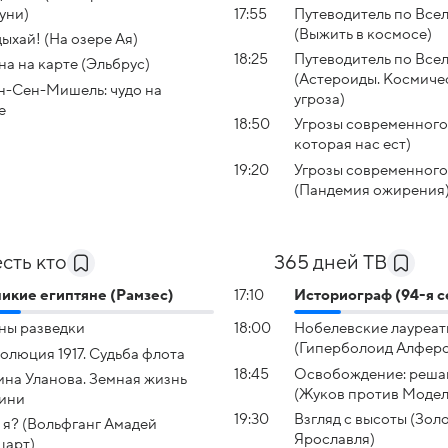
уни)
17:55
Путеводитель по Все
(Выжить в космосе)
ыхай! (На озере Ая)
18:25
Путеводитель по Все
на на карте (Эльбрус)
(Астероиды. Космиче
-Сен-Мишель: чудо на
угроза)
е
18:50
Угрозы современного 
которая нас ест)
19:20
Угрозы современного
(Пандемия ожирения
есть кто
365 дней ТВ
икие египтяне (Рамзес)
17:10
Историограф (94-я с
ны разведки
18:00
Нобелевские лауреат
(Гиперболоид Алферо
олюция 1917. Судьба флота
18:45
Освобождение: реша
ина Уланова. Земная жизнь
(Жуков против Модел
ини
19:30
Взгляд с высоты (Зол
 я? (Вольфганг Амадей
Ярославля)
царт)