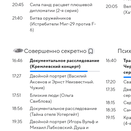
20:45
Сила панд: расцвет плюшевой
20:05
Вел
дипломатии (2-я серия)
(Ха
21:40
Битва оружейников
(Истребители Миг-29 против F-
6)
Совершенно секретно
Псих
16:46
Документальное расследование
16:40
Тра
(Кремлевский концерт)
Чер
сер
17:27
Двойной портрет (Василий
Аксенов и Эрнст Неизвестный.
17:20
Сва
Чужие)
17:35
Две
17:51
Близкие люди (Ольга
сер
Свиблова)
18:15
Сед
18:56
Документальное расследование
18:35
Сам
(Тайна отеля Уотергейт)
19:15
Кра
19:35
Двойной портрет (Игорь Вульф и
(4-
Михаил Лабковский. Душа и