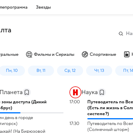
лепрограмма
Звезды
Ялта
тральные
Фильмы и Сериалы
Спортивные
Пн, 10
Вт, 11
Ср, 12
Чт, 13
Пт, 1
Планета
Наука
 зоны доступа (Дикий
17:00
Путеводитель по Вс
брус)
(Есть ли жизнь в Со
системе?)
н день в городе
тигорск)
17:30
Путеводитель по Все
(Солнечный шторм)
ыхай! (На Бирюзовой