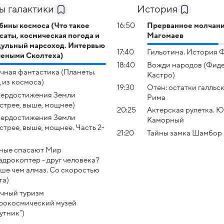
ы галактики
История
бины космоса (Что такое
16:50
Прерванное молчани
саты, космическая погода и
Магомаев
ульный марсоход. Интервью
17:40
Гильотина. История 
чеными Сколтеха)
18:40
Вожди народов (Фид
чная фантастика (Планеты.
Кастро)
 из космоса)
19:30
Отен: остатки галльс
ердостижения Земли
Рима
стрее, выше, мощнее)
20:25
Актерская рулетка. 
ердостижения Земли
Каморный
стрее, выше, мощнее. Часть 2-
21:20
Тайны замка Шамбор
ные спасают Мир
адрокоптер - друг человека?
ше чем алмаз. Со скоростью
та)
чный туризм
рокосмический музей
утник")