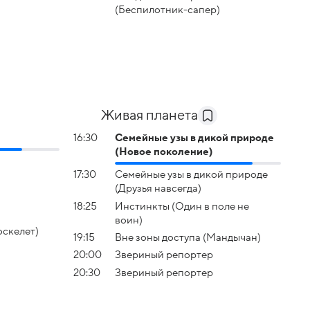
(Беспилотник-сапер)
Живая планета
16:30
Семейные узы в дикой природе
(Новое поколение)
17:30
Семейные узы в дикой природе
(Друзья навсегда)
18:25
Инстинкты (Один в поле не
воин)
оскелет)
19:15
Вне зоны доступа (Мандычан)
20:00
Звериный репортер
20:30
Звериный репортер