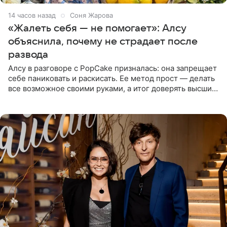
14 часов назад
Соня Жарова
«Жалеть себя — не помогает»: Алсу
объяснила, почему не страдает после
развода
Алсу в разговоре с PopCake призналась: она запрещает
себе паниковать и раскисать. Ее метод прост — делать
все возможное своими руками, а итог доверять высшим
силам. Певица утверждает, что истерики и потеря