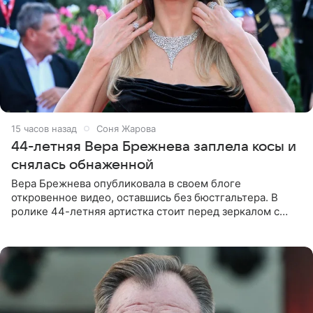
15 часов назад
Соня Жарова
44-летняя Вера Брежнева заплела косы и
снялась обнаженной
Вера Брежнева опубликовала в своем блоге
откровенное видео, оставшись без бюстгальтера. В
ролике 44-летняя артистка стоит перед зеркалом с
обнаженной грудью. Волосы певица собрала в косы и
надела головной убор.