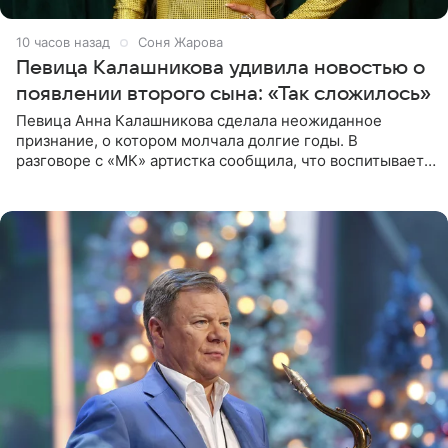
10 часов назад
Соня Жарова
Певица Калашникова удивила новостью о
появлении второго сына: «Так сложилось»
Певица Анна Калашникова сделала неожиданное
признание, о котором молчала долгие годы. В
разговоре с «МК» артистка сообщила, что воспитывает
не одного, а сразу двух сыновей. «На самом деле я
всегда мечтала, что