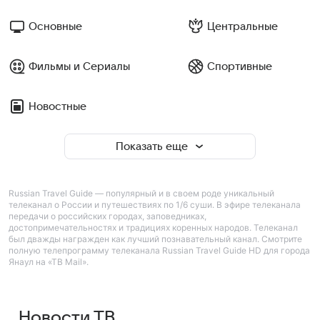
Основные
Центральные
Фильмы и Сериалы
Спортивные
Новостные
Показать еще
Russian Travel Guide — популярный и в своем роде уникальный
телеканал о России и путешествиях по 1/6 суши. В эфире телеканала
передачи о российских городах, заповедниках,
достопримечательностях и традициях коренных народов. Телеканал
был дважды награжден как лучший познавательный канал. Смотрите
полную телепрограмму телеканала Russian Travel Guide HD для города
Янаул на «ТВ Mail».
Новости ТВ