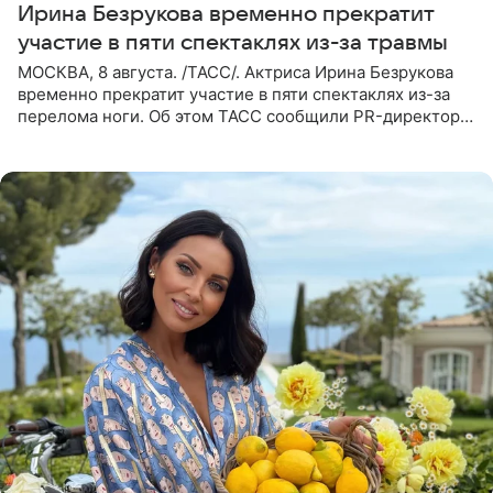
Ирина Безрукова временно прекратит
участие в пяти спектаклях из-за травмы
МОСКВА, 8 августа. /ТАСС/. Актриса Ирина Безрукова
временно прекратит участие в пяти спектаклях из-за
перелома ноги. Об этом ТАСС сообщили PR-директор
артистки Станислав Влайку и пресс-атташе
Московского