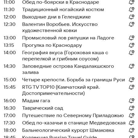
11:00
Обед по-боярски в Краснодаре
11:30
Традиционный ногайский костюм
12:00
Выходные дни в Геленджике
12:30
Валентин Воробьев. Искусство
художественной ковки
13:00
Промысловый лов ряпушки на Ладоге
13:15
Прогулка по Краснодару
14:00
География вкуса (Гороховая каша с
перепелкой и грибным соусом)
14:30
Заповедные острова Кандалакшского
залива
15:00
Четыре крепости. Борьба за границы Руси
15:45
RTG TV TOP10 (Камчатский край.
Достопримечательности)
16:00
Мадам гага
16:30
Таврический сад
17:00
Путешествие по Северному Приладожью
17:30
Обед по-казачьи в станице Медведовская
18:00
Бальнеологический курорт Шмаковка
18:45
Коллекция Russian Travel Guide