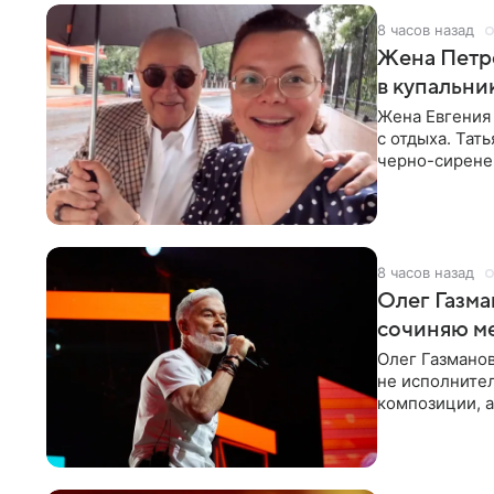
8 часов назад
Жена Петр
в купальни
Жена Евгения
с отдыха. Тат
черно-сиренев
«Татьяна,
8 часов назад
Олег Газма
сочиняю м
Олег Газманов
не исполнител
композиции, а
музыканта,