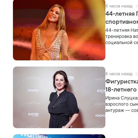
8 часов назад
44-летняя 
спортивно
44-летняя Нат
тренировка во
социальной се
красном
8 часов назад
Фигуристка
18-летнего
Ирина Слуцкая
взрослого сын
антураж — со
фигуристка