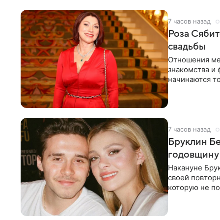
7 часов назад
Роза Сябит
свадьбы
Отношения ме
знакомства и 
начинаются то
многого,
7 часов назад
Бруклин Бе
годовщину
Накануне Бру
своей повтор
которую не по
считает это