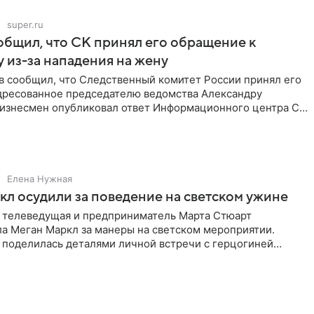
super.ru
бщил, что СК принял его обращение к
 из-за нападения на жену
в сообщил, что Следственный комитет России принял его
дресованное председателю ведомства Александру
Бизнесмен опубликовал ответ Информационного центра СК
е. В
Елена Нужная
л осудили за поведение на светском ужине
 телеведущая и предприниматель Марта Стюарт
ла Меган Маркл за манеры на светском мероприятии.
 поделилась деталями личной встречи с герцогиней
ишет PageSix. По