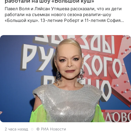
работали на шоу «Большой куш»
Павел Воля и Ляйсан Утяшева рассказали, что их дети
работали на съемках нового сезона реалити-шоу
«Большой куш». 13-летние Роберт и 11-летняя София
отправились вместе с родителями в Таиланд и успели
поработать
2 часа назад
© РИА Новости