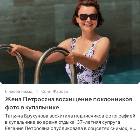
6 часов назад
Соня Жарова
Жена Петросяна восхищение поклонников
фото в купальнике
Татьяна Брухунова восхитила подписчиков фотографией
в купальнике во время отдыха. 37-летняя супруга
Евгения Петросяна опубликовала в соцсетях снимок, на
котором позирует у бассейна в белоснежном монокини