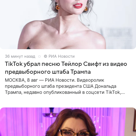
36 минут назад
© РИА Новости
TikTok убрал песню Тейлор Свифт из видео
предвыборного штаба Трампа
МОСКВА, 8 авг — РИА Новости. Видеоролик
предвыборного штаба президента США Дональда
Трампа, недавно опубликованный в соцсети TikTok,
остался без звуковой дорожки в виде песни August
(«Август») американской