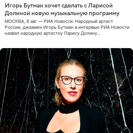
Игорь Бутман хочет сделать с Ларисой
Долиной новую музыкальную программу
МОСКВА, 8 авг — РИА Новости. Народный артист
России, джазмен Игорь Бутман в интервью РИА Новости
назвал народную артистку Ларису Долину
великолепной певицей и рассказал о желании сделать с
ней новую совместную