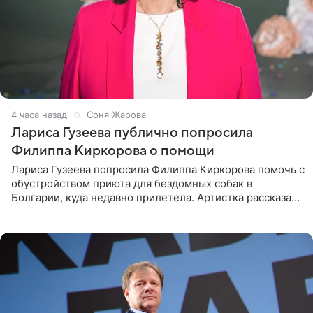
4 часа назад
Соня Жарова
Лариса Гузеева публично попросила
Филиппа Киркорова о помощи
Лариса Гузеева попросила Филиппа Киркорова помочь с
обустройством приюта для бездомных собак в
Болгарии, куда недавно прилетела. Артистка рассказала
о местных волонтерах, которые временно забирают
животных к