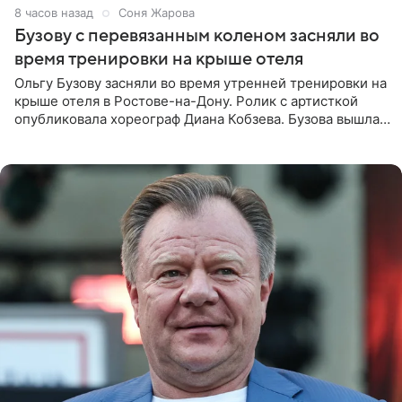
8 часов назад
Соня Жарова
Бузову с перевязанным коленом засняли во
время тренировки на крыше отеля
Ольгу Бузову засняли во время утренней тренировки на
крыше отеля в Ростове-на-Дону. Ролик с артисткой
опубликовала хореограф Диана Кобзева. Бузова вышла
на занятие спортом в 32-градусную жару ранним утром,