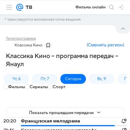
Фильмы онлайн
* транслируется московская сетка вещания
Телепрограмма
(
Сменить регион
)
Классика Кино
Классика Кино – программа передач –
Янаул
Чт, 6
Пт, 7
Сегодня
Вс, 9
Пн,
Фильмы
Сериалы
Спорт
Показать прошедшие передачи
20:20
Французская мелодрама