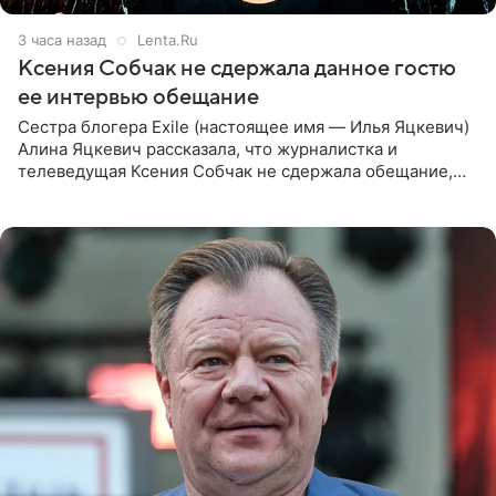
3 часа назад
Lenta.Ru
Ксения Собчак не сдержала данное гостю
ее интервью обещание
Сестра блогера Exile (настоящее имя — Илья Яцкевич)
Алина Яцкевич рассказала, что журналистка и
телеведущая Ксения Собчак не сдержала обещание,
которое дала ему во время интервью с ним. Об этом она
заявила в