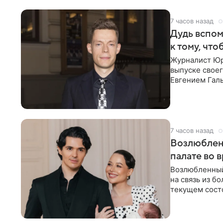
7 часов назад
Дудь вспом
к тому, чт
Журналист Юр
выпуске своег
Евгением Гал
бронхиальной
7 часов назад
Возлюблен
палате во 
Возлюбленный
на связь из б
текущем состо
химиотерапии 