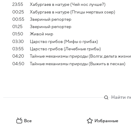
23:55
Хабургаев в натуре (Чей нос лучше?)
00:25
Хабургаев в натуре (Птицы мертвых озер)
00:55
Звериный репортер
01:25
Звериный репортер
01:50
Живой мир
03:30
Царство грибов (Мифы о грибах)
03:55
Царство грибов (Лечебные грибы)
04:20
Тайные механизмы природы (Волга: дельта жизни
04:50
Тайные механизмы природы (Выжить в песках)
Все
Избранные