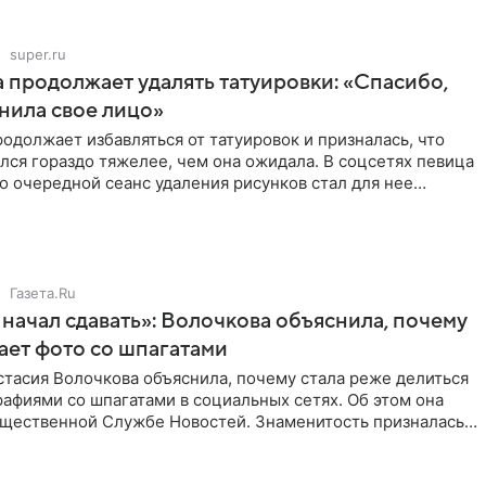
super.ru
 продолжает удалять татуировки: «Спасибо,
анила свое лицо»
одолжает избавляться от татуировок и призналась, что
лся гораздо тяжелее, чем она ожидала. В соцсетях певица
то очередной сеанс удаления рисунков стал для нее
Газета.Ru
начал сдавать»: Волочкова объяснила, почему
ает фото со шпагатами
тасия Волочкова объяснила, почему стала реже делиться
афиями со шпагатами в социальных сетях. Об этом она
бщественной Службе Новостей. Знаменитость призналась,