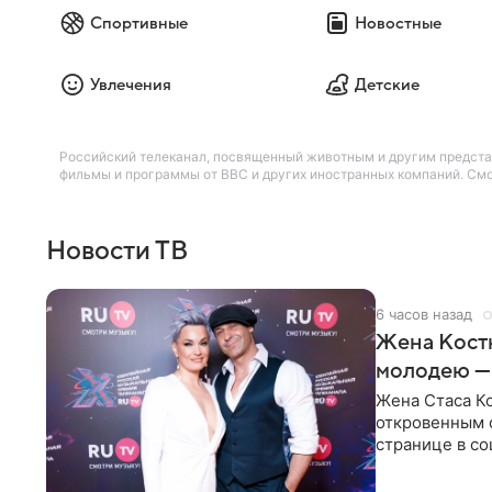
Спортивные
Новостные
Увлечения
Детские
Российский телеканал, посвященный животным и другим предста
фильмы и программы от BBC и других иностранных компаний. Смо
Новости ТВ
6 часов назад
Жена Кост
молодею —
Жена Стаса К
откровенным 
странице в со
время отпуска