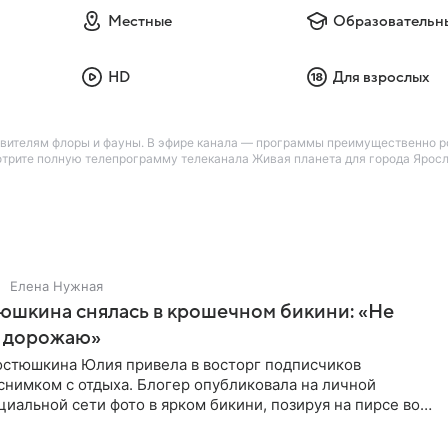
Местные
Образовательн
HD
Для взрослых
вителям флоры и фауны. В эфире канала — программы преимущественно р
трите полную телепрограмму телеканала Живая планета для города Яросла
Елена Нужная
юшкина снялась в крошечном бикини: «Не
 дорожаю»
остюшкина Юлия привела в восторг подписчиков
снимком с отдыха. Блогер опубликовала на личной
циальной сети фото в ярком бикини, позируя на пирсе во
 в Турции,