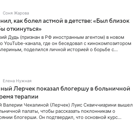
Соня Жарова
нил, как болел астмой в детстве: «Был близок
обы откинуться»
ий Дудь (признан в РФ иностранным агентом) в новом
о YouTube-канала, где он беседовал с кинокомпозитором
ьпериным, поделился личной историей о борьбе с
 астмой в
Елена Нужная
ный Лерчек показал блогершу в больничной
время терапии
 Валерии Чекалиной (Лерчек) Луис Сквиччиарини вышел
ольничной палаты, чтобы рассказать поклонникам о
янии блогерши. Он подтвердил, что основной курс
позади, но