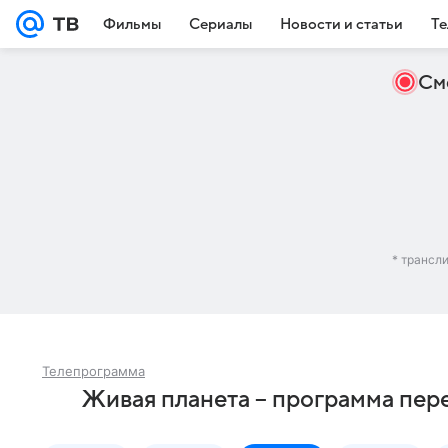
Фильмы
Сериалы
Новости и статьи
Те
См
* трансл
Телепрограмма
Живая планета – программа пере