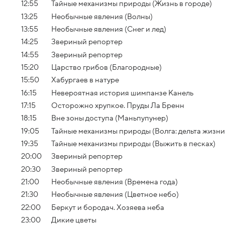
12:55
Тайные механизмы природы (Жизнь в городе)
13:25
Необычные явления (Волны)
13:55
Необычные явления (Снег и лед)
14:25
Звериный репортер
14:55
Звериный репортер
15:20
Царство грибов (Благородные)
15:50
Хабургаев в натуре
16:15
Невероятная история шимпанзе Канель
17:15
Осторожно хрупкое. Пруды Ла Бренн
18:15
Вне зоны доступа (Маньпупунер)
19:05
Тайные механизмы природы (Волга: дельта жизни
19:35
Тайные механизмы природы (Выжить в песках)
20:00
Звериный репортер
20:30
Звериный репортер
21:00
Необычные явления (Времена года)
21:30
Необычные явления (Цветное небо)
22:00
Беркут и бородач. Хозяева неба
23:00
Дикие цветы