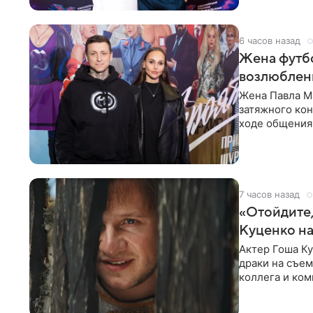
6 часов назад
Жена футбо
возлюбленн
Жена Павла Ма
затяжного ко
ходе общения 
раньше судил 
7 часов назад
«Отойдите,
Куценко на
Актер Гоша Ку
драки на съем
коллега и ком