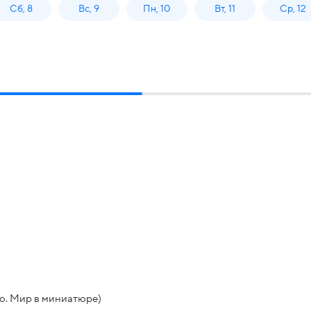
Сб, 8
Вс, 9
Пн, 10
Вт, 11
Ср, 12
о. Мир в миниатюре)