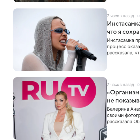
7 часов назад
Инстасамка
что я сохр
Инстасамка пр
процесс оказа
рассказала, ч
«ужасно
7 часов назад
«Организм 
не показыв
Балерина Анас
своими фотогр
рассказала О
что на