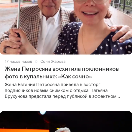
17 часов назад
Соня Жарова
Жена Петросяна восхитила поклонников
фото в купальнике: «Как сочно»
Жена Евгения Петросяна привела в восторг
подписчиков новым снимком с отдыха. Татьяна
Брухунова предстала перед публикой в эффектном
черно-сиреневом монокини, позируя прямо в бассейне.
«Ох, как сочно», «Татьяна,