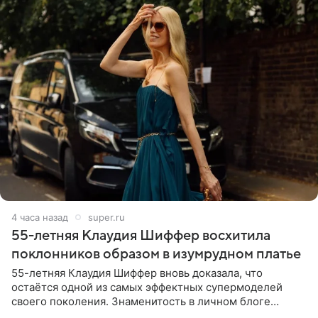
4 часа назад
super.ru
55-летняя Клаудия Шиффер восхитила
поклонников образом в изумрудном платье
55-летняя Клаудия Шиффер вновь доказала, что
остаётся одной из самых эффектных супермоделей
своего поколения. Знаменитость в личном блоге
поделилась фотографиями с недавней свадьбы, где