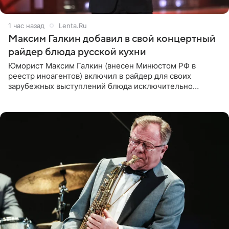
1 час назад
Lenta.Ru
Максим Галкин добавил в свой концертный
райдер блюда русской кухни
Юморист Максим Галкин (внесен Минюстом РФ в
реестр иноагентов) включил в райдер для своих
зарубежных выступлений блюда исключительно
русской кухни. Об этом сообщает РИА Новости.
Согласно документу, в гримерную