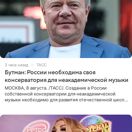
3 часа назад
ТАСС
Бутман: России необходима своя
консерватория для неакадемической музыки
МОСКВА, 8 августа. /ТАСС/. Создание в России
собственной консерватории для неакадемической
музыки необходимо для развития отечественной школы
джаза, рока и поп-музыки, а также подготовки
исполнителей мирового