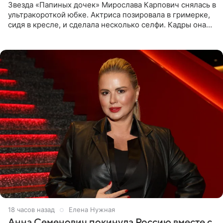
Звезда «Папиных дочек» Мирослава Карпович снялась в
ультракороткой юбке. Актриса позировала в гримерке,
сидя в кресле, и сделала несколько селфи. Кадры она
опубликовала на личной странице в социальной сети.
18 часов назад
Елена Нужная
Анна Семенович покинула Россию вместе с