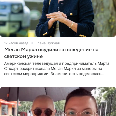
17 часов назад
Елена Нужная
Меган Маркл осудили за поведение на
светском ужине
Американская телеведущая и предприниматель Марта
Стюарт раскритиковала Меган Маркл за манеры на
светском мероприятии. Знаменитость поделилась
деталями личной встречи с герцогиней Сассекской,
пишет PageSix. По