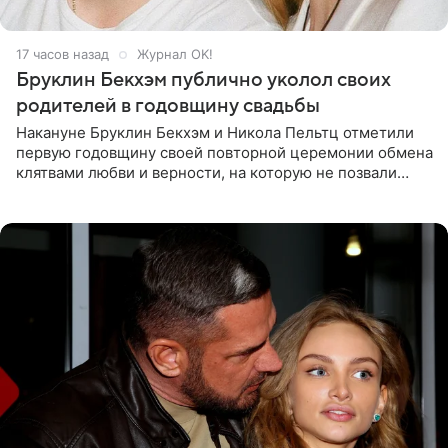
17 часов назад
Журнал OK!
Бруклин Бекхэм публично уколол своих
родителей в годовщину свадьбы
Накануне Бруклин Бекхэм и Никола Пельтц отметили
первую годовщину своей повторной церемонии обмена
клятвами любви и верности, на которую не позвали
никого из клана Бекхэм. По словам инсайдеров, пара
считает это