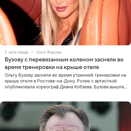
2 часа назад
Соня Жарова
Бузову с перевязанным коленом засняли во
время тренировки на крыше отеля
Ольгу Бузову засняли во время утренней тренировки на
крыше отеля в Ростове-на-Дону. Ролик с артисткой
опубликовала хореограф Диана Кобзева. Бузова вышла
на занятие спортом в 32-градусную жару ранним утром,