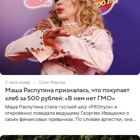
3 часа назад
Соня Жарова
Маша Распутина призналась, что покупает
хлеб за 500 рублей: «В нем нет ГМО»
Маша Распутина стала гостьей шоу «PROпуск» и
откровенно поведала ведущему Георгию Иващенко о
своих финансовых привычках. По словам артистки, она
давно перестала следить за тратами и может позволить
себе жить,