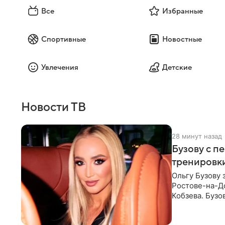
Все
Избранные
Спортивные
Новостные
Увлечения
Детские
Новости ТВ
28 минут назад
Бузову с п
тренировки
Ольгу Бузову 
Ростове-на-До
Кобзева. Бузо
утром,