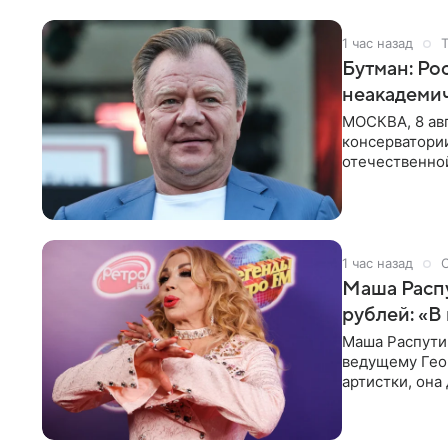
1 час назад
Бутман: Ро
неакадеми
МОСКВА, 8 авг
консерватори
отечественной
исполнителей
1 час назад
Маша Распу
рублей: «В
Маша Распути
ведущему Гео
артистки, она
себе жить,