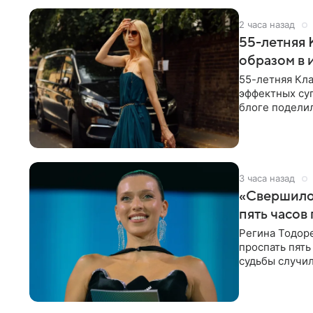
2 часа назад
55-летняя
образом в 
55-летняя Кла
эффектных су
блоге поделил
роли гостьи,
3 часа назад
«Свершилос
пять часов
Регина Тодоре
проспать пять
судьбы случил
ребенком. Ар