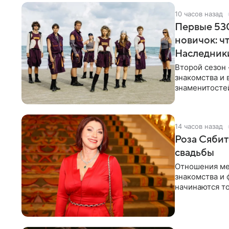
10 часов назад
Первые 530
новичок: ч
Наследник
Второй сезон 
знакомства и 
знаменитостей
несколько дне
14 часов назад
Роза Сябит
свадьбы
Отношения ме
знакомства и 
начинаются то
многого,