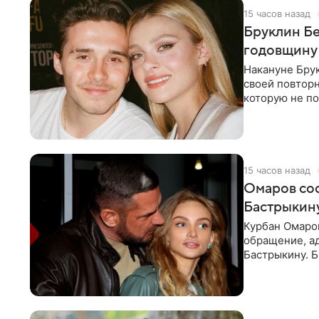
15 часов назад
Бруклин Бе
годовщину
Накануне Бру
своей повтор
которую не по
считает это
15 часов назад
Омаров соо
Бастрыкину
Курбан Омаро
обращение, а
Бастрыкину. 
в личном блог