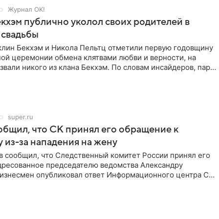
Журнал OK!
кхэм публично уколол своих родителей в
 свадьбы
клин Бекхэм и Никола Пельтц отметили первую годовщину
ной церемонии обмена клятвами любви и верности, на
звали никого из клана Бекхэм. По словам инсайдеров, пара
super.ru
бщил, что СК принял его обращение к
 из-за нападения на жену
в сообщил, что Следственный комитет России принял его
дресованное председателю ведомства Александру
Бизнесмен опубликовал ответ Информационного центра СК
е. В