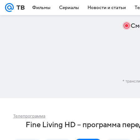
Фильмы
Сериалы
Новости и статьи
Те
См
* трансл
Телепрограмма
Fine Living HD – программа пере