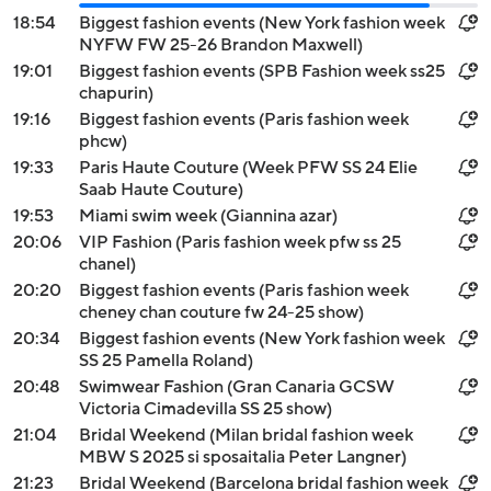
18:54
Biggest fashion events (New York fashion week
NYFW FW 25-26 Brandon Maxwell)
19:01
Biggest fashion events (SPB Fashion week ss25
chapurin)
19:16
Biggest fashion events (Paris fashion week
phcw)
19:33
Paris Haute Couture (Week PFW SS 24 Elie
Saab Haute Couture)
19:53
Miami swim week (Giannina azar)
20:06
VIP Fashion (Paris fashion week pfw ss 25
chanel)
20:20
Biggest fashion events (Paris fashion week
cheney chan couture fw 24-25 show)
20:34
Biggest fashion events (New York fashion week
SS 25 Pamella Roland)
20:48
Swimwear Fashion (Gran Canaria GCSW
Victoria Cimadevilla SS 25 show)
21:04
Bridal Weekend (Milan bridal fashion week
MBW S 2025 si sposaitalia Peter Langner)
21:23
Bridal Weekend (Barcelona bridal fashion week