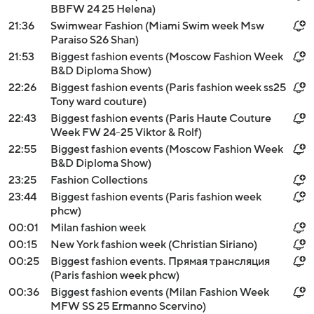
BBFW 24 25 Helena)
21:36
Swimwear Fashion (Miami Swim week Msw
Paraiso S26 Shan)
21:53
Biggest fashion events (Moscow Fashion Week
B&D Diploma Show)
22:26
Biggest fashion events (Paris fashion week ss25
Tony ward couture)
22:43
Biggest fashion events (Paris Haute Couture
Week FW 24-25 Viktor & Rolf)
22:55
Biggest fashion events (Moscow Fashion Week
B&D Diploma Show)
23:25
Fashion Collections
23:44
Biggest fashion events (Paris fashion week
phcw)
00:01
Milan fashion week
00:15
New York fashion week (Christian Siriano)
00:25
Biggest fashion events. Прямая трансляция
(Paris fashion week phcw)
00:36
Biggest fashion events (Milan Fashion Week
MFW SS 25 Ermanno Scervino)