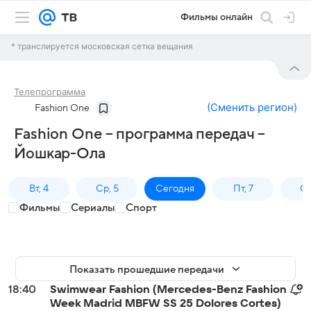
Фильмы онлайн
* транслируется московская сетка вещания
Телепрограмма
(
Сменить регион
)
Fashion One
Fashion One – программа передач –
Йошкар-Ола
Вт, 4
Ср, 5
Сегодня
Пт, 7
Сб
Фильмы
Сериалы
Спорт
Показать прошедшие передачи
18:40
Swimwear Fashion (Mercedes-Benz Fashion
Week Madrid MBFW SS 25 Dolores Cortes)