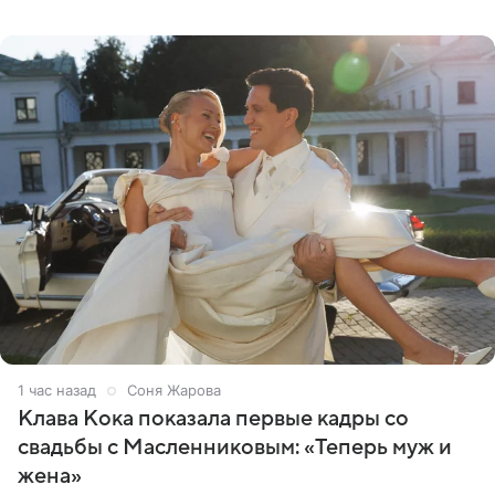
группы «Руки Вверх!» Сергея Жукова предстала перед
публикой с
1 час назад
Соня Жарова
Клава Кока показала первые кадры со
свадьбы с Масленниковым: «Теперь муж и
жена»