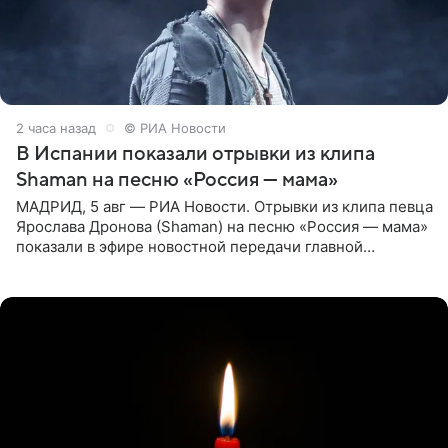
2 часа назад
© РИА Новости
В Испании показали отрывки из клипа
Shaman на песню «Россия — мама»
МАДРИД, 5 авг — РИА Новости. Отрывки из клипа певца
Ярослава Дронова (Shaman) на песню «Россия — мама»
показали в эфире новостной передачи главной
государственной телерадиовещательной корпорации
Испании RTVE.