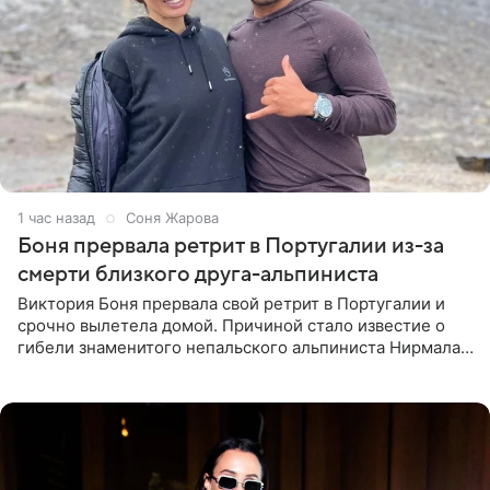
1 час назад
Соня Жарова
Боня прервала ретрит в Португалии из-за
смерти близкого друга-альпиниста
Виктория Боня прервала свой ретрит в Португалии и
срочно вылетела домой. Причиной стало известие о
гибели знаменитого непальского альпиниста Нирмала
«Нимса» Пурджи, которого модель называла своим
близким другом