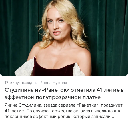
17 минут назад
Елена Нужная
Студилина из «Ранеток» отметила 41-летие в
эффектном полупрозрачном платье
Янина Студилина, звезда сериала «Ранетки», празднует
41-летие. По случаю торжества актриса выложила для
поклонников эффектный ролик, который записали
прошлой ночью. В кадре артистка предстала в
вечернем