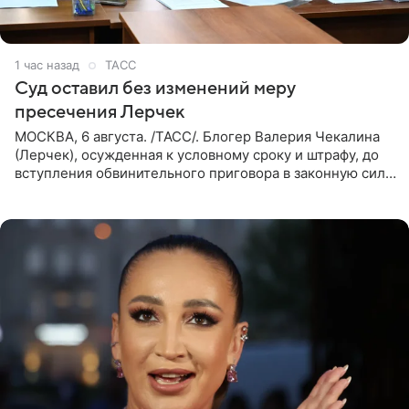
1 час назад
ТАСС
Суд оставил без изменений меру
пресечения Лерчек
МОСКВА, 6 августа. /ТАСС/. Блогер Валерия Чекалина
(Лерчек), осужденная к условному сроку и штрафу, до
вступления обвинительного приговора в законную силу
будет находиться под запретом определенных
действий. Об