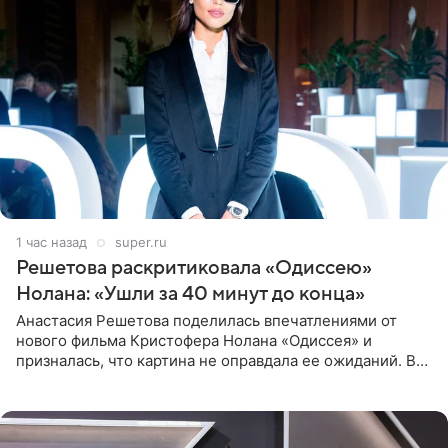
1 час назад
super.ru
Решетова раскритиковала «Одиссею»
Нолана: «Ушли за 40 минут до конца»
Анастасия Решетова поделилась впечатлениями от
нового фильма Кристофера Нолана «Одиссея» и
призналась, что картина не оправдала ее ожиданий. В
личном блоге модель рассказала, что они с компанией
не стали