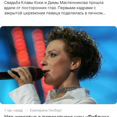
Свадьба Клавы Коки и Димы Масленникова прошла
вдали от посторонних глаз. Первыми кадрами с
закрытой церемонии певица поделилась в личном
блоге. Артистка выложила серию свадебных снимков и
оставила лаконичную
1 час назад
Екатерина Генберг
Что известно о перезапуске шоу «Фабрика