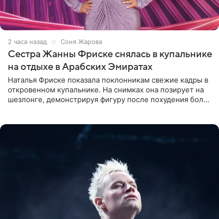
2 часа назад
Соня Жарова
Сестра Жанны Фриске снялась в купальнике
на отдыхе в Арабских Эмиратах
Наталья Фриске показала поклонникам свежие кадры в
откровенном купальнике. На снимках она позирует на
шезлонге, демонстрируя фигуру после похудения более
чем на десять килограммов. В подписи к посту