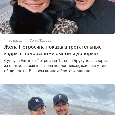
1 час назад
Соня Жарова
Жена Петросяна показала трогательные
кадры с подросшими сыном и дочерью
Супруга Евгения Петросяна Татьяна Брухунова впервые
за долгое время показала поклонникам, как растут их
общие дети. В своем личном блоге женщина
опубликовала редкие кадры с шестилетним сыном
Ваганом и