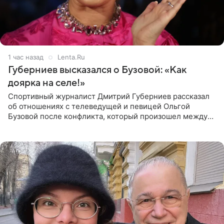
1 час назад
Lenta.Ru
Губерниев высказался о Бузовой: «Как
доярка на селе!»
Спортивный журналист Дмитрий Губерниев рассказал
об отношениях с телеведущей и певицей Ольгой
Бузовой после конфликта, который произошел между
ними в 2021 году в прямом эфире канала «Матч ТВ». В
разговоре с