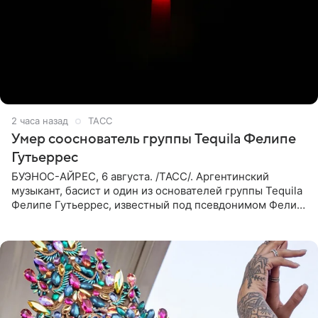
2 часа назад
ТАСС
Умер сооснователь группы Tequila Фелипе
Гутьеррес
БУЭНОС-АЙРЕС, 6 августа. /ТАСС/. Аргентинский
музыкант, басист и один из основателей группы Tequila
Фелипе Гутьеррес, известный под псевдонимом Фелипе
Липе, умер на 69-м году жизни. Об этом сообщил его
бывший