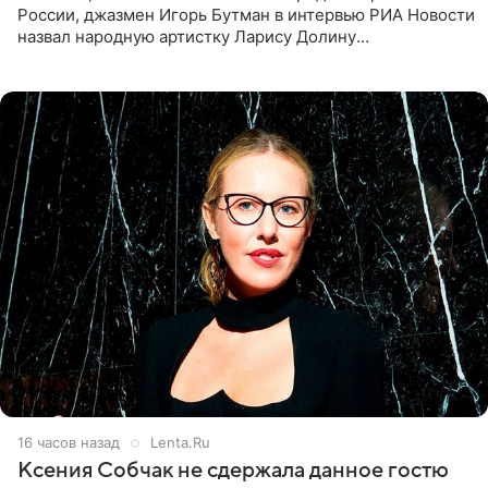
России, джазмен Игорь Бутман в интервью РИА Новости
назвал народную артистку Ларису Долину
великолепной певицей и рассказал о желании сделать с
ней новую совместную
16 часов назад
Lenta.Ru
Ксения Собчак не сдержала данное гостю