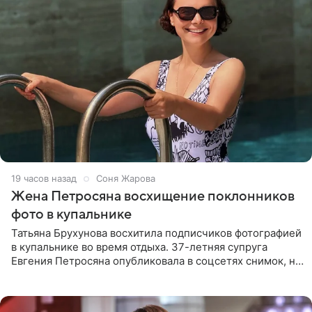
19 часов назад
Соня Жарова
Жена Петросяна восхищение поклонников
фото в купальнике
Татьяна Брухунова восхитила подписчиков фотографией
в купальнике во время отдыха. 37-летняя супруга
Евгения Петросяна опубликовала в соцсетях снимок, на
котором позирует у бассейна в белоснежном монокини
с