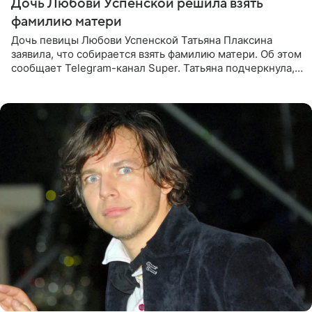
Дочь Любови Успенской решила взять
фамилию матери
Дочь певицы Любови Успенской Татьяна Плаксина
заявила, что собирается взять фамилию матери. Об этом
сообщает Telegram-канал Super. Татьяна подчеркнула,
что приняла решение о смене фамилии, поскольку
именно от