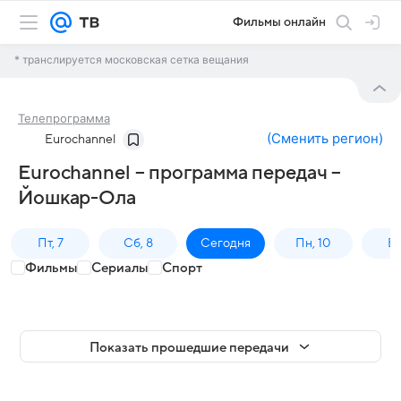
Фильмы онлайн
* транслируется московская сетка вещания
Телепрограмма
(
Сменить регион
)
Eurochannel
Eurochannel – программа передач –
Йошкар-Ола
Пт, 7
Сб, 8
Сегодня
Пн, 10
Вт,
Фильмы
Сериалы
Спорт
Показать прошедшие передачи