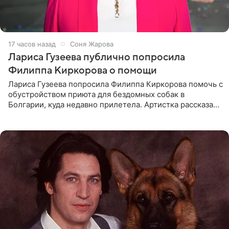
17 часов назад
Соня Жарова
Лариса Гузеева публично попросила
Филиппа Киркорова о помощи
Лариса Гузеева попросила Филиппа Киркорова помочь с
обустройством приюта для бездомных собак в
Болгарии, куда недавно прилетела. Артистка рассказала
о местных волонтерах, которые временно забирают
животных к