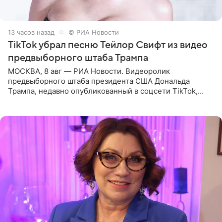
13 часов назад
© РИА Новости
TikTok убрал песню Тейлор Свифт из видео
предвыборного штаба Трампа
МОСКВА, 8 авг — РИА Новости. Видеоролик
предвыборного штаба президента США Дональда
Трампа, недавно опубликованный в соцсети TikTok,
остался без звуковой дорожки в виде песни August
(«Август») американской