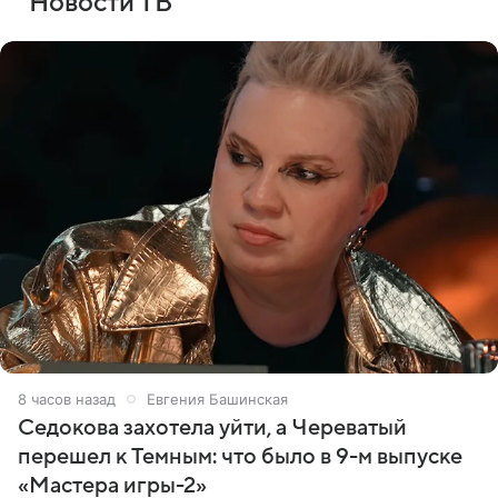
Новости ТВ
8 часов назад
Евгения Башинская
Седокова захотела уйти, а Череватый
перешел к Темным: что было в 9-м выпуске
«Мастера игры-2»