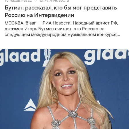
16 часов назад
© РИА Новости
Бутман рассказал, кто бы мог представить
Россию на Интервидении
МОСКВА, 8 авг — РИА Новости. Народный артист РФ,
джазмен Игорь Бутман считает, что Россию на
следующем международном музыкальном конкурсе
«Интервидение» могла бы представить молодая певица
Варвара Убель, так