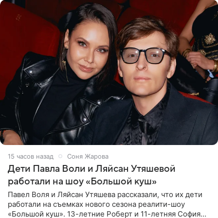
15 часов назад
Соня Жарова
Дети Павла Воли и Ляйсан Утяшевой
работали на шоу «Большой куш»
Павел Воля и Ляйсан Утяшева рассказали, что их дети
работали на съемках нового сезона реалити-шоу
«Большой куш». 13-летние Роберт и 11-летняя София