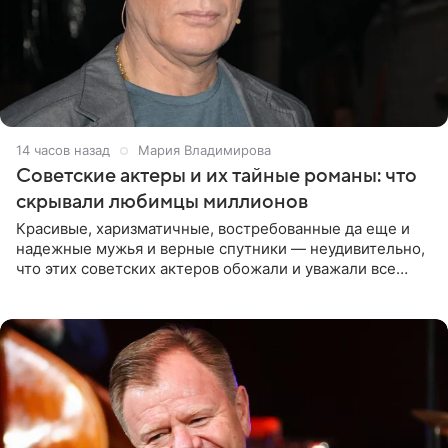
14 часов назад
Мария Владимирова
Советские актеры и их тайные романы: что
скрывали любимцы миллионов
Красивые, харизматичные, востребованные да еще и
надежные мужья и верные спутники — неудивительно,
что этих советских актеров обожали и уважали все
женщины большой страны, и наверняка не раз ставили
их в