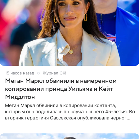
15 часов назад
Журнал OK!
Меган Маркл обвинили в намеренном
копировании принца Уильяма и Кейт
Миддлтон
Меган Маркл обвинили в копировании контента,
которым она поделилась по случаю своего 45-летия. Во
вторник герцогиня Сассекская опубликовала черно-
белую фотографию, на которой она прыгает в бассейн с
воздушными