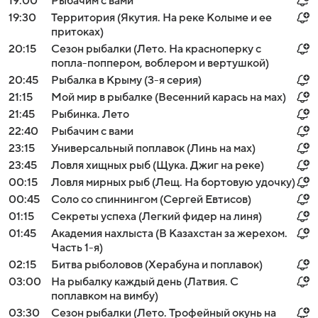
19:00
Рыбачим с вами
19:30
Территория (Якутия. На реке Колыме и ее
притоках)
20:15
Сезон рыбалки (Лето. На красноперку с
попла-поппером, воблером и вертушкой)
20:45
Рыбалка в Крыму (3-я серия)
21:15
Мой мир в рыбалке (Весенний карась на мах)
21:45
Рыбинка. Лето
22:40
Рыбачим с вами
23:15
Универсальный поплавок (Линь на мах)
23:45
Ловля хищных рыб (Щука. Джиг на реке)
00:15
Ловля мирных рыб (Лещ. На бортовую удочку)
00:45
Соло со спиннингом (Сергей Евтисов)
01:15
Секреты успеха (Легкий фидер на линя)
01:45
Академия нахлыста (В Казахстан за жерехом.
Часть 1-я)
02:15
Битва рыболовов (Херабуна и поплавок)
03:00
На рыбалку каждый день (Латвия. С
поплавком на вимбу)
03:30
Сезон рыбалки (Лето. Трофейный окунь на