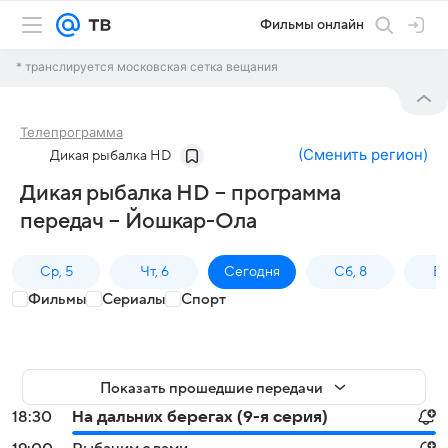
Фильмы онлайн
* транслируется московская сетка вещания
Телепрограмма
(
Сменить регион
)
Дикая рыбалка HD
Дикая рыбалка HD – программа
передач – Йошкар-Ола
Ср, 5
Чт, 6
Сегодня
Сб, 8
Вс
Фильмы
Сериалы
Спорт
Показать прошедшие передачи
18:30
На дальних берегах (9-я серия)