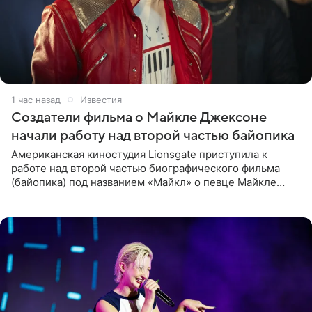
1 час назад
Известия
Создатели фильма о Майкле Джексоне
начали работу над второй частью байопика
Американская киностудия Lionsgate приступила к
работе над второй частью биографического фильма
(байопика) под названием «Майкл» о певце Майкле
Джексоне. Об этом 6 августа сообщил онлайн-ресурс
Deadline