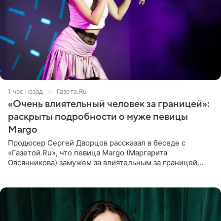
1 час назад
Газета.Ru
«Очень влиятельный человек за границей»:
раскрыты подробности о муже певицы
Margo
Продюсер Сергей Дворцов рассказал в беседе с
«Газетой.Ru», что певица Margo (Маргарита
Овсянникова) замужем за влиятельным за границей
бизнесменом. По словам Дворцова, о браке протеже
Филиппа Киркорова в