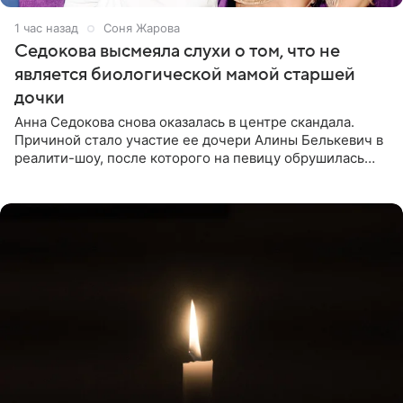
1 час назад
Соня Жарова
Седокова высмеяла слухи о том, что не
является биологической мамой старшей
дочки
Анна Седокова снова оказалась в центре скандала.
Причиной стало участие ее дочери Алины Белькевич в
реалити-шоу, после которого на певицу обрушилась
новая волна агрессии. Хейтеры не ограничились
привычной