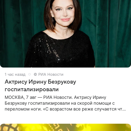
1 час назад
© РИА Новости
Актрису Ирину Безрукову
госпитализировали
МОСКВА, 7 авг — РИА Новости. Актрису Ирину
Безрукову госпитализировали на скорой помощи с
переломом ноги. «С возрастом все реже случается что-
то впервые. Но у меня случилась необычная
“премьера”. Впервые в