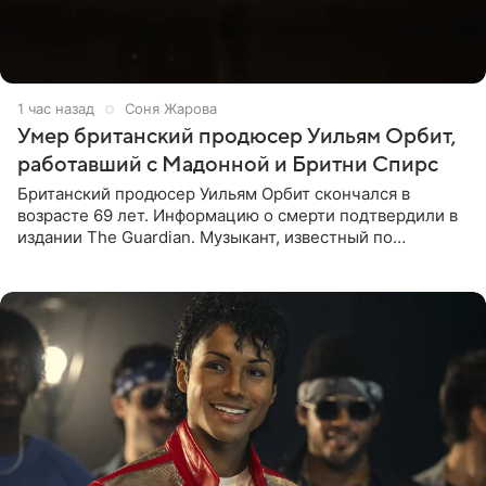
1 час назад
Соня Жарова
Умер британский продюсер Уильям Орбит,
работавший с Мадонной и Бритни Спирс
Британский продюсер Уильям Орбит скончался в
возрасте 69 лет. Информацию о смерти подтвердили в
издании The Guardian. Музыкант, известный по
сотрудничеству с Мадонной, Бритни Спирс и
коллективами Blur и U2,