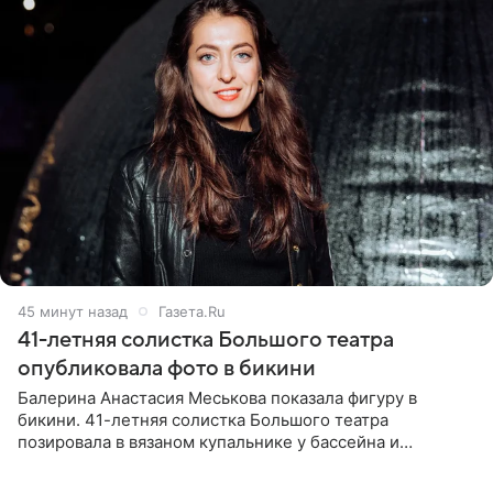
45 минут назад
Газета.Ru
41-летняя солистка Большого театра
опубликовала фото в бикини
Балерина Анастасия Меськова показала фигуру в
бикини. 41-летняя солистка Большого театра
позировала в вязаном купальнике у бассейна и
опубликовала фото в личном блоге. Артистка
поделилась кадрами с отдыха за