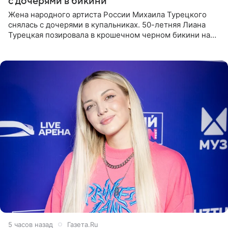
с дочерями в бикини
Жена народного артиста России Михаила Турецкого
снялась с дочерями в купальниках. 50-летняя Лиана
Турецкая позировала в крошечном черном бикини на
пляже в Италии. Ее старшая дочь Сарина для отдыха
выбрала бандо
5 часов назад
Газета.Ru