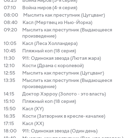
06:25
Война миров (5-я серия)
07:10
Война миров (4-я серия)
08:00
Мыслить как преступник (Цугцванг)
08:40
Касл (Мертвец из Нью-Йорка)
09:20
Мыслить как преступник (Выдающееся
произведение)
10:05
Касл (Леса Холландера)
10:45
Пляжный коп (18 серия)
11:30
911: Одинокая звезда (Лютая жара)
12:10
Кости (Драма с королевой)
12:55
Мыслить как преступник (Цугцванг)
13:35
Мыслить как преступник (Выдающееся
произведение)
14:15
Доктор Хэрроу (Золото - это власть)
15:10
Пляжный коп (18 серия)
15:50
Касл (XY)
16:35
Кости (Затворник в кресле-качалке)
17:15
Касл (XX)
18:00
911: Одинокая звезда (Один день)