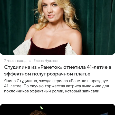
8 часов назад
Елена Нужная
Студилина из «Ранеток» отметила 41-летие в
эффектном полупрозрачном платье
Янина Студилина, звезда сериала «Ранетки», празднует
41-летие. По случаю торжества актриса выложила для
поклонников эффектный ролик, который записали
прошлой ночью. В кадре артистка предстала в
вечернем