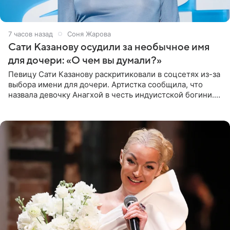
7 часов назад
Соня Жарова
Сати Казанову осудили за необычное имя
для дочери: «О чем вы думали?»
Певицу Сати Казанову раскритиковали в соцсетях из-за
выбора имени для дочери. Артистка сообщила, что
назвала девочку Анагхой в честь индуистской богини.
При этом исполнительница скрывала это имя от
поклонников