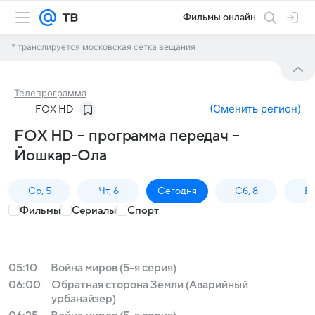
Фильмы онлайн
* транслируется московская сетка вещания
Телепрограмма
(
Сменить регион
)
FOX HD
FOX HD – программа передач –
Йошкар-Ола
Ср, 5
Чт, 6
Сегодня
Сб, 8
Вс
Фильмы
Сериалы
Спорт
05:10
Война миров (5-я серия)
06:00
Обратная сторона Земли (Аварийный
урбанайзер)