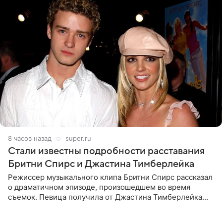
8 часов назад
super.ru
Стали известны подробности расставания
Бритни Спирс и Джастина Тимберлейка
Режиссер музыкального клипа Бритни Спирс рассказал
о драматичном эпизоде, произошедшем во время
съемок. Певица получила от Джастина Тимберлейка
сообщение о расставании прямо на площадке. По
словам постановщика,