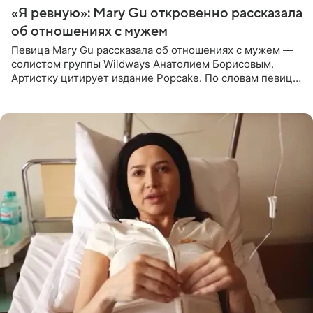
«Я ревную»: Mary Gu откровенно рассказала
об отношениях с мужем
Певица Mary Gu рассказала об отношениях с мужем —
солистом группы Wildways Анатолием Борисовым.
Артистку цитирует издание Popcake. По словам певицы,
залог любви — это принять недостатки другого
человека. Также