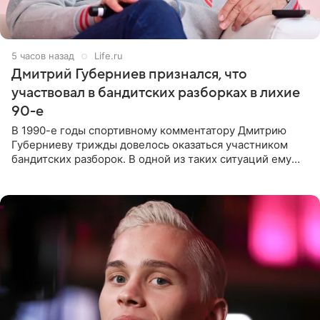
6 часов назад
Life.ru
Дмитрий Губерниев признался, что
участвовал в бандитских разборках в лихие
90-е
В 1990-е годы спортивному комментатору Дмитрию
Губерниеву трижды довелось оказаться участником
бандитских разборок. В одной из таких ситуаций ему
выдали тяжелый предмет и приказали вступить в драку,
однако он