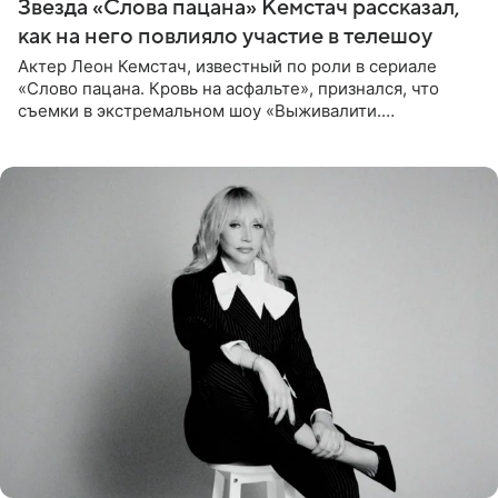
Звезда «Слова пацана» Кемстач рассказал,
как на него повлияло участие в телешоу
Актер Леон Кемстач, известный по роли в сериале
«Слово пацана. Кровь на асфальте», признался, что
съемки в экстремальном шоу «Выживалити.
Наследники» кардинально повлияли на его образ жизни.
Подробностями он