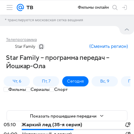
Фильмы онлайн
* транслируется московская сетка вещания
Телепрограмма
(
Сменить регион
)
Star Family
Star Family – программа передач –
Йошкар-Ола
Чт, 6
Пт, 7
Сегодня
Вс, 9
Пн,
Фильмы
Сериалы
Спорт
Показать прошедшие передачи
05:10
Жаркий лед (35-я серия)