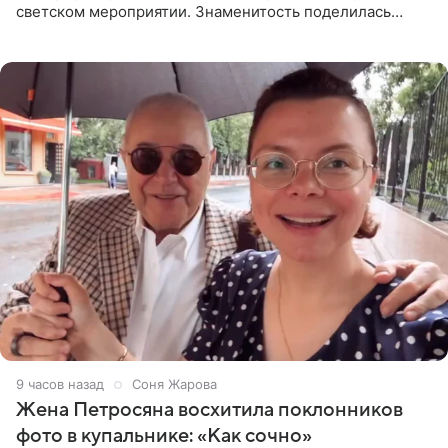
светском мероприятии. Знаменитость поделилась
деталями личной встречи с герцогиней Сассекской,
пишет PageSix. По
9 часов назад
Соня Жарова
Жена Петросяна восхитила поклонников
фото в купальнике: «Как сочно»