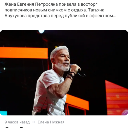
Жена Евгения Петросяна привела в восторг
подписчиков новым снимком с отдыха. Татьяна
Брухунова предстала перед публикой в эффектном
черно-сиреневом монокини, позируя прямо в бассейне.
«Ох, как сочно», «Татьяна,
9 часов назад
Елена Нужная