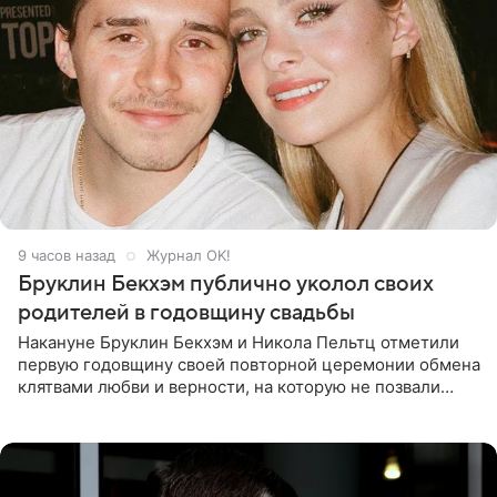
9 часов назад
Журнал OK!
Бруклин Бекхэм публично уколол своих
родителей в годовщину свадьбы
Накануне Бруклин Бекхэм и Никола Пельтц отметили
первую годовщину своей повторной церемонии обмена
клятвами любви и верности, на которую не позвали
никого из клана Бекхэм. По словам инсайдеров, пара
считает это