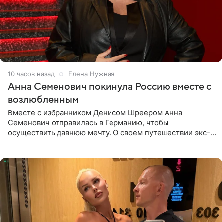
10 часов назад
Елена Нужная
Анна Семенович покинула Россию вместе с
возлюбленным
Вместе с избранником Денисом Шреером Анна
Семенович отправилась в Германию, чтобы
осуществить давнюю мечту. О своем путешествии экс-
солистка «Блестящих» рассказала поклонникам на
личной странице в социальной