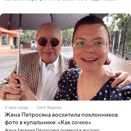
деталями личной встречи с герцогиней Сассекской,
пишет PageSix. По
4 часа назад
Соня Жарова
Жена Петросяна восхитила поклонников
фото в купальнике: «Как сочно»
Жена Евгения Петросяна привела в восторг