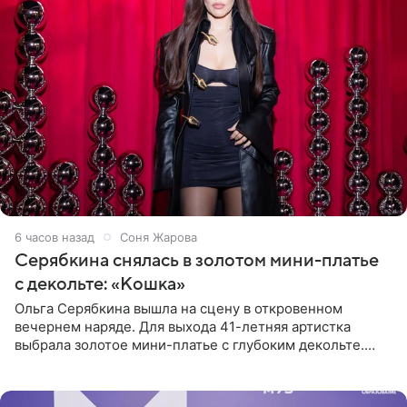
6 часов назад
Соня Жарова
Серябкина снялась в золотом мини-платье
с декольте: «Кошка»
Ольга Серябкина вышла на сцену в откровенном
вечернем наряде. Для выхода 41-летняя артистка
выбрала золотое мини-платье с глубоким декольте.
Дополнением к образу стали бежевые мюли. Стилисты
выпрямили волосы