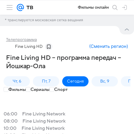
Фильмы онлайн
* транслируется московская сетка вещания
Телепрограмма
(
Сменить регион
)
Fine Living HD
Fine Living HD – программа передач –
Йошкар-Ола
Чт, 6
Пт, 7
Сегодня
Вс, 9
Пн,
Фильмы
Сериалы
Спорт
06:00
Fine Living Network
08:00
Fine Living Network
10:00
Fine Living Network