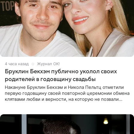
4 часа назад
Журнал OK!
Бруклин Бекхэм публично уколол своих
родителей в годовщину свадьбы
Накануне Бруклин Бекхэм и Никола Пельтц отметили
первую годовщину своей повторной церемонии обмена
клятвами любви и верности, на которую не позвали
никого из клана Бекхэм. По словам инсайдеров, пара
считает это