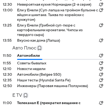
12:30
Невероятная кухня Нормандии (2-я серия)
13:00
Ели у Емели (Суп-лапша на тройном бульоне с
яйцом и шиитаке. Тыква по-корейски с
кунжутом)
13:25
Ели у Емели (Грибной суп-пюре с
картофельными крокетами. Чипсы из
твердого сыра)
13:55
Вкусно как дома (Лапша)
Авто Плюс
11:50
Автомобили
11:55
Советы бывалых
12:10
Новости недели
12:30
Автомобили (Belgee S50)
12:35
Наши тесты (Hyundai Santa Fe)
12:50
Инженеры (Паровая машина Ползунова)
E TV
11:00
Телеканал E (прекратил вещание с