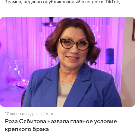
Трампа, недавно опубликованный в соцсети TikTok,
остался без звуковой дорожки в виде песни August
(«Август») американской
17 часов назад
Life.ru
Роза Сябитова назвала главное условие
крепкого брака