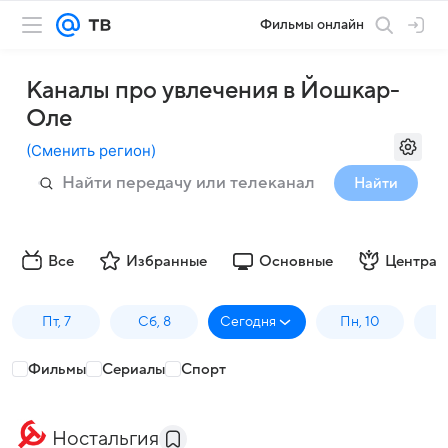
Фильмы онлайн
Каналы про увлечения в Йошкар-
Оле
(
Сменить регион
)
Найти
Все
Избранные
Основные
Централ
Пт, 7
Сб, 8
Сегодня
Пн, 10
В
Фильмы
Сериалы
Спорт
Ностальгия