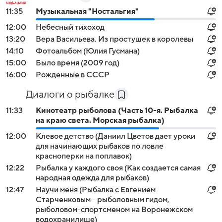
11:35
Музыкальная "Ностальгия"
12:00
Небесный тихоход
13:20
Вера Васильева. Из простушек в королевы
14:10
Фотоальбом (Юлия Гусмана)
15:00
Было время (2009 год)
16:00
Рожденные в СССР
Диалоги о рыбалке
11:33
Кинотеатр рыболова (Часть 10-я. Рыбалка
на краю света. Морская рыбалка)
12:00
Клевое детство (Даниил Цветов дает уроки
для начинающих рыбаков по ловле
красноперки на поплавок)
12:22
Рыбалка у каждого своя (Как создается самая
народная одежда для рыбаков)
12:47
Научи меня (Рыбалка с Евгением
Старченковым - рыболовным гидом,
рыболовом-спортсменом на Воронежском
водохранилище)