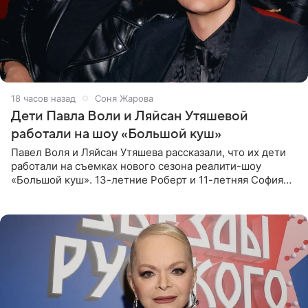
18 часов назад
Соня Жарова
Дети Павла Воли и Ляйсан Утяшевой
работали на шоу «Большой куш»
Павел Воля и Ляйсан Утяшева рассказали, что их дети
работали на съемках нового сезона реалити-шоу
«Большой куш». 13-летние Роберт и 11-летняя София
отправились вместе с родителями в Таиланд и успели
поработать