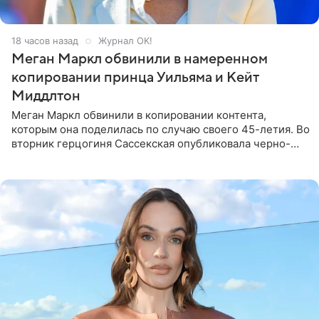
18 часов назад
Журнал OK!
Меган Маркл обвинили в намеренном
копировании принца Уильяма и Кейт
Миддлтон
Меган Маркл обвинили в копировании контента,
которым она поделилась по случаю своего 45-летия. Во
вторник герцогиня Сассекская опубликовала черно-
белую фотографию, на которой она прыгает в бассейн с
воздушными