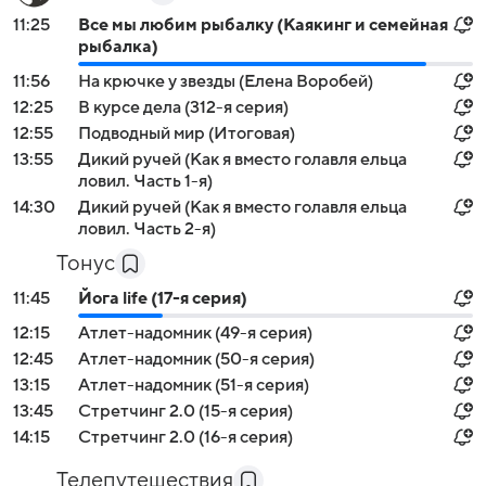
11:25
Все мы любим рыбалку (Каякинг и семейная
рыбалка)
11:56
На крючке у звезды (Елена Воробей)
12:25
В курсе дела (312-я серия)
12:55
Подводный мир (Итоговая)
13:55
Дикий ручей (Как я вместо голавля ельца
ловил. Часть 1-я)
14:30
Дикий ручей (Как я вместо голавля ельца
ловил. Часть 2-я)
Тонус
11:45
Йога life (17-я серия)
12:15
Атлет-надомник (49-я серия)
12:45
Атлет-надомник (50-я серия)
13:15
Атлет-надомник (51-я серия)
13:45
Стретчинг 2.0 (15-я серия)
14:15
Стретчинг 2.0 (16-я серия)
Телепутешествия