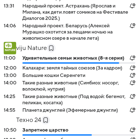
13:31
Народный проект. Астрахань (Ярослав и
Милана, как дети ловят сомиков на Фестивале
Диалогов 2025.)
14:06
Народный проект. Беларусь (Алексей
Мурашко охотится за лещами ночью на
живописном озере в начале лета)
viju Nature
11:00
Удивительные семьи животных (8-я серия)
12:00
Калахари: земля тайных союзов (За кадром)
13:00
Большие кошки Серенгети
14:00
Такие разные животные (Симбиоз: носорг,
волоклюй, нутрия)
14:25
Такие разные животные (Под водой: бегемот,
пеликан, косатка)
14:55
Планета джунглей (Эфемерные джунгли)
Техно 24
10:50
Запретное царство