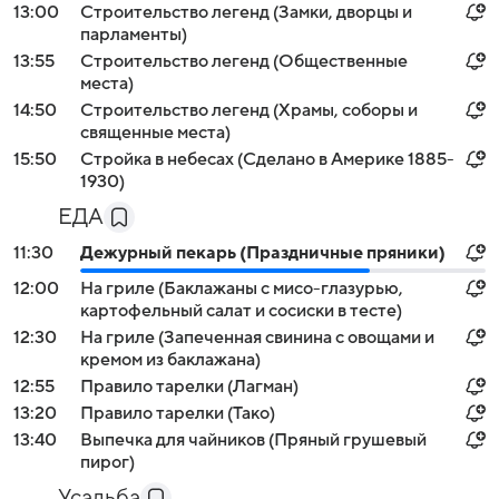
13:00
Строительство легенд (Замки, дворцы и
парламенты)
13:55
Строительство легенд (Общественные
места)
14:50
Строительство легенд (Храмы, соборы и
священные места)
15:50
Стройка в небесах (Сделано в Америке 1885-
1930)
ЕДА
11:30
Дежурный пекарь (Праздничные пряники)
12:00
На гриле (Баклажаны с мисо-глазурью,
картофельный салат и сосиски в тесте)
12:30
На гриле (Запеченная свинина с овощами и
кремом из баклажана)
12:55
Правило тарелки (Лагман)
13:20
Правило тарелки (Тако)
13:40
Выпечка для чайников (Пряный грушевый
пирог)
Усадьба