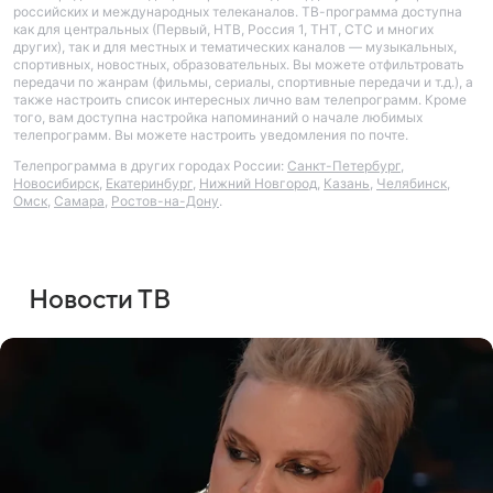
российских и международных телеканалов. ТВ-программа доступна
как для центральных (Первый, НТВ, Россия 1, ТНТ, СТС и многих
других), так и для местных и тематических каналов — музыкальных,
спортивных, новостных, образовательных. Вы можете отфильтровать
передачи по жанрам (фильмы, сериалы, спортивные передачи и т.д.), а
также настроить список интересных лично вам телепрограмм. Кроме
того, вам доступна настройка напоминаний о начале любимых
телепрограмм. Вы можете настроить уведомления по почте.
Телепрограмма в других городах России:
Санкт-Петербург
,
Новосибирск
,
Екатеринбург
,
Нижний Новгород
,
Казань
,
Челябинск
,
Омск
,
Самара
,
Ростов-на-Дону
.
Новости ТВ