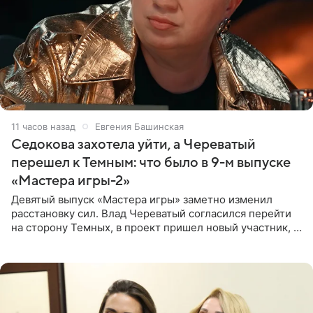
11 часов назад
Евгения Башинская
Седокова захотела уйти, а Череватый
перешел к Темным: что было в 9-м выпуске
«Мастера игры-2»
Девятый выпуск «Мастера игры» заметно изменил
расстановку сил. Влад Череватый согласился перейти
на сторону Темных, в проект пришел новый участник, а
Курбан Омаров и Анна Седокова оказались под таким
давлением.