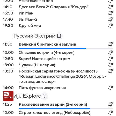
12:30
Азиатский ястреб
14:10
Доспехи Бога 2: Операция "Кондор"
15:50
Ип Ман
17:40
Ип Ман-2
19:30
Другой мир
Русский Экстрим
11:30
Великий британский заплыв
12:00
Опасные встречи (4-я серия)
12:50
Super! Настоящий экстрим
13:00
Чудаки (11-я серия)
13:30
Российская серия гонок на выносливость
"Russian Endurance Challenge 2026". Обзор 3-
го этапа, автоспорт
14:00
Пять фунтов искупления
viju Explore
11:25
Расследование аварий (2-я серия)
12:00
Строительство легенд (Небоскребы)