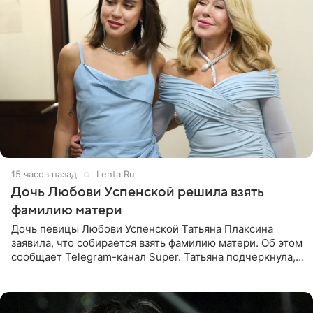
15 часов назад
Lenta.Ru
Дочь Любови Успенской решила взять
фамилию матери
Дочь певицы Любови Успенской Татьяна Плаксина
заявила, что собирается взять фамилию матери. Об этом
сообщает Telegram-канал Super. Татьяна подчеркнула,
что приняла решение о смене фамилии, поскольку
именно от