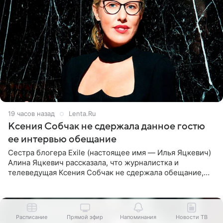
19 часов назад
Lenta.Ru
Ксения Собчак не сдержала данное гостю
ее интервью обещание
Сестра блогера Exile (настоящее имя — Илья Яцкевич)
Алина Яцкевич рассказала, что журналистка и
телеведущая Ксения Собчак не сдержала обещание,
которое дала ему во время интервью с ним. Об этом она
заявила в
Расписание
Прямой эфир
Напоминания
Новости ТВ