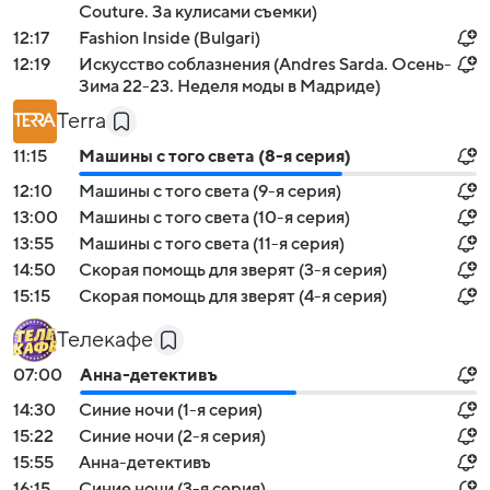
Couture. За кулисами съемки)
12:17
Fashion Inside (Bulgari)
12:19
Искусство соблазнения (Andres Sarda. Осень-
Зима 22-23. Неделя моды в Мадриде)
Terra
11:15
Машины с того света (8-я серия)
12:10
Машины с того света (9-я серия)
13:00
Машины с того света (10-я серия)
13:55
Машины с того света (11-я серия)
14:50
Скорая помощь для зверят (3-я серия)
15:15
Скорая помощь для зверят (4-я серия)
Телекафе
07:00
Анна-детективъ
14:30
Синие ночи (1-я серия)
15:22
Синие ночи (2-я серия)
15:55
Анна-детективъ
16:15
Синие ночи (3-я серия)