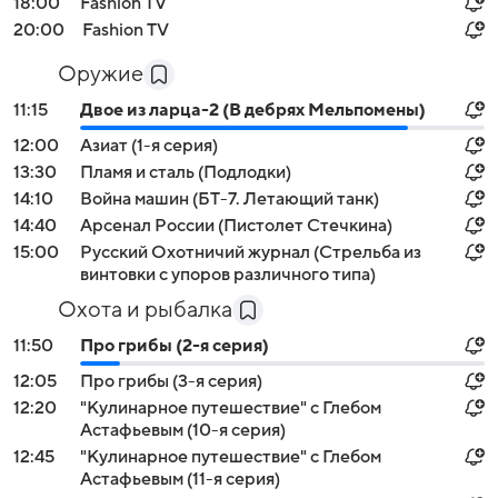
18:00
Fashion TV
20:00
Fashion TV
Оружие
11:15
Двое из ларца-2 (В дебрях Мельпомены)
12:00
Азиат (1-я серия)
13:30
Пламя и сталь (Подлодки)
14:10
Война машин (БТ-7. Летающий танк)
14:40
Арсенал России (Пистолет Стечкина)
15:00
Русский Охотничий журнал (Стрельба из
винтовки с упоров различного типа)
Охота и рыбалка
11:50
Про грибы (2-я серия)
12:05
Про грибы (3-я серия)
12:20
"Кулинарное путешествие" с Глебом
Астафьевым (10-я серия)
12:45
"Кулинарное путешествие" с Глебом
Астафьевым (11-я серия)