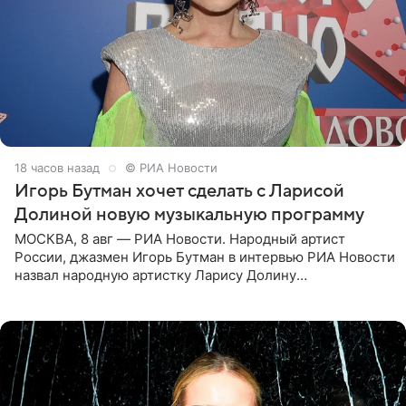
18 часов назад
© РИА Новости
Игорь Бутман хочет сделать с Ларисой
Долиной новую музыкальную программу
МОСКВА, 8 авг — РИА Новости. Народный артист
России, джазмен Игорь Бутман в интервью РИА Новости
назвал народную артистку Ларису Долину
великолепной певицей и рассказал о желании сделать с
ней новую совместную