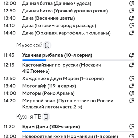
12:00
Дачная битва (Дачные чудеса)
12:50
Дачная битва (Урожай урожаю рознь)
13:40
Дача (Весенние цветы)
14:10
Дача (Готовим огород к рассаде)
14:40
Дача (Орхидея, картофель, тюльпаны)
Мужской
11:45
Удачная рыбалка (10-я серия)
12:15
Кастомайзинг по-русски (Москвич
412.Тюмень)
12:50
Хождение к Двум Морям (1-я серия)
13:40
Мотолайф (119-я серия)
14:00
Моторы (Рено Аркана)
14:20
Мировой вояж (Путешествие по России.
Кольский летом часть 2-я)
Кухня ТВ
11:20
Едим Дома (743-я серия)
12:00
Невероятная кухня Нормандии (1-я серия)