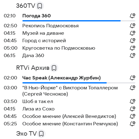
360TV
02:10
Погода 360
02:50
Рекопись Подмосковья
04:15
Музей на диване
04:45
Город с историей
05:00
Кругосветка по Подмосковью
06:15
Дача 360
RTVi Архив
02:00
Час Speak (Александр Журбин)
03:00
"В Нью-Йорке" с Виктором Топаллером
(Сергей Чесноков)
03:50
Шоб я так ел
04:15
Лиза из Сохо
04:45
Особое мнение (Алексей Венедиктов)
05:25
Особое мнение (Константин Ремчуков)
Эхо TV