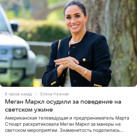
6 часов назад
Елена Нужная
Меган Маркл осудили за поведение на
светском ужине
Американская телеведущая и предприниматель Марта
Стюарт раскритиковала Меган Маркл за манеры на
светском мероприятии. Знаменитость поделилась
деталями личной встречи с герцогиней Сассекской,