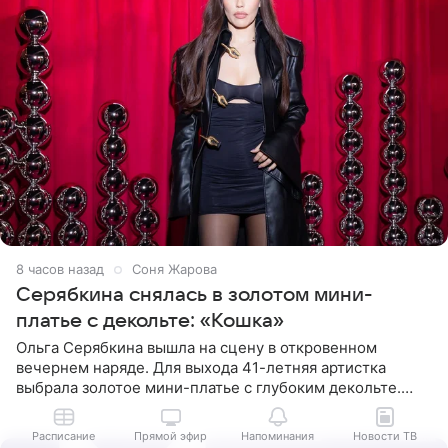
8 часов назад
Соня Жарова
Серябкина снялась в золотом мини-
платье с декольте: «Кошка»
Ольга Серябкина вышла на сцену в откровенном
вечернем наряде. Для выхода 41-летняя артистка
выбрала золотое мини-платье с глубоким декольте.
Дополнением к образу стали бежевые мюли. Стилисты
выпрямили волосы
Расписание
Прямой эфир
Напоминания
Новости ТВ