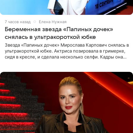
7 часов назад
Елена Нужная
Беременная звезда «Папиных дочек»
снялась в ультракороткой юбке
Звезда «Папиных дочек» Мирослава Карпович снялась в
ультракороткой юбке. Актриса позировала в гримерке,
сидя в кресле, и сделала несколько селфи. Кадры она
опубликовала на личной странице в социальной сети.