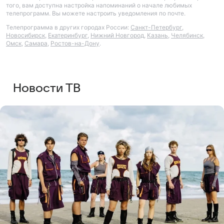
того, вам доступна настройка напоминаний о начале любимых
телепрограмм. Вы можете настроить уведомления по почте.
Телепрограмма в других городах России:
Санкт-Петербург
,
Новосибирск
,
Екатеринбург
,
Нижний Новгород
,
Казань
,
Челябинск
,
Омск
,
Самара
,
Ростов-на-Дону
.
Новости ТВ