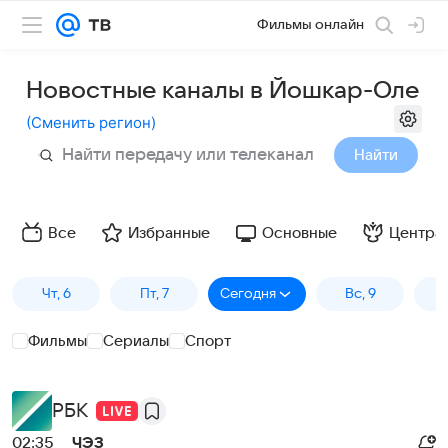
Фильмы онлайн
Новостные каналы в Йошкар-Оле
(
Сменить регион
)
Найти
Все
Избранные
Основные
Центра
Чт, 6
Пт, 7
Сегодня
Вс, 9
П
Фильмы
Сериалы
Спорт
РБК
02:35
ЧЭЗ