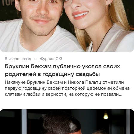
6 часов назад
Журнал OK!
Бруклин Бекхэм публично уколол своих
родителей в годовщину свадьбы
Накануне Бруклин Бекхэм и Никола Пельтц отметили
первую годовщину своей повторной церемонии обмена
клятвами любви и верности, на которую не позвали
никого из клана Бекхэм. По словам инсайдеров, пара
считает это