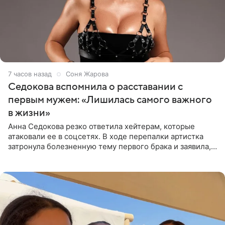
7 часов назад
Соня Жарова
Седокова вспомнила о расставании с
первым мужем: «Лишилась самого важного
в жизни»
Анна Седокова резко ответила хейтерам, которые
атаковали ее в соцсетях. В ходе перепалки артистка
затронула болезненную тему первого брака и заявила,
что чужие судьбы — не ее зона ответственности. От
Валентина