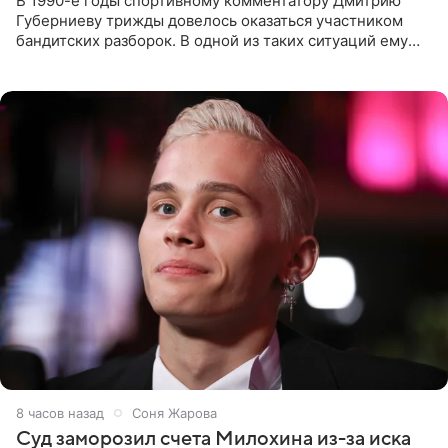
В 1990-е годы спортивному комментатору Дмитрию
Губерниеву трижды довелось оказаться участником
бандитских разборок. В одной из таких ситуаций ему
выдали тяжелый предмет и приказали вступить в драку,
однако он
8 часов назад
Соня Жарова
Суд заморозил счета Милохина из-за иска