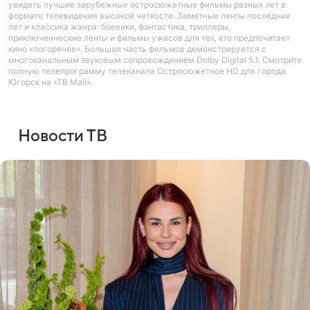
увидеть лучшие зарубежные остросюжетные фильмы разных лет в
формате телевидения высокой четкости. Заметные ленты последних
лет и классика жанра: боевики, фантастика, триллеры,
приключенческие ленты и фильмы ужасов для тех, кто предпочитает
кино «погорячее». Большая часть фильмов демонстрируется с
многоканальным звуковым сопровождением Dolby Digital 5.1. Смотрите
полную телепрограмму телеканала Остросюжетное HD для города
Югорск на «ТВ Mail».
Новости ТВ