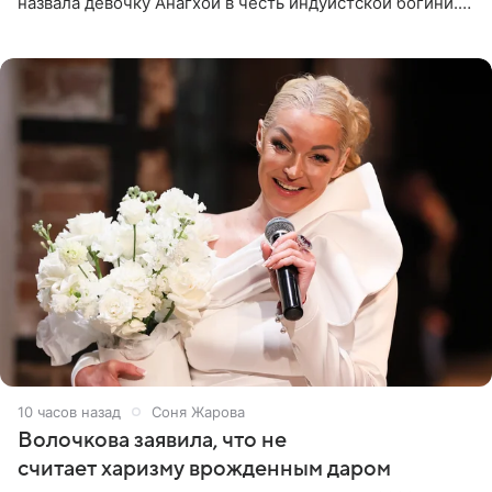
назвала девочку Анагхой в честь индуистской богини.
При этом исполнительница скрывала это имя от
поклонников
10 часов назад
Соня Жарова
Волочкова заявила, что не
считает харизму врожденным даром