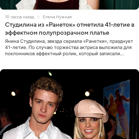
10 часов назад
Елена Нужная
Студилина из «Ранеток» отметила 41-летие в
эффектном полупрозрачном платье
Янина Студилина, звезда сериала «Ранетки», празднует
41-летие. По случаю торжества актриса выложила для
поклонников эффектный ролик, который записали
прошлой ночью. В кадре артистка предстала в
вечернем