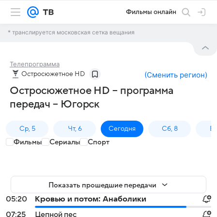
Фильмы онлайн
* транслируется московская сетка вещания
Телепрограмма
Остросюжетное HD
(
Сменить регион
)
Остросюжетное HD – программа
передач – Югорск
Ср, 5
Чт, 6
Сегодня
Сб, 8
Вс
Фильмы
Сериалы
Спорт
Показать прошедшие передачи
05:20
Кровью и потом: Анаболики
07:25
Цепной пес