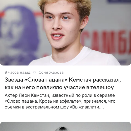
9 часов назад
Соня Жарова
Звезда «Слова пацана» Кемстач рассказал,
как на него повлияло участие в телешоу
Актер Леон Кемстач, известный по роли в сериале
«Слово пацана. Кровь на асфальте», признался, что
съемки в экстремальном шоу «Выживалити.
Наследники» кардинально повлияли на его образ жизни.
Подробностями он