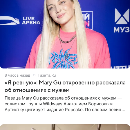
8 часов назад
Газета.Ru
«Я ревную»: Mary Gu откровенно рассказала
об отношениях с мужем
Певица Mary Gu рассказала об отношениях с мужем —
солистом группы Wildways Анатолием Борисовым.
Артистку цитирует издание Popcake. По словам певицы,
залог любви — это принять недостатки другого
человека. Также