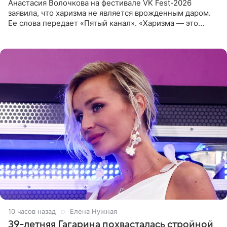
Анастасия Волочкова на фестивале VK Fest-2026
заявила, что харизма не является врожденным даром.
Ее слова передает «Пятый канал». «Харизма — это
отчасти все-таки приобретенное качество, а не
врожденное, потому
10 часов назад
Елена Нужная
39-летняя Гагарина похвасталась стройной