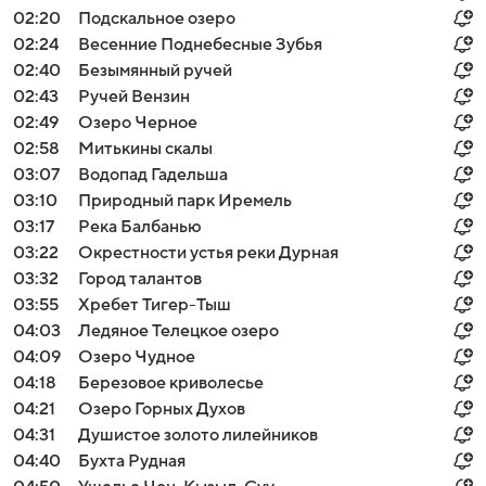
02:20
Подскальное озеро
02:24
Весенние Поднебесные Зубья
02:40
Безымянный ручей
02:43
Ручей Вензин
02:49
Озеро Черное
02:58
Митькины скалы
03:07
Водопад Гадельша
03:10
Природный парк Иремель
03:17
Река Балбанью
03:22
Окрестности устья реки Дурная
03:32
Город талантов
03:55
Хребет Тигер-Тыш
04:03
Ледяное Телецкое озеро
04:09
Озеро Чудное
04:18
Березовое криволесье
04:21
Озеро Горных Духов
04:31
Душистое золото лилейников
04:40
Бухта Рудная