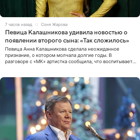
7 часов назад
Соня Жарова
Певица Калашникова удивила новостью о
появлении второго сына: «Так сложилось»
Певица Анна Калашникова сделала неожиданное
признание, о котором молчала долгие годы. В
разговоре с «МК» артистка сообщила, что воспитывает
не одного, а сразу двух сыновей. «На самом деле я
всегда мечтала, что