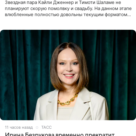
Звездная пара Кайли Дженнер и Тимоти Шаламе не
планируют скорую помолвку и свадьбу. На данном этапе
влюбленные полностью довольны текущим форматом
своих отношений и сознательно не хотят торопить
события. Сейчас
11 часов назад
ТАСС
Ирина Безрукова временно прекратит